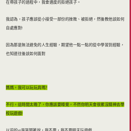
在帶孩子的過程中，我會適度的拒絕孩子。
我認為，孩子應該從小接受一部份的挫敗、被拒絕，然後教他該如何
自處應對!
因為那是無法避免的人生經驗，期望他一點一點的從中學習到經驗，
也知道往後該如何面對
媽媽，我可以玩玩具嗎?
不行，這時間太晚了，你應該要睡覺，不然你明天會很累沒精神去學
校玩遊戲!
以前的yi是哭鬧著說，我不要，我不要明天玩遊戲