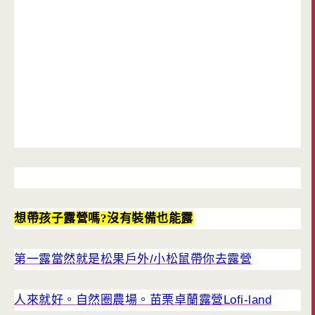
想帶孩子露營嗎?沒有裝備也能露
第一露當然就是松果戶外/小松鼠帶你去露營
人來就好。自然圈農場。苗栗卓蘭露營Lofi-land