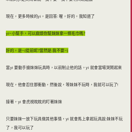
現在，更多時候的yi，是回答: 喔，好的，我知道了
yi~小幫手，可以麻煩你幫妹妹拿一條毛巾嗎?
好的，是~(從前呢?當然是:我不要~)
當yi 要動手搶妹妹玩具時，以前制止他的話，yi 就會當場哭鬧起來
現在，他會忍住那衝動，然後說，等妹妹不玩時，我就可以玩了!
接著，yi 會虎視眈眈的盯著妹妹
只要妹妹一放下玩具做其他事情，yi 就會馬上拿起玩具說:妹妹不玩
了，我可以玩了