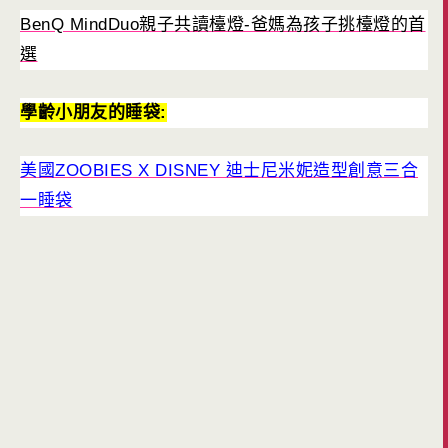
BenQ MindDuo親子共讀檯燈-爸媽為孩子挑檯燈的首
選
學齡小朋友的睡袋:
美國ZOOBIES X DISNEY 迪士尼米妮造型創意三合
一睡袋