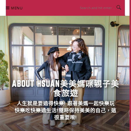
Skip
MENU
to
content
ABOUT HSUAN美美媽咪親子美
食旅遊
人生就是要過得快樂! 跟著美媽一起快樂玩
快樂吃快樂過生活!隨時保持美美的自己，這
很重要唷!