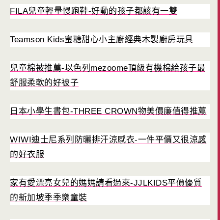
FILA兒童輕量慢跑鞋-好動的孩子都該有一雙
Teamson Kids蜜糖甜心小主廚經典木製廚房玩具
兒童棉被推薦-以色列mezoome頂級有機棉給孩子最
舒服柔軟的好被子
日本小學生書包-THREE CROWN物美價廉值得推薦
WIWI迪士尼系列防曬排汗涼感衣-一件平價又很涼感
的好衣服
家有愛漂亮女兒的媽媽請看過來-JJLKIDS平價優質
的新加坡季季樂童裝