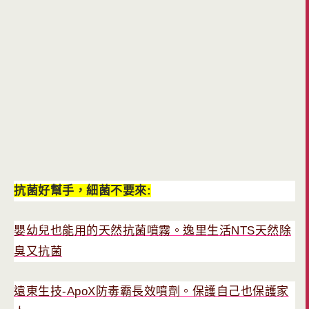
抗菌好幫手，細菌不要來:
嬰幼兒也能用的天然抗菌噴霧。逸里生活NTS天然除
臭又抗菌
遠東生技-ApoX防毒霸長效噴劑。保護自己也保護家