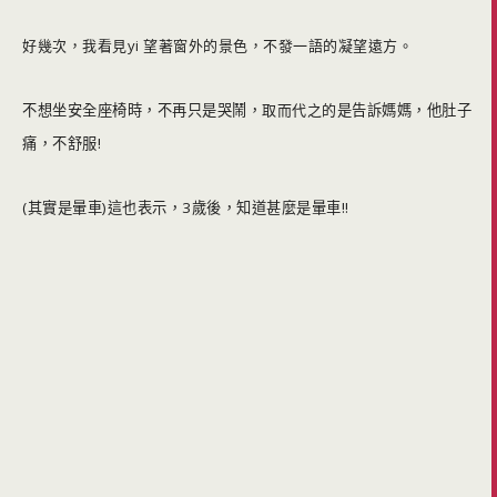
好幾次，我看見yi 望著窗外的景色，不發一語的凝望遠方。
不想坐安全座椅時，不再只是哭鬧，
取而代之的
是告訴媽媽，他肚子
痛，不舒服!
(其實是暈車)這也表示，3歲後，知道甚麼是暈車!!