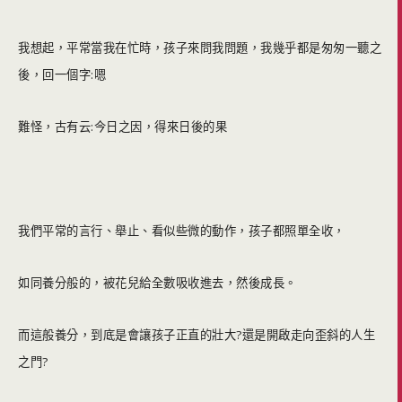
我想起，平常當我在忙時，孩子來問我問題，我幾乎都是匆匆一聽之
後，回一個字:嗯
難怪，古有云:今日之因，得來日後的果
我們平常的言行、舉止、看似些微的動作，孩子都照單全收，
如同養分般的，被花兒給全數吸收進去，然後成長。
而這般養分，到底是會讓孩子正直的壯大?還是開啟走向歪斜的人生
之門?