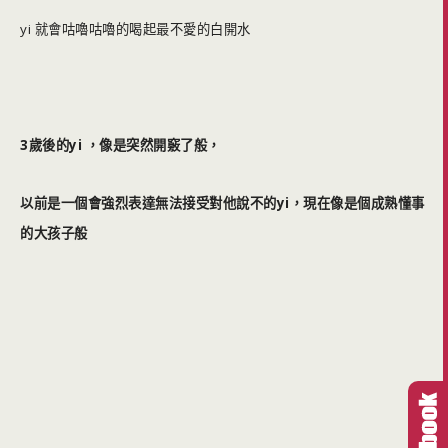
yi 就會咕嚕咕嚕的喝起最不愛的白開水
3歲後的yi ，像是突然開竅了般，
以前是一個會強烈表達無法接受對他說不的yi，
現在像是個成熟懂事
的大孩子般