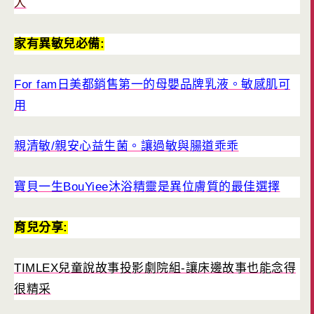
人
家有異敏兒必備:
For fam日美都銷售第一的母嬰品牌乳液。敏感肌可
用
親清敏/親安心益生菌。讓過敏與腸道乖乖
寶貝一生BouYiee沐浴精靈是異位膚質的最佳選擇
育兒分享:
TIMLEX兒童說故事投影劇院組-讓床邊故事也能念得
很精采