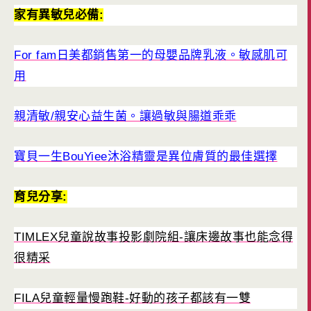
家有異敏兒必備:
For fam日美都銷售第一的母嬰品牌乳液。敏感肌可
用
親清敏/親安心益生菌。讓過敏與腸道乖乖
寶貝一生BouYiee沐浴精靈是異位膚質的最佳選擇
育兒分享:
TIMLEX兒童說故事投影劇院組-讓床邊故事也能念得
很精采
FILA兒童輕量慢跑鞋-好動的孩子都該有一雙