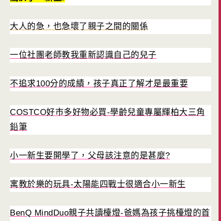
大人的急，也急壞了親子之間的關係
一位社團老師教我重新認識自己的兒子
不追求100分的成績，孩子真正了解才是最重要
COSTCO好市多好物必買-學齡兒童專屬輝柏大三角
鉛筆
小一新生要開學了，父母該注意的是甚麼?
寓教於樂的玩具-太陽能四戰士很適合小一新生
BenQ MindDuo親子共讀檯燈-爸媽為孩子挑檯燈的首