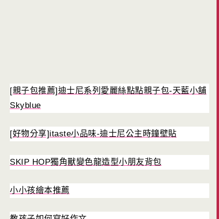
[親子包推薦]迪士尼系列愛麗絲點點親子包-天藍小舖
Skyblue
[好物分享]itaste小品味-迪士尼公主時鐘壁貼
SKIP HOP獨角獸變色龍造型小朋友背包
小小孩繪本推薦
教孩子如何寫好作文