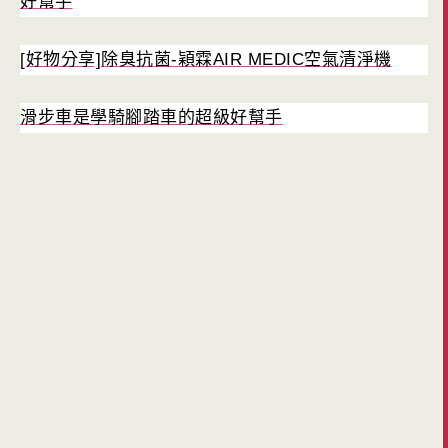
好幫手
[好物分享]除臭抗菌-穎霖AIR MEDIC空氣清淨機
滑步車是學騎腳踏車的超級好幫手