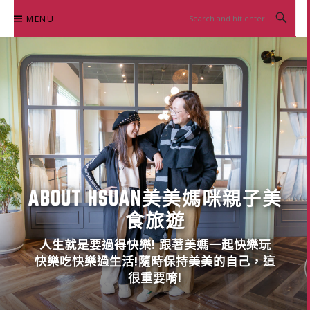
Skip
MENU
to
content
ABOUT HSUAN美美媽咪親子美
食旅遊
人生就是要過得快樂! 跟著美媽一起快樂玩
快樂吃快樂過生活!隨時保持美美的自己，這
很重要唷!