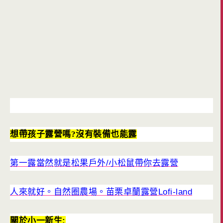
想帶孩子露營嗎?沒有裝備也能露
第一露當然就是松果戶外/小松鼠帶你去露營
人來就好。自然圈農場。苗栗卓蘭露營Lofi-land
關於小一新生: