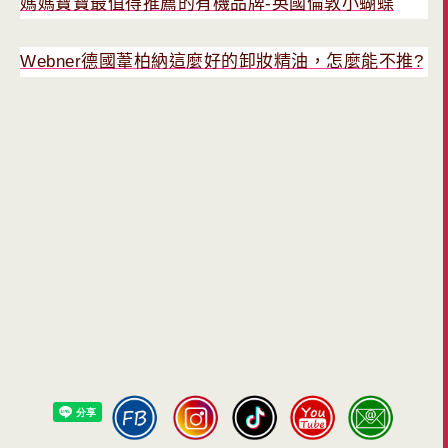
媽媽寶寶最值得推薦的有機品牌-英國倫敦小蝴蝶
Webner德國葦柏納這麼好的卸妝精油，怎麼能不推?