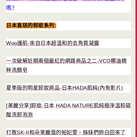
嗎?
日本直送的卸妝系列:
Woo護肌-來自日本超溫和的去角質凝露
一次破解近期兩個最紅的網路商品之二-VCO椰油精
粹洗顏皂
夏季版的明星卸妝商品-日本HADA肌純(內有影片)
[美麗分享]卸妝-日本 HADA NATURE肌純極淨溫和碳
酸洗卸泡泡
打敗SK-II和朵茉麗蔻的帕妃雯，姊妹們妳白回來了