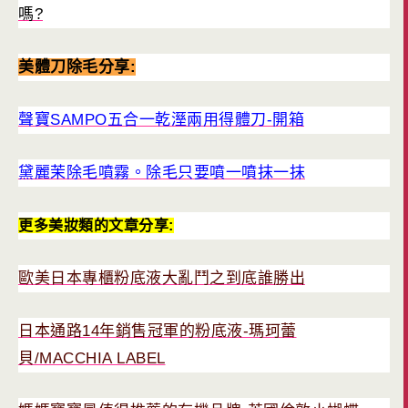
嗎?
美體刀除毛分享:
聲寶SAMPO五合一乾溼兩用得體刀-開箱
黛麗茉除毛噴霧。除毛只要噴一噴抹一抹
更多美妝類的文章分享:
歐美日本專櫃粉底液大亂鬥之到底誰勝出
日本通路14年銷售冠軍的粉底液-瑪珂蕾
貝/MACCHIA LABEL