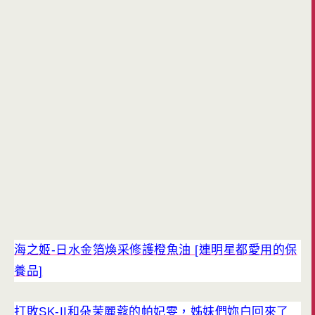
海之姬-日水金箔煥采修護橙魚油 [連明星都愛用的保
養品]
打敗SK-II和朵茉麗蔻的帕妃雯，姊妹們妳白回來了