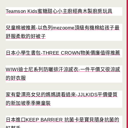
Teamson Kids蜜糖甜心小主廚經典木製廚房玩具
兒童棉被推薦-以色列mezoome頂級有機棉給孩子最
舒服柔軟的好被子
日本小學生書包-THREE CROWN物美價廉值得推薦
WIWI迪士尼系列防曬排汗涼感衣-一件平價又很涼感
的好衣服
家有愛漂亮女兒的媽媽請看過來-JJLKIDS平價優質
的新加坡季季樂童裝
日本進口KEEP BARRIER 抗菌卡是寶貝隨身抗菌的