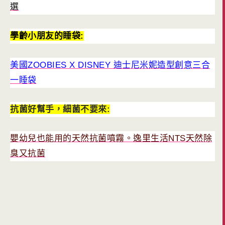
選
學齡小朋友的睡袋:
美國ZOOBIES X DISNEY 迪士尼米妮造型創意三合
一睡袋
抗菌好幫手，細菌不要來:
嬰幼兒也能用的天然抗菌噴霧。逸里生活NTS天然除
臭又抗菌