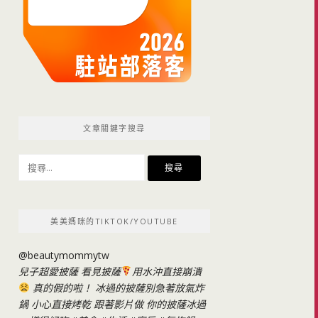
文章關鍵字搜尋
搜
尋
關
鍵
美美媽咪的TIKTOK/YOUTUBE
字:
@beautymommytw
兒子超愛披薩 看見披薩
用水沖直接崩潰
真的假的啦！ 冰過的披薩別急著放氣炸
鍋 小心直接烤乾 跟著影片做 你的披薩冰過