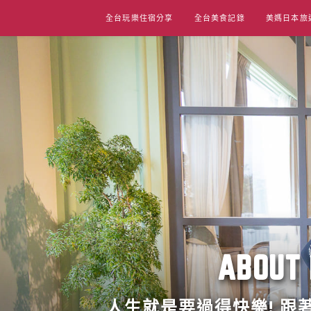
Skip
全台玩樂住宿分享
全台美食記錄
美媽日本旅
to
content
ABO
人生就是要過得快樂! 