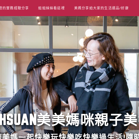
遊的實務經驗分享
姐姐妹妹看這裡
美媽分享給大家的生活選品/好康
UT HSUAN美美媽咪親子
跟著美媽一起快樂玩快樂吃快樂過生活!隨