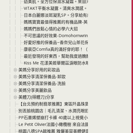
幼美肌。全方位保濕水凝霜。來自沖繩的保濕凝露
ViTAKT平衡水凝露。清爽水潤感。味道好清新
日本白麗娜淡斑凝乳SP。分享給有膚色不均勻煩惱的您
媽媽寶寶最值得推薦的有機品牌-英國倫敦小蝴蝶
媽媽們放鬆心情的必學六大招
不可思議的好效果-Domohornwrinkle朵茉麗蔻
好愛好推的保養品~香奈兒山茶花保濕水凝露、3.5-DA彈
康裴亞Comfia真的滿好穿的耶！（蕾絲款）
最近發現的好東西，幫助我度過醜醜的孕期
Kiss Me 花漾美姬華爾茲淚眼防水眼線液筆-超好用!!大推
美媽分享好用的彩妝品
美媽分享清潔保養品-卸妝
美媽分享清潔保養品-洗臉
美媽分享美麗飲品
美體刀(得體刀)分享
【台北預約制翡翠推薦】東區阡晶珠寶探店 各類玉種穿戴或者
別丟臉桃園店｜毛孔清潔、水潤亮眼舒壓+洗頭吹乾，一站式
PP石墨烯塑崩打卡褲 40歲以上視覺小一號的秘密 顯瘦、舒適
Le Petit Olivier法國小橄欖樹 來自法國普羅旺斯的純淨
桃園八德SPA館推薦 雅儷美容美體健康SPA館 按摩手技好 