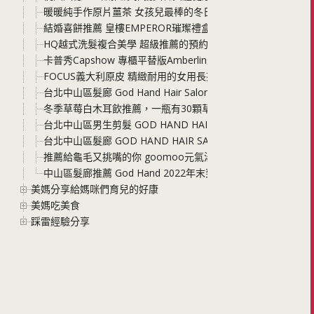
暖暖純手作原片薑茶 女孩兒最棒的冬日暖心聖品 直接吃、沖
結婚喜餅推薦 皇樓EMPEROR璀璨禮盒與MINI璀璨小圓提
HQ越式洗髮複合美學 超級推薦的預約制中壢越式洗髮 價格好
卡普秀Capshow 專櫃平替版Amberlin最新上市 角鯊烷修
FOCUS義大利原皮 精緻耐用的女用長夾 頭層牛皮的質感非常
台北中山區髮廊 God Hand Hair Salon 兒童剪染燙髮型推薦店
冬季草莓白木耳飲推薦，一瓶有30顆草莓精華！喝護家人的木
台北中山區男生剪髮 GOD HAND HAIR SALON 2023
台北中山區髮廊 GOD HAND HAIR SALON 2023秋冬髮色趨
推薦給龜毛又挑嘴的你 goomoo元氣湯種貝果 早餐、下午茶
中山區髮廊推薦 God Hand 2022年末到2023初春流行髮
美媽分享給媽咪們育兒的好康
美媽吃美食
踩雷經驗分享