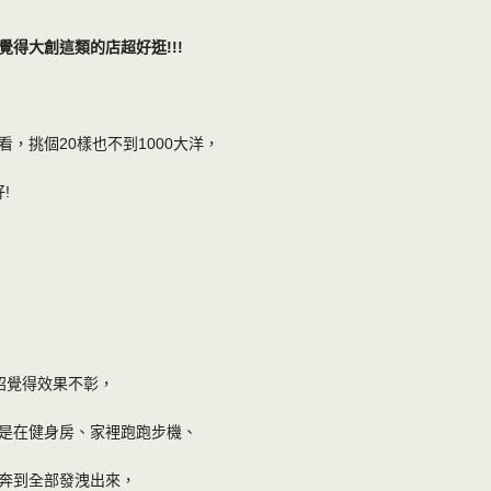
得大創這類的店超好逛!!!
，挑個20樣也不到1000大洋，
好!
招覺得效果不彰，
是在健身房、家裡跑跑步機、
奔到全部發洩出來，