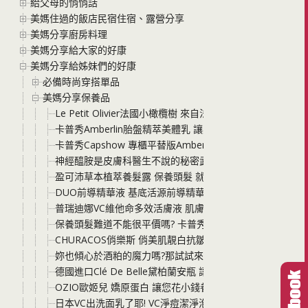
給父母的悄悄話
美媽住過的飯店民宿住宿、露營分享
美媽分享廚房料理
美媽分享給大家的好康
美媽分享給姊妹們的好康
必備時尚穿搭單品
美媽分享保養品
Le Petit Olivier法國小橄欖樹 來自法國普羅旺斯的
卡普秀Amberlin胎盤精萃美體乳 讓身體肌膚不再乾巴巴啦!
卡普秀Capshow 專櫃平替版Amberlin最新上市 角鯊
神經醯胺是皮膚科醫生不說的秘密武器 Amberlin神經醯
盈可沛草本植萃養髮露 保養頭髮 就趁現在
DUO前導精華液 基底活源前導精華 連續3年 榮獲世界品質
普瑞迪娜VC維他命多效活膚液 肌膚有狀況? 何不考慮看看
保養頭髮難道不能很平價嗎? 卡普秀護髮時空膠囊 讓您的
CHURACOS俏樂斯 俏美肌靚白抗皺水凝凍評價 不到千元
妳也傾心於酒粕的魔力嗎?那試試來自日本的知名清酒公司 灘
德國進口Clé De Belle黛柏蘭安瓶 讓妳的肌膚永遠保持在
OZIO歐姬兒 嬌原蛋白 讓您花小錢養出蛋白肌的雙效W膠
日本VC出洗面乳了耶! VC淨痘潔淨泡洗顏+淨痘迷你組。