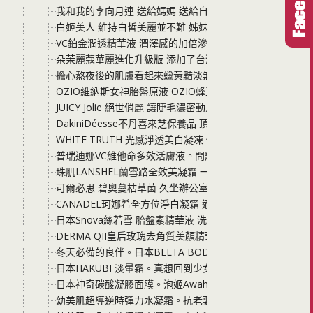
我和我的李向月連 送給媽媽 送給自己 就選擇最頂級的燕
白姬美人 維持白皙美麗並不難 姊妹們一起亮起來吧!
VC鉑金潤透精華液 潤澤感的加倍滲透力 現在日本原廠推
朵茉麗蔻華麗進化升級版 添加了台灣在地原料蜜香紅茶 三
擔心熬夜後的肌膚看起來蠟黃黯淡無光嗎? 妳需要西班牙第一
OZIO維納斯女神胎盤原液 OZIO蜂王乳QQ潤白凝露 女神
JUICY Jolie 絕世俏麗 讓睫毛濃密動人的小秘密
DakiniDéesse不丹喜來芝保養品 頂級抗老保養聖品 值得
WHITE TRUTH 光感淨透美白凝凍 傳說中的小白凍升級版
普瑞迪娜VC維他命多效活膚液。問題肌的高階調理
珠肌LANSHEL蘭雪路全效美凝霜 一瓶就有化妝水 美容液 
可爾必思 碧奧蔓枯草菌 久坐辦公室的朋友很需要
CANADEL珂娜希全方位淨白凝霜 適合30-50歲的膚質 讓
日本Snova絲若雪 胎盤素精華液 洗臉後馬上擦 肌膚光滑有
DERMA QII皇后玫瑰去角質美顏精華凝露。藝人都愛用
冬天必備的良伴。日本BELTA BODY 孅暢美生酵素
日本HAKUBI 淡暈霜。真想回到少女時候粉嫩嫩的樣子
日本神奇碳酸凝膠面膜。泡姬Awahime Mask
幼美肌超導逆時彈力水凝霜。抗老要趁早