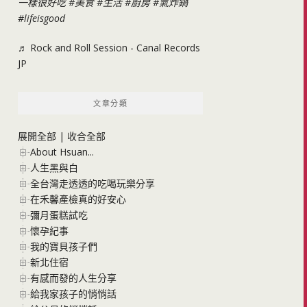
一樣很好吃
#美食
#生活
#廚房
#氣炸鍋
#lifeisgood
♬ Rock and Roll Session - Canal Records
JP
文章分類
展開全部
|
收合全部
About Hsuan...
人生黑與白
全台灣走透透的吃喝玩樂分享
在禾馨產檢真的好安心
彌月蛋糕試吃
懷孕紀事
我的寶貝孩子們
新北住宿
有感而發的人生分享
給我家孩子的悄悄話