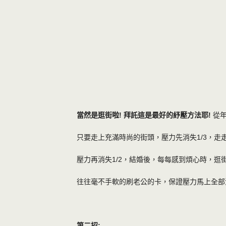
當然是逛街啦! 拜託這是最好的紓壓方法耶!
從年
只要走上充滿時尚的街頭，壓力先消失1/3，走
壓力再消失1/2，結婚後，每每感到煩心時，逛
往往毫不手軟的刷老公的卡，保證壓力馬上全部
第二招: