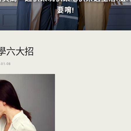
要唷!
學六大招
-01-08