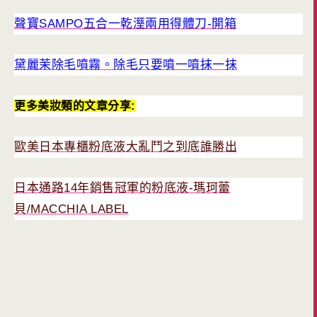
聲寶SAMPO五合一乾溼兩用得體刀-開箱
黛麗茉除毛噴霧。除毛只要噴一噴抹一抹
更多美妝類的文章分享:
歐美日本專櫃粉底液大亂鬥之到底誰勝出
日本通路14年銷售冠軍的粉底液-瑪珂蕾
貝/MACCHIA LABEL