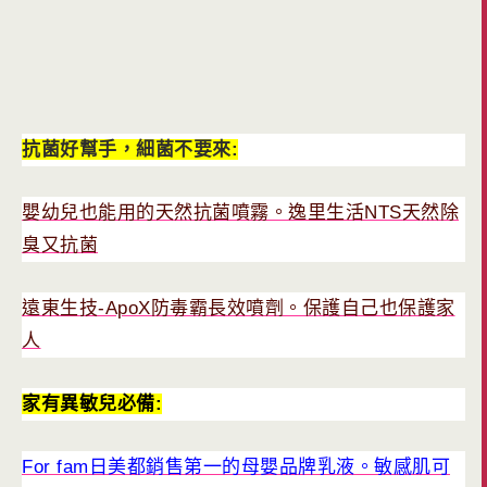
抗菌好幫手，細菌不要來:
嬰幼兒也能用的天然抗菌噴霧。逸里生活NTS天然除
臭又抗菌
遠東生技-ApoX防毒霸長效噴劑。保護自己也保護家
人
家有異敏兒必備:
For fam日美都銷售第一的母嬰品牌乳液。敏感肌可