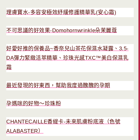
理膚寶水-多容安極效紓緩修護精華乳(安心霜)
不可思議的好效果-Domohornwrinkle朵茉麗蔻
好愛好推的保養品~香奈兒山茶花保濕水凝露、3.5-
DA彈力緊緻活萃精華、珍珠光感TXC™美白保濕乳
霜
最近發現的好東西，幫助我度過醜醜的孕期
孕媽咪的好物～珍珠粉
CHANTECAILLE香緹卡-未來肌膚粉底液（色號
ALABASTER）