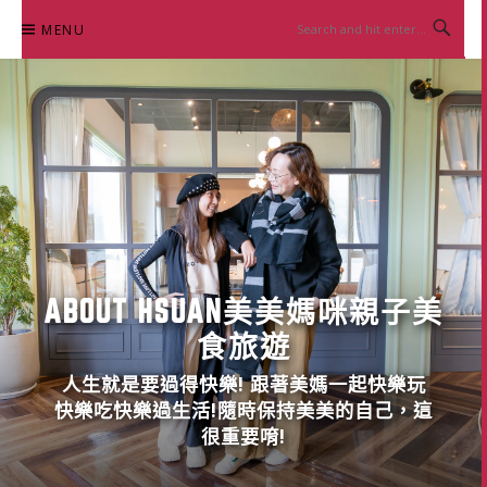
Skip
MENU
to
content
ABOUT HSUAN美美媽咪親子美
食旅遊
人生就是要過得快樂! 跟著美媽一起快樂玩
快樂吃快樂過生活!隨時保持美美的自己，這
很重要唷!