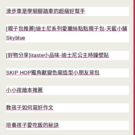
滑步車是學騎腳踏車的超級好幫手
[親子包推薦]迪士尼系列愛麗絲點點親子包-天藍小舖
Skyblue
[好物分享]itaste小品味-迪士尼公主時鐘壁貼
SKIP HOP獨角獸變色龍造型小朋友背包
小小孩繪本推薦
教孩子如何寫好作文
培養孩子愛吃飯的秘訣