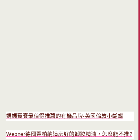
媽媽寶寶最值得推薦的有機品牌-英國倫敦小蝴蝶
Webner德國葦柏納這麼好的卸妝精油，怎麼能不推?