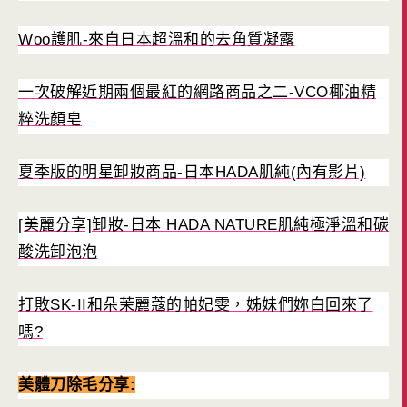
Woo護肌-來自日本超溫和的去角質凝露
一次破解近期兩個最紅的網路商品之二-VCO椰油精
粹洗顏皂
夏季版的明星卸妝商品-日本HADA肌純(內有影片)
[美麗分享]卸妝-日本 HADA NATURE肌純極淨溫和碳
酸洗卸泡泡
打敗SK-II和朵茉麗蔻的帕妃雯，姊妹們妳白回來了
嗎?
美體刀除毛分享: