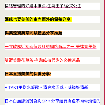
情緒管理的好繪本推薦-生氣王子/愛哭公主
媽咪也要美美的由內而外的保養分享:
與美達寶美茶同類產品分享推薦
一次破解近期兩個最紅的網路商品之一-美達寶美茶
雙酵美體花草茶-有助維持代謝的必備茶品
日本直送美美的保養分享:
ViTAKT平衡水凝露。清爽水潤感。味道好清新
日本白麗娜淡斑凝乳SP。分享給有膚色不均勻煩惱的