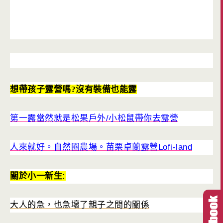
想帶孩子露營嗎?沒有裝備也能露
第一露當然就是松果戶外/小松鼠帶你去露營
人來就好。自然圈農場。苗栗卓蘭露營Lofi-land
關於小一新生:
大人的急，也急壞了親子之間的關係