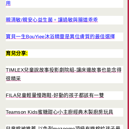
用
親清敏/親安心益生菌。讓過敏與腸道乖乖
寶貝一生BouYiee沐浴精靈是異位膚質的最佳選擇
育兒分享:
TIMLEX兒童說故事投影劇院組-讓床邊故事也能念得
很精采
FILA兒童輕量慢跑鞋-好動的孩子都該有一雙
Teamson Kids蜜糖甜心小主廚經典木製廚房玩具
兒童棉被推薦-以色列mezoome頂級有機棉給孩子最