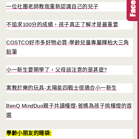
一位社團老師教我重新認識自己的兒子
不追求100分的成績，孩子真正了解才是最重要
COSTCO好市多好物必買-學齡兒童專屬輝柏大三角
鉛筆
小一新生要開學了，父母該注意的是甚麼?
寓教於樂的玩具-太陽能四戰士很適合小一新生
BenQ MindDuo親子共讀檯燈-爸媽為孩子挑檯燈的首
選
學齡小朋友的睡袋: