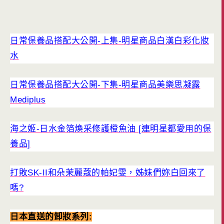
日常保養品搭配大公開-上集-明星商品白漢白彩化妝
水
日常保養品搭配大公開-下集-明星商品美樂思凝露
Mediplus
海之姬-日水金箔煥采修護橙魚油 [連明星都愛用的保
養品]
打敗SK-II和朵茉麗蔻的帕妃雯，姊妹們妳白回來了
嗎?
日本直送的卸妝系列: