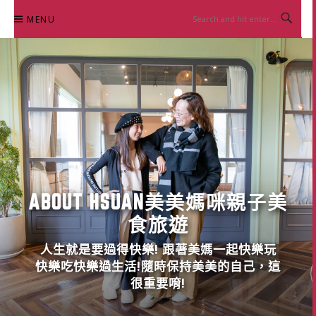
Skip
MENU
to
content
ABOUT HSUAN美美媽咪親子美
食旅遊
人生就是要過得快樂! 跟著美媽一起快樂玩
快樂吃快樂過生活!隨時保持美美的自己，這
很重要唷!