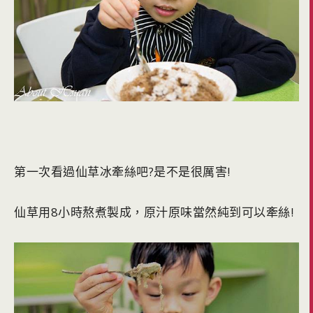
第一次看過仙草冰牽絲吧?是不是很厲害!
仙草用8小時熬煮製成，原汁原味當然純到可以牽絲!