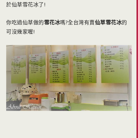
於仙草雪花冰了!
你吃過仙草做的
雪花冰
嗎?全台灣有賣
仙草雪花冰
的
可沒幾家喔!