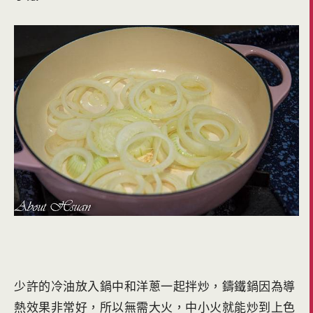
少許的冷油放入鍋中和洋蔥一起拌炒，鑄鐵鍋因為導
熱效果非常好，所以無需大火，中小火就能炒到上色