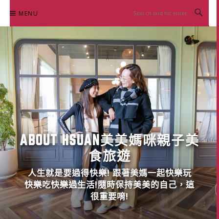
Skip
MENU
to
content
ABOUT HSUAN美美媽咪親子美
食旅遊
人生就是要過得快樂! 跟著美媽一起快樂玩
快樂吃快樂過生活!隨時保持美美的自己，這
很重要唷!