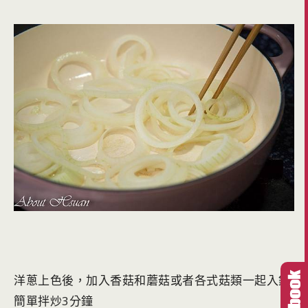
洋蔥上色後，加入香菇和蘑菇或者各式菇類一起入鍋
簡單拌炒3分鐘