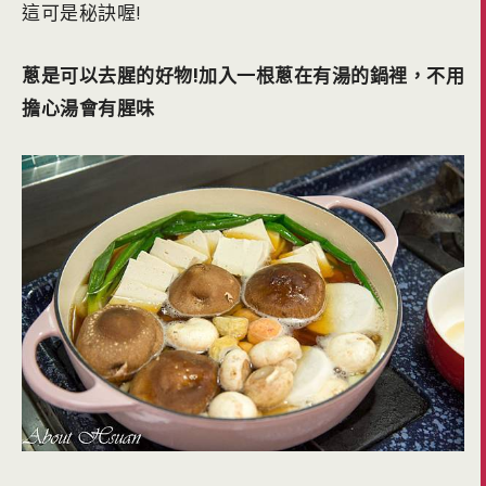
這可是秘訣喔!
蔥是可以去腥的好物!加入一根蔥在有湯的鍋裡，不用
擔心湯會有腥味