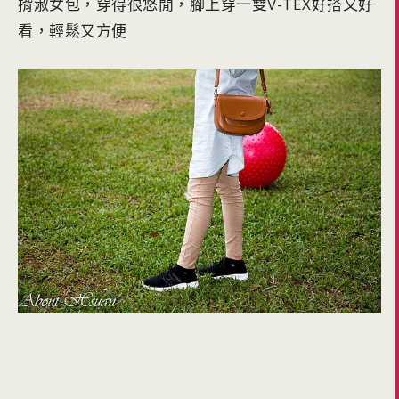
揹淑女包，穿得很悠閒，腳上穿一雙V-TEX好搭又好
看，輕鬆又方便