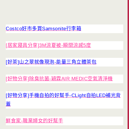
Costco好市多買Samsonite行李箱
[居家寢具分享]3M涼夏被-瞬間涼感5度
[好茶]山之翠就像現泡-能量三角立體茶包
[好物分享]除臭抗菌-穎霖AIR MEDIC空氣清淨機
[好物分享]手機自拍的好幫手-CLight自拍LED補光背
蓋
鮮食家-職業婦女的好幫手