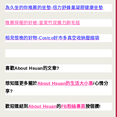
為久坐的你推薦的坐墊-倍力舒蜂巢凝膠健康坐墊
推薦保暖的好被-皇家竹炭魔力刷毛毯
相見恨晚的好物-Costco好市多真空收納壓縮袋
喜歡About Hsuan的文章?
想知道更多關於
About Hsuan的生活大小事
/心情分
享?
歡迎連結到
About Hsuan
的
FB粉絲專頁
按個讚!