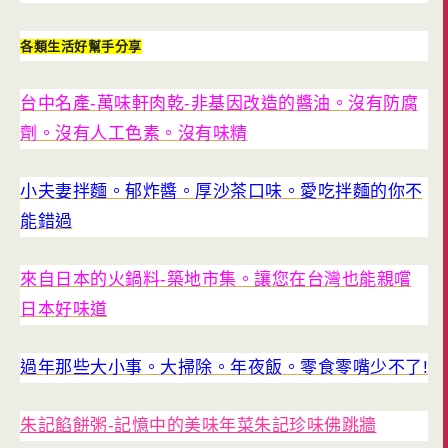
各類生活好幫手分享
台中名產-萬味軒肉乾-非基因改造的醬油。沒有防腐
劑。沒有人工色素。沒有味精
小夫妻拌麵。郁炸醬。厚沙茶口味。愛吃拌麵的你不
能錯過
來自日本的火鍋料-築地市集。讓您在台灣也能親嚐
日本好味道
過年那些大小事。大掃除。年夜飯。零食零嘴少不了!
朱記餡餅粥-記憶中的美味年菜朱記珍味佛跳牆