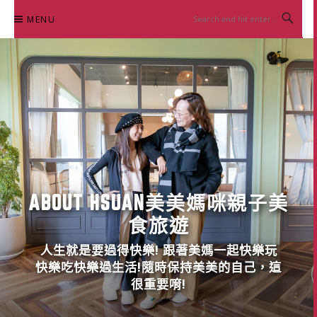
Skip
MENU
to
content
ABOUT HSUAN美美媽咪親子美
食旅遊
人生就是要過得快樂! 跟著美媽一起快樂玩
快樂吃快樂過生活!隨時保持美美的自己，這
很重要唷!