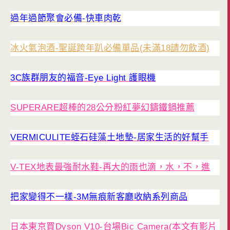
過年過節聚會必備-快車肉乾
冰火氣泡酒-聖誕跨年趴必備單品(未滿18請勿飲酒)
3C族群朋友的福音-Eye Light 護眼機
SUPERARE超棒的28公分粉紅夢幻鑄鐵鍋推薦
VERMICULITE蛭石硅藻土地墊-居家生活的好幫手
V-TEX地表最強耐水鞋-再大的雨也滴，水，不，進
把家變得不一樣-3M無痕新客廳收納系列商品
日本東京買Dyson V10-台場Bic Camera(本文有影片