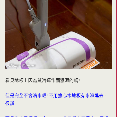
看見地板上因為蒸汽運作而濕濕的嗎?
但是完全不會滴水喔! 不用擔心木地板有水滲進去，
很讚