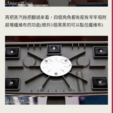
再把蒸汽拖把翻過來看，四個角角都有配有牢牢吸附
超導纖維布的功能(總共5個黑黑的可以黏住纖維布)