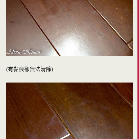
(有黏痕卻無法清除)