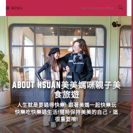
Skip
MENU
to
content
ABOUT HSUAN美美媽咪親子美
食旅遊
人生就是要過得快樂! 跟著美媽一起快樂玩
快樂吃快樂過生活!隨時保持美美的自己，這
很重要唷!