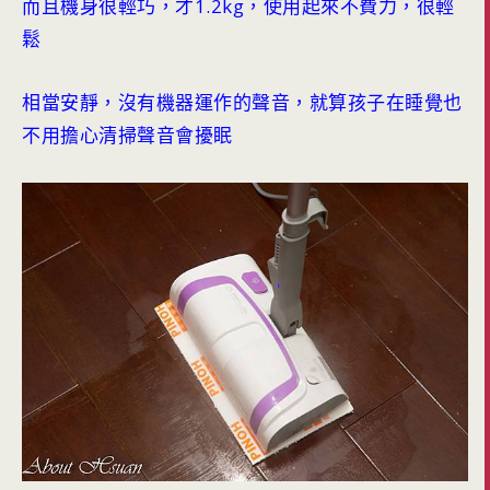
而且機身很輕巧，才1.2kg，使用起來不費力，很輕
鬆
相當安靜，沒有機器運作的聲音，就算孩子在睡覺也
不用擔心清掃聲音會擾眠