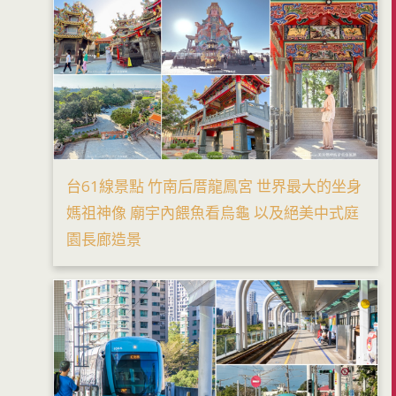
台61線景點 竹南后厝龍鳳宮 世界最大的坐身
媽祖神像 廟宇內餵魚看烏龜 以及絕美中式庭
園長廊造景