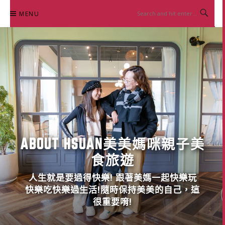
Skip
MENU
to
content
ABOUT HSUAN美美媽咪親子美
食旅遊
人生就是要過得快樂! 跟著美媽一起快樂玩
快樂吃快樂過生活!隨時保持美美的自己，這
很重要唷!