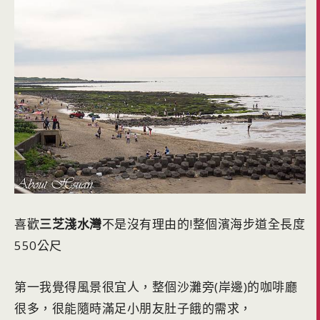
喜歡
三芝淺水灣
不是沒有理由的!整個濱海步道全長度
550公尺
第一我覺得風景很宜人，整個沙灘旁(岸邊)的咖啡廳
很多，很能隨時滿足小朋友肚子餓的需求，