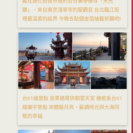
藏在通化街夜市裡的台日美學佛寺「天光
願」，來自東京淺草寺的聖觀音 台北臨江街
裡最溫柔的結界 今晚去貼個金箔抽籤祈願吧!
台61線景點 苗栗通霄拱朝雲天宮 療癒系台61
線廟宇景點 來體驗月亮、藍調時光與大海同
框的幸福