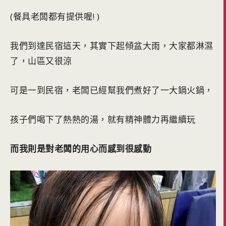
(餐具老闆都有提供喔! )
我們到達民宿這天，其實下起傾盆大雨，大家都淋濕
了，山區又很涼
可是一到民宿，老闆已經幫我們煮好了一大鍋火鍋，
孩子們喝下了熱熱的湯，就有精神體力再繼續玩
而我則是對老闆的用心而感到很感動