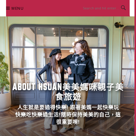
Skip
MENU
to
content
ABOUT HSUAN美美媽咪親子美
食旅遊
人生就是要過得快樂! 跟著美媽一起快樂玩
快樂吃快樂過生活!隨時保持美美的自己，這
很重要唷!