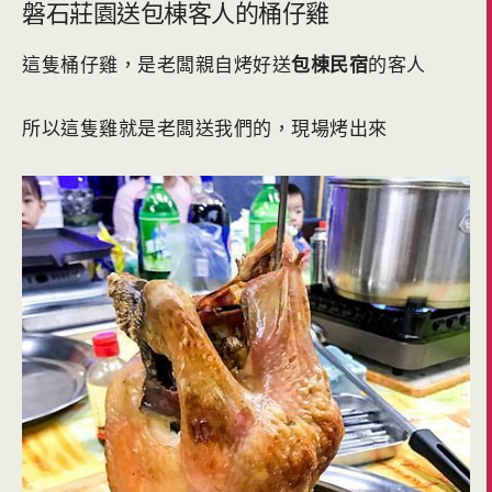
磐石莊園送包棟客人的桶仔雞
這隻桶仔雞，是老闆親自烤好送
包棟民宿
的客人
所以這隻雞就是老闆送我們的，現場烤出來