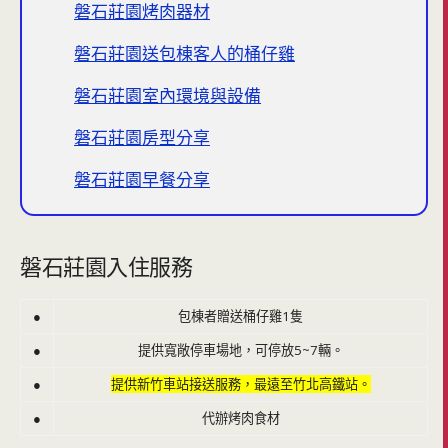
磐石莊園烤肉器材
磐石莊園送包棟客人的桶仔雞
磐石莊園室內環境與設備
磐石莊園房型分享
磐石莊園早餐分享
磐石莊園入住服務
●
包棟者贈送桶仔雞1隻
●
提供寬敞停車場地，可停放5~7輛。
●
提供新竹車站接送服務，最遠至竹北高鐵站。
●
代辦烤肉食材