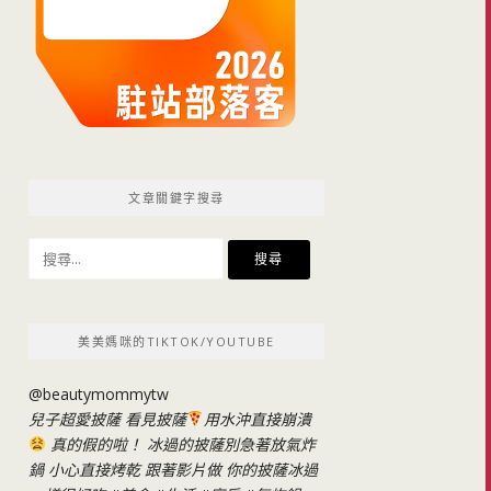
文章關鍵字搜尋
搜
尋
關
鍵
美美媽咪的TIKTOK/YOUTUBE
字:
@beautymommytw
兒子超愛披薩 看見披薩
用水沖直接崩潰
真的假的啦！ 冰過的披薩別急著放氣炸
鍋 小心直接烤乾 跟著影片做 你的披薩冰過