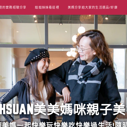
遊的實務經驗分享
姐姐妹妹看這裡
美媽分享給大家的生活選品/好康
UT HSUAN美美媽咪親子
跟著美媽一起快樂玩快樂吃快樂過生活!隨