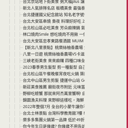
台北京站地下街美食 粥大福plus 讓你體驗盛夏一口吃粥一
新北人氣排隊名店 板橋美食 最強泰式火鍋 追樂秘式泰鍋物
台北捷運國父紀念館站 知名老字號餐廳 星辰牛排 來吃米其林
台北大安區串燒 梟夜 料理好好吃 2023母親節活動帶媽咪
台北松山區必吃美食 芳朵麻辣鍋 氣氛超優雅 還有包廂區座
林口燒肉Smile 想吃燒肉不用揪 一個人也能爽吃燒肉 還
台北大安區忠孝東路餐酒館 MUIM Taipei 放感情 木曜酒
【新北八里景點】桃樂絲柚香農場 免門票！親子看動物、
八里一日遊 桃樂絲柚香農場VS卡滋爆米花觀光工廠 有吃有
三峽老街美食 來來麻糬 四種口味全部手工現點現包 料餡滿
2023春季男生髮型 剪一種髮型 自己能變換成兩種造型 中山區人氣髮
台北松山區午餐晚餐宵夜吃火鍋 築間幸福鍋物台北復興南路
台北中山區男生剪髮 捷運中山站 God Hand 不用到東
新莊美食推薦 廟街夜市附近 元味當歸 想吃羊肉湯一個人也
野柳吃螃蟹 那就來阿杰萬里蟹啊! 自家漁船現撈，海鮮料
錦園漁夫料理 來野柳這樣吃，海鮮、龍蝦、花斑魚、九孔鮑
2022年整個7月 全台的小蒙牛讓你不只肉肉海鮮吃到飽還要芒
台北士林景點 台灣科學教育館7樓 NAKED URANAI TAIPEI AI
樂多多集團火鍋第一品牌 低於49折，多3元多3件 肉多多火
你今年生日是幾歲? 你幾歲不用告訴我，只要你去四川龍府