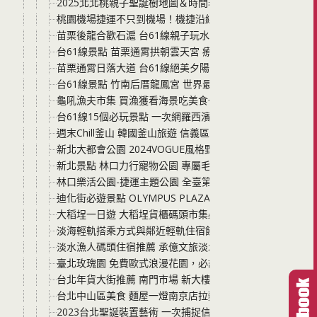
2025北北桃親子聖誕樹地圖＆時間表｜捷運開車一次看懂
桃園機場捷運不只到機場！機捷沿線景點美食一日遊懶人包
苗栗後龍合歡石滬 台61線親子玩水天堂，潮間帶抓螃蟹、
台61線景點 苗栗通霄拱朝雲天宮 療癒系台61線廟宇景點
苗栗通霄日落大道 台61線絕美夕陽，iPhone也能拍出專業
台61線景點 竹南后厝龍鳳宮 世界最大的坐身媽祖神像 廟
龜吼漁夫市集 買漁獲看海景吃美食一次滿足 高挑韓系質感
台61線15個必玩景點 一次網羅西濱快速公路沿線景點 
週末Chill釜山 韓國釜山旅遊 信義區香堤大道南段釜山Roa
新北大都會公園 2024VOGUE風格野餐日 免費入場 和家
新北景點 林口力行寵物公園 專屬毛小孩玩耍 讓狗狗快樂
林口樂活公園-捷運主題公園 全臺第一座以捷運為主題的共
迪化街必遊景點 OLYMPUS PLAZA TAIPEI大稻埕旗艦
大稻埕一日遊 大稻埕貨櫃碼頭市集必吃必玩分享 還要來逛
淡海輕軌搭乘方式與鄰近輕軌住宿飯店分享 台北新北親子
淡水漁人碼頭住宿推薦 承億文旅淡水吹風 鄰近淡海輕軌漁人
臺北玫瑰園 免費歐式浪漫花園，必訪「台版凡爾賽」，自備下午
台北年貨大街推薦 南門市場 新大樓乾淨舒適無異味 推嬰兒
台北中山區美食 麵屋一燈南京店拉麵 湯頭與麵條的滋味讓
2023台北聖誕裝置藝術 一次捕捉信義商圈與中山商圈兩大聖