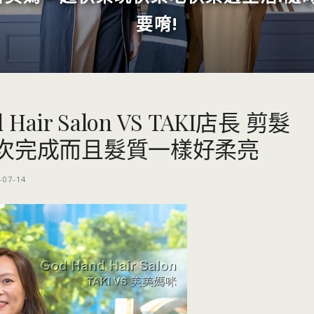
要唷!
air Salon VS TAKI店長 剪髮
次完成而且髮質一樣好柔亮
-07-14