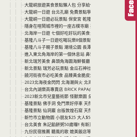
大龍峒旅遊美食景點懶人包 分享給你捷運下車後的三大必
大龍峒一日遊 台北孔廟 免費景點寧靜又好逛 圓山一日遊不
大龍峒一日遊必玩景點 保安宮 乾隆時期即建立的廟宇 搭
隱身在喧鬧城市裡的一座古樸寺廟 臺北臨濟護國禪寺 全臺
北海岸一日遊 七個好吃好玩的美食景點分享整理 必玩的
基隆八斗子一日遊吃喝玩樂8個景點這樣玩 大坪海岸、望幽
基隆八斗子親子景點 潮境公園 長潭里漁港潮間帶 必玩! 帶
進入東北角海岸的第一個休息站 鼻頭港服務區 有停車場、
新北瑞芳美食 鼻頭角海園海鮮餐廳 就在海旁邊的餐廳 吃
新北景點 瑞芳必玩景點 金瓜石神社遺址 可以說是台灣最具
饒河街夜市必吃美食 品臻黃金脆皮燒肉 酥酥脆脆 人手一盒
2023北海夜金閃閃 北海潮與火 北海岸一日遊 一年一度的
台北內湖樂高專賣店 BRICK PAPA內湖展示空間 樂高種
2023新北市兒童藝術節 怪獸樂園 全部玩透透 不用買票 免
基隆景點 佛手洞 免門票好停車 天然海蝕洞穴 喜歡探險的
基隆景點 仙洞巖 台版敦煌石窟 天然海蝕洞的廟宇 一線天
新竹市立動物園 小朋友$25 大人$50好好玩 近距離觀察動
台北美食 朱記餡餅粥50歲囉!! 有新菜色還有餡餅山大胃王
九份民宿推薦 聽風的歌 媲美飯店等級的chill 附停車場 走