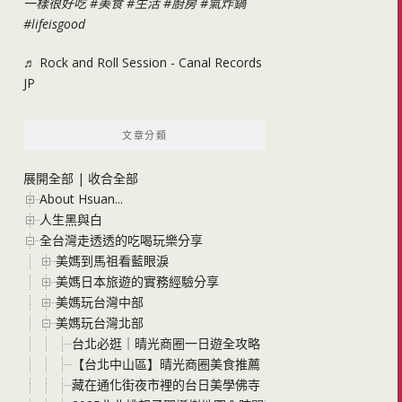
一樣很好吃
#美食
#生活
#廚房
#氣炸鍋
#lifeisgood
♬ Rock and Roll Session - Canal Records
JP
文章分類
展開全部
|
收合全部
About Hsuan...
人生黑與白
全台灣走透透的吃喝玩樂分享
美媽到馬祖看藍眼淚
美媽日本旅遊的實務經驗分享
美媽玩台灣中部
美媽玩台灣北部
台北必逛｜晴光商圈一日遊全攻略！從50年老店蔡家甜不辣
【台北中山區】晴光商圈美食推薦！城市冰品 大碗爆料黑糖
藏在通化街夜市裡的台日美學佛寺「天光願」，來自東京淺草