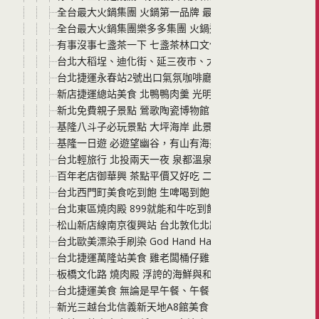
全台最大火鍋集團 火鍋第一品牌 最狂排隊名店 最潮台味狂
全台最大火鍋集團樂多多集團 火鍋迷必吃名店 肉多多火鍋
有事沒事七盞茶一下 七盞茶林口文化店門市 新鮮手作的幸
台北大稻埕、迪化街、延三夜市、大稻埕D.G Hotel花園
台北捷運永春站2號出口氣氛咖啡廳 咖竅COTCHA永春
新店捷運總站美食 北鴨鴨肉羹 光明商圈必吃 一碗羹裡有
新北免費親子景點 鶯歌陶瓷博物館 鶯歌藝術季 免門票 園
基隆八斗子必玩景點 大坪海岸 此景點真的非常美，但是也
基隆一日遊 必遊望幽谷，有山有海美景讓人好忘憂
台北輕旅行 北投兩天一夜 泉都溫泉會館泡湯 北投公園 綠
百年老店御華興 茶點平價又好吃 二樓座位新開幕 空間寬敞
台北西門町美食吃到飽 生啤喝到飽 串燒殿西門 空間寬敞 菜
台北東區燒肉殿 899就能和牛吃到飽 捷運忠孝敦化站走路4
松山新店線南京復興站 台北敦化北路 廚房客家美食 料理味
台北歐美漂染手刷染 God Hand Hair Salon 想要有型又
台北捷運萬隆站美食 雞老闆桶仔雞 不同於一般傳統桶仔雞
板橋文化路 燒肉殿 浮誇的海鮮與和牛 生啤酒無限暢飲 來
台北捷運美食 無論是早午餐、午餐、下午茶、喝咖啡、喝
新光三越台北信義新天地A8館美食 黃亞細肉骨茶 很適合喜