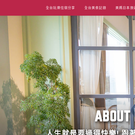
Skip
全台玩樂住宿分享
全台美食記錄
美媽日本旅
to
content
ABO
人生就是要過得快樂! 