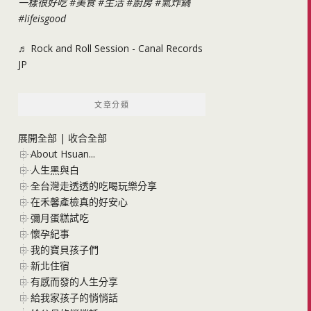
一樣很好吃
#美食
#生活
#廚房
#氣炸鍋
#lifeisgood
♬ Rock and Roll Session - Canal Records
JP
文章分類
展開全部
|
收合全部
About Hsuan...
人生黑與白
全台灣走透透的吃喝玩樂分享
在禾馨產檢真的好安心
彌月蛋糕試吃
懷孕紀事
我的寶貝孩子們
新北住宿
有感而發的人生分享
給我家孩子的悄悄話