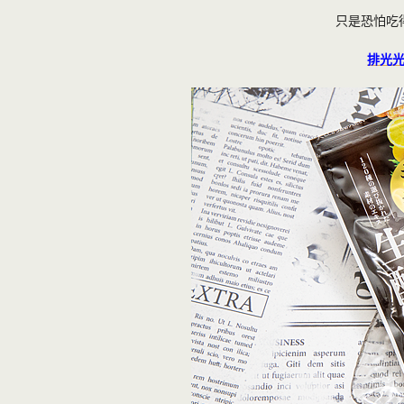
只是恐怕吃
排光