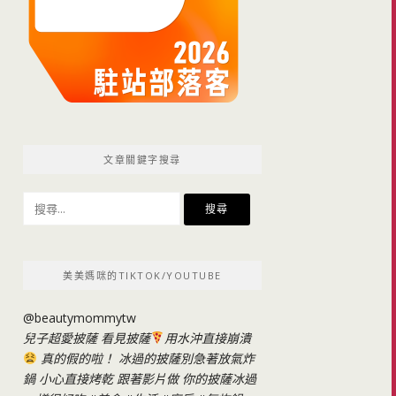
文章關鍵字搜尋
搜
尋
關
鍵
美美媽咪的TIKTOK/YOUTUBE
字:
@beautymommytw
兒子超愛披薩 看見披薩
用水沖直接崩潰
真的假的啦！ 冰過的披薩別急著放氣炸
鍋 小心直接烤乾 跟著影片做 你的披薩冰過