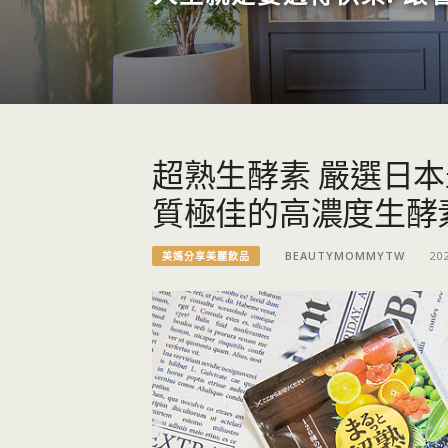
超熟生酵素 嚴選日
質極佳的高濃度生酵
BEAUTYMOMMYTW
20
美媽分享美麗飲品