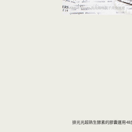
排光光超熟生酵素的膠囊運用4