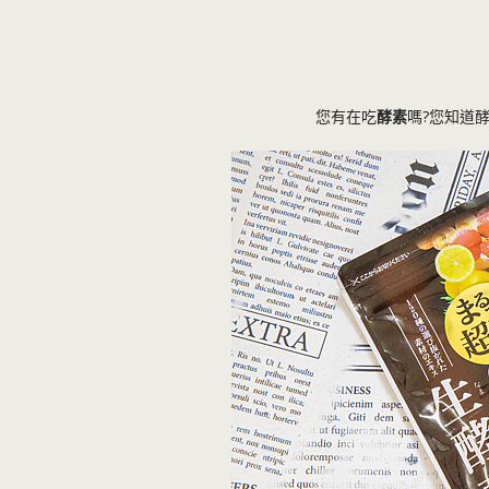
您有在吃
酵素
嗎?您知道