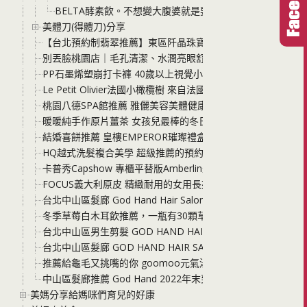
BELTA酵素飲。不想變大腹婆就是要滿滿酵素
美體刀(得體刀)分享
【台北預約制翡翠推薦】東區阡晶珠寶探店 各類玉種穿戴或者
別丟臉桃園店｜毛孔清潔、水潤亮眼舒壓+洗頭吹乾，一站式
PP石墨烯塑崩打卡褲 40歲以上視覺小一號的秘密 顯瘦、舒適
Le Petit Olivier法國小橄欖樹 來自法國普羅旺斯的純淨
桃園八德SPA館推薦 雅儷美容美體健康SPA館 按摩手技好 
暖暖純手作原片薑茶 女孩兒最棒的冬日暖心聖品 直接吃、沖
結婚喜餅推薦 皇樓EMPEROR璀璨禮盒與MINI璀璨小圓提
HQ越式洗髮複合美學 超級推薦的預約制中壢越式洗髮 價格好
卡普秀Capshow 專櫃平替版Amberlin最新上市 角鯊烷修
FOCUS義大利原皮 精緻耐用的女用長夾 頭層牛皮的質感非常
台北中山區髮廊 God Hand Hair Salon 兒童剪染燙髮型推薦店
冬季草莓白木耳飲推薦，一瓶有30顆草莓精華！喝護家人的木
台北中山區男生剪髮 GOD HAND HAIR SALON 2023
台北中山區髮廊 GOD HAND HAIR SALON 2023秋冬髮色趨
推薦給龜毛又挑嘴的你 goomoo元氣湯種貝果 早餐、下午茶
中山區髮廊推薦 God Hand 2022年末到2023初春流行髮
美媽分享給媽咪們育兒的好康