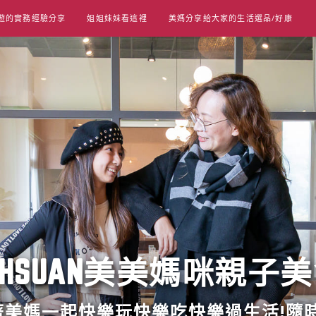
遊的實務經驗分享
姐姐妹妹看這裡
美媽分享給大家的生活選品/好康
UT HSUAN美美媽咪親子
跟著美媽一起快樂玩快樂吃快樂過生活!隨