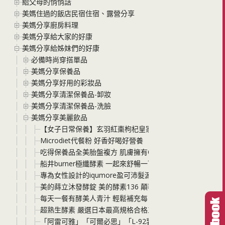
給父母的悄悄話
美媽住過的飯店民宿住宿、露營分享
美媽分享廚房料理
美媽分享給大家的好康
美媽分享給姊妹們的好康
必備時尚穿搭單品
美媽分享保養品
美媽分享好用的彩妝品
美媽分享清潔保養品-卸妝
美媽分享清潔保養品-洗臉
美媽分享美麗飲品
【女子日常保養】玄羽紅棗枸杞皇家滴雞精 像喝現熬雞湯
Microdiet代餐粉 好香好喝好營養
吃得保養品全美胎盤複方 肌膚擁有Q彈魅力的秘密
船井burner極纖酵素 一起來舒暢一下淨化自己打擊肉肉吧
專為女性設計的iqumore盈可沛髮源養護保健膠囊 年紀漸
美的蒔立沐發酵錠 美的酵素136 顛覆舊有的只出不進概念
每天一餐有酵美人青汁 輕鬆補充每日所需營養素 飽足感 還
超熟生酵素 嚴選日本最高規格合格工廠製造 原料品質極佳
「阿雷可雅」「可爾必思」「L-92乳酸菌」平衡體質