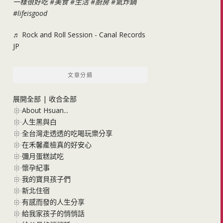
一樣很好吃
#美食
#生活
#廚房
#氣炸鍋
#lifeisgood
♬ Rock and Roll Session - Canal Records
JP
文章分類
展開全部
|
收合全部
About Hsuan...
人生黑與白
全台灣走透透的吃喝玩樂分享
在禾馨產檢真的好安心
彌月蛋糕試吃
懷孕紀事
我的寶貝孩子們
新北住宿
有感而發的人生分享
給我家孩子的悄悄話