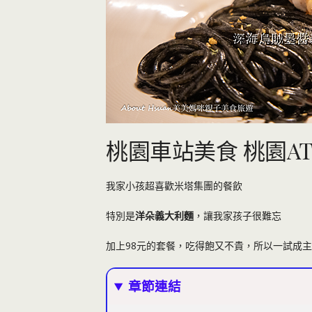
桃園車站美食 桃園A
我家小孩超喜歡米塔集團的餐飲
特別是
洋朵
義大利麵
，讓我家孩子很難忘
加上98元的套餐，吃得飽又不貴，所以一試成主
章節連結