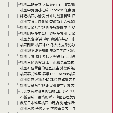
桃園車站美食 大邱骨道mini韓式精緻鍋物 不用羨慕韓劇 
桃園中路咖啡推薦 Knotless.無束咖啡 就在壽司郎附近 
鄰近桃園小檜溪 芳味坊創意料理 把食物原味發揮到極致美
桃園美食桌遊餐廳 奎爾斯複合式餐飲x彩虹桌遊 想放鬆一
桃園火鍋吃到飽 肉多多桃園中華店打卡就送! 每桌不限人
桃園肉多多中華店 樂多多集團-火鍋第一品牌 三人行，必
桃園美食 新丼-專門賣創意丼飯，多達26種丼飯選擇，料好
桃園甜點 桃園冰店 孫太太夏季沁涼冰菓室新開張(桃園店限定
桃園您不能不知道的30年老店，鐵木真麻辣鴛鴦火鍋 老店好
桃園美食 網美風個人火鍋 Lil Luck樂嗑即享鍋 平價鍋
桃園三民路火鍋 太上正和昆布鍋物 這是第一次，我覺得自己
桃園有位置坐的紅豆餅店 外婆的茶屋 有時候，就是想要坐
桃園泰式料理 泰集Thai Bazaar桃園藝文店 秋季必吃
桃園燒肉 桃園SHOCK燒肉旗艦店 在包廂裡盡情燒肉吃到飽+
桃園火鍋吃到飽 那就來蒙古紅蒙古火鍋吧 食材新鮮 選擇多
東北之家酸菜白肉鍋林口店外帶(地址在龜山) 份量超澎湃 
不斷更新－疫情影響，桃園各區美食店家/餐廳，是否有推
欣葉日本料理桃園中茂店 海老炸蝦祭 5種創意炸蝦以及新菜色看這
桃園水餃 全餃大亨 煎餃專賣店 手工水餃沒有味精的餃子餡 