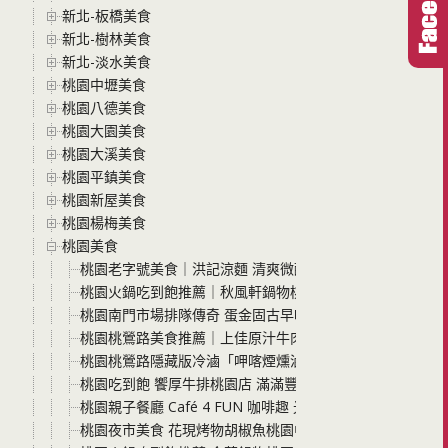
新北-板橋美食
新北-樹林美食
新北-淡水美食
桃園中壢美食
桃園八德美食
桃園大園美食
桃園大溪美食
桃園平鎮美食
桃園新屋美食
桃園楊梅美食
桃園美食
桃園老字號美食｜洪記涼麵 清爽微酸的Q彈麵條，配上爆
桃園火鍋吃到飽推薦｜秋風軒鍋物桃園ATT筷食尚店 全新
桃園南門市場排隊傳奇 蛋金固古早味現烤蛋糕 必吃口味、預
桃園桃鶯路美食推薦｜上佳原汁牛肉麵-桃園店，高CP值牛肉
桃園桃鶯路隱藏版冷滷「呷喀煙燻滷味」在地人激推的冷滷
桃園吃到飽 饗厚牛排桃園店 滿滿豐盛自助吧任你夾 只要$399超
桃園親子餐廳 Café 4 FUN 咖啡趣 光是遊戲區就有三個
桃園夜市美食 花現烤物胡椒魚桃園中正店 怕土味的快來 這