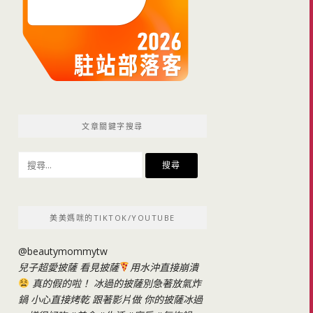
文章關鍵字搜尋
搜
尋
關
鍵
美美媽咪的TIKTOK/YOUTUBE
字:
@beautymommytw
兒子超愛披薩 看見披薩
用水沖直接崩潰
真的假的啦！ 冰過的披薩別急著放氣炸
鍋 小心直接烤乾 跟著影片做 你的披薩冰過