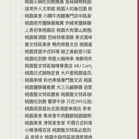
桃園火鍋吃到飽推薦 金蒔鍋物桃園站前店 雙人套餐吃和牛
捨茶外人文茶館 桃園人的後花園 桃園古色古香巷弄裡的茶
桃園美食 川驕牛肉麵專門店中路直營店 這家桃園牛肉麵真的
桃園夜市鹽酥雞推薦 炸綺來鹽酥雞桃園中正店下午3:30就
丄青初食桃園店 桃園大有寶山商圈超人氣早午餐 桃園網美風
桃園餐酒館 芭絲特餐酒館 泰式風味料理、進口酒類，價格
藝文特區美食 鴨肉榮藝文店 桃園最文青的鴨肉店 就像咖啡
桃園質感中式料理 椒之香創意川菜 辣、麻、香卻不嗆不死
桃園吃到飽 呀屋火鍋烤串 海鮮肉肉火鍋 串烤 生啤任你吃 
桃園藝文特區咖哩專賣店 MU Curry 暮咖哩 停車方便無
桃園日式鍋物定食 大戶屋桃園遠百店 平價日式高品質好料
桃園串燒 和也串燒專門藝文店 桃園最有氣氛的串燒居酒屋 
桃園鹽酥雞推薦 大三元鹹酥雞 這間絕對可以說是桃園特色美
桃園藝文特區麵食 桃園藝文特區咖啡廳 潮月沙茶匠私房麵
桃園吃到飽 饗厚牛排 只花399元就能海鮮、披薩、中西
桃園高質感台式居酒屋串燒店 參食 桃園火車站走路5分鐘 
桃園美食 集英會牛肉麵館桃園國際店 店家環境好乾淨 牛肉
桃園美食 津賀家食堂 平價日式料理與串燒 午餐或者下班後
小樽漁場百貨 桃園藝文特區必逛的日本吃喝玩樂專賣店 日
品 炭焼き 桃園中路特區居酒屋燒烤 串燒平價美味 假日還