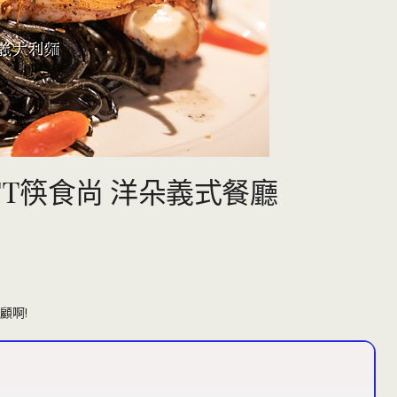
TT筷食尚 洋朵義式餐廳
顧啊!