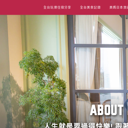
Skip
全台玩樂住宿分享
全台美食記錄
美媽日本旅
to
content
ABO
人生就是要過得快樂! 