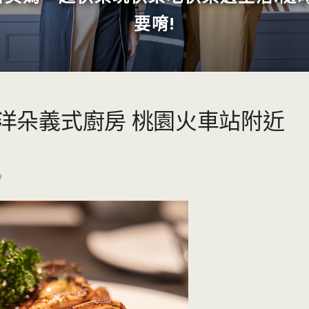
要唷!
 洋朵義式廚房 桃園火車站附近
9