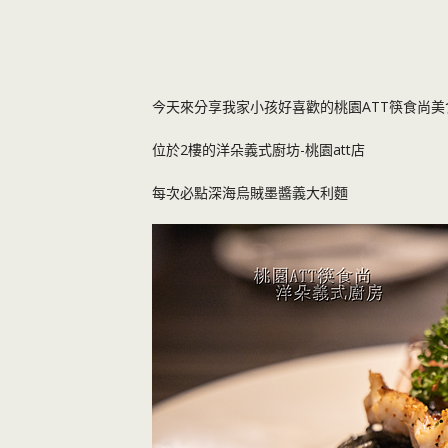
今天來分享我家小孩好喜歡的桃園ATT筷食尚美
位於2樓的洋朵義式廚坊-桃園att店
每次必點深海烏賊墨醬義大利麵