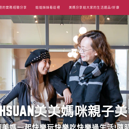
遊的實務經驗分享
姐姐妹妹看這裡
美媽分享給大家的生活選品/好康
UT HSUAN美美媽咪親子
跟著美媽一起快樂玩快樂吃快樂過生活!隨