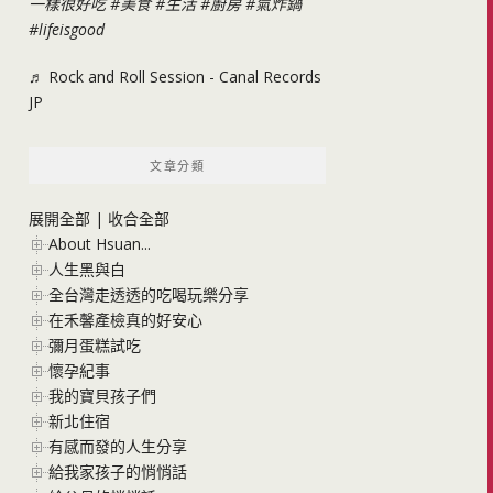
一樣很好吃
#美食
#生活
#廚房
#氣炸鍋
#lifeisgood
♬ Rock and Roll Session - Canal Records
JP
文章分類
展開全部
|
收合全部
About Hsuan...
人生黑與白
全台灣走透透的吃喝玩樂分享
在禾馨產檢真的好安心
彌月蛋糕試吃
懷孕紀事
我的寶貝孩子們
新北住宿
有感而發的人生分享
給我家孩子的悄悄話