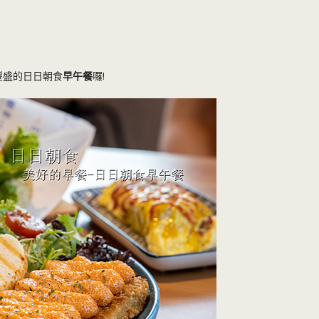
豐盛的日日朝食
早午餐
囉!