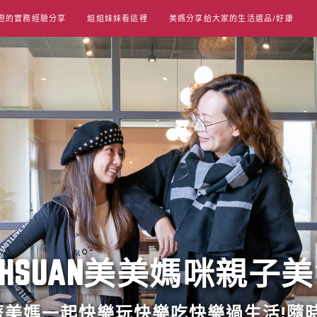
遊的實務經驗分享
姐姐妹妹看這裡
美媽分享給大家的生活選品/好康
UT HSUAN美美媽咪親子
跟著美媽一起快樂玩快樂吃快樂過生活!隨