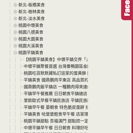
新北-板橋美食
新北-樹林美食
新北-淡水美食
桃園中壢美食
桃園八德美食
桃園大園美食
桃園大溪美食
桃園平鎮美食
【桃園平鎮美食】中壢平鎮交界「火力雞-火雞肉飯平鎮店
中壢平鎮聚餐首選 台灣番鴨園區金陵店 臉盆薑母鴨霸氣上
桃園吃貨默默藏私訂這家的蛋黃酥 隱身在平鎮五金行裡的露伊莎的廚
平鎮美食 國鼎鵝肉平東店 高品質的美味鵝肉 新開幕的平鎮
國鼎鵝肉飯平鎮店 一種鵝肉得來速的概念 也是國鼎鵝肉第
平鎮早午餐推薦 日日朝食平鎮總店 小巧溫馨又好拍的早午
里歐歐式早餐平鎮民族店 平鎮民族路(中壢民族路)早午餐新開
平鎮早午餐 晏朝食 特色脆皮蛋餅 拉花咖啡 一間很有實力
平鎮美食 哈堡堡輕食早午餐 店家環境乾淨 料理好吃實在
桃園平鎮甜點 杏福滿門 甜點控一定要知道的一家好店
中壢平鎮早午餐 日日朝食 料理好吃環境乾淨又漂亮 請導