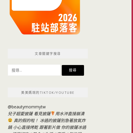
文章關鍵字搜尋
搜
尋
關
鍵
美美媽咪的TIKTOK/YOUTUBE
字:
@beautymommytw
兒子超愛披薩 看見披薩
用水沖直接崩潰
真的假的啦！ 冰過的披薩別急著放氣炸
鍋 小心直接烤乾 跟著影片做 你的披薩冰過