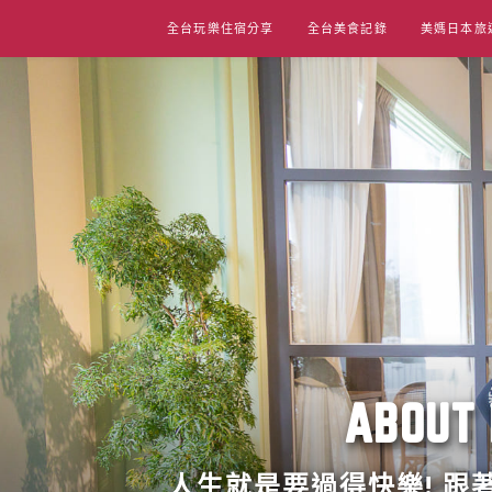
Skip
全台玩樂住宿分享
全台美食記錄
美媽日本旅
to
content
ABO
人生就是要過得快樂! 