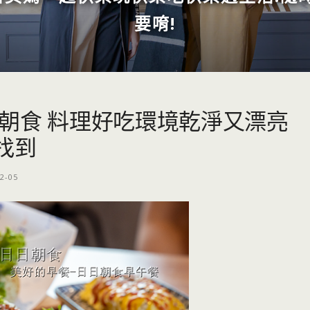
要唷!
日朝食 料理好吃環境乾淨又漂亮
找到
2-05