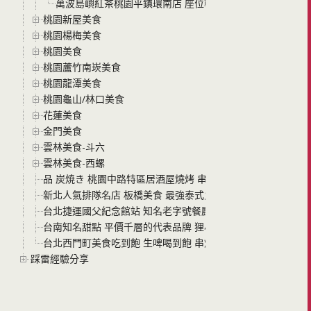
萬波島嶼紅茶桃園平鎮環南店 座位乾淨 手搖飲可以內用
桃園新屋美食
桃園楊梅美食
桃園美食
桃園蘆竹南崁美食
桃園龍潭美食
桃園龜山/林口美食
花蓮美食
金門美食
雲林美食-斗六
雲林美食-西螺
品 炭焼き 桃園中路特區居酒屋燒烤 串燒平價美味 假日還有現
新北人氣排隊名店 板橋美食 最強泰式火鍋 追樂秘式泰鍋物
台北捷運國父紀念館站 知名老字號餐廳 星辰牛排 來吃米其林設備
台南知名甜點 平價千層的代表品牌 狸小路冰冰千層蛋糕 今年
台北西門町美食吃到飽 生啤喝到飽 串燒殿西門 空間寬敞 菜色
踩雷經驗分享