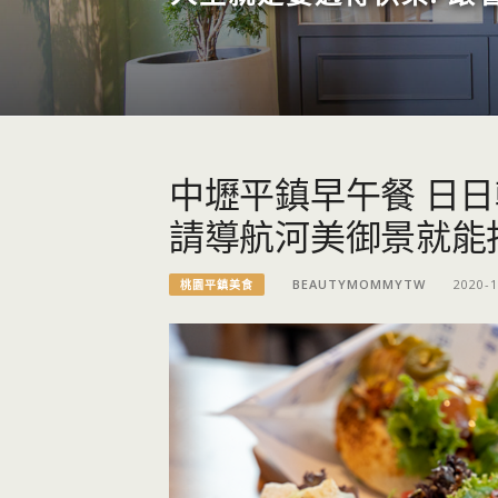
中壢平鎮早午餐 日
請導航河美御景就能
BEAUTYMOMMYTW
2020-1
桃園平鎮美食