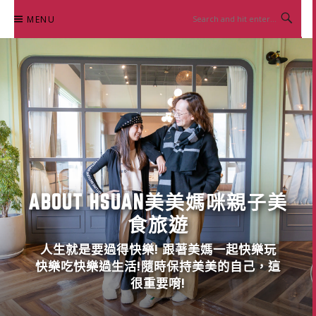
Skip
MENU
to
content
ABOUT HSUAN美美媽咪親子美
食旅遊
人生就是要過得快樂! 跟著美媽一起快樂玩
快樂吃快樂過生活!隨時保持美美的自己，這
很重要唷!