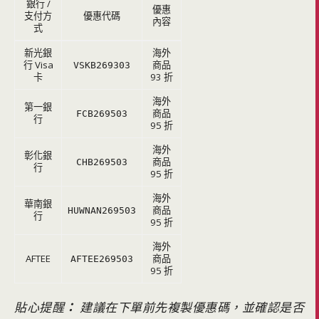
銀行 /
優惠
支付方
優惠代碼
內容
式
新光銀
海外
行 Visa
商品
VSKB269303
卡
93 折
海外
第一銀
商品
FCB269503
行
95 折
海外
彰化銀
商品
CHB269503
行
95 折
海外
華南銀
商品
HUWNAN269503
行
95 折
海外
AFTEE
商品
AFTEE269503
95 折
貼心提醒
：
建議在下單前先複製優惠碼，並確認是否