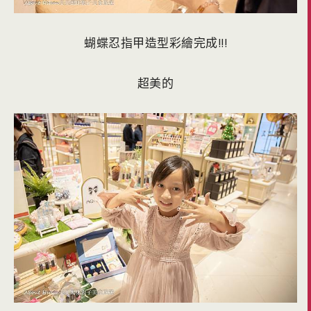
蝴蝶忍指甲造型彩繪完成!!!
超美的