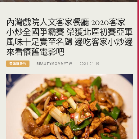
內灣戲院人文客家餐廳 2020客家
小炒全國爭霸賽 榮獲北區初賽亞軍
風味十足實至名歸 邊吃客家小炒邊
來看懷舊電影吧
美媽玩新竹
BEAUTYMOMMYTW
2021-01-19