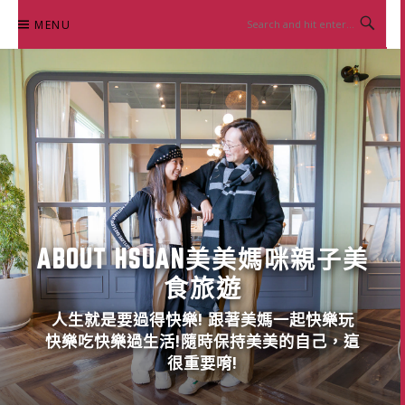
Skip
MENU
to
content
ABOUT HSUAN美美媽咪親子美
食旅遊
人生就是要過得快樂! 跟著美媽一起快樂玩
快樂吃快樂過生活!隨時保持美美的自己，這
很重要唷!