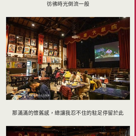
彷彿時光倒流一般
那滿滿的懷舊感，總讓我忍不住的駐足停留於此