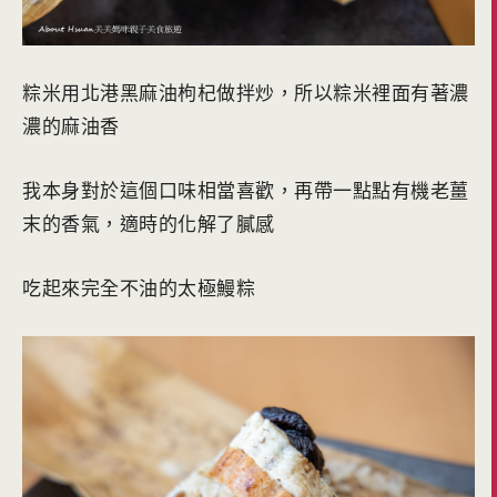
粽米用北港黑麻油枸杞做拌炒，所以粽米裡面有著濃
濃的麻油香
我本身對於這個口味相當喜歡，再帶一點點有機老薑
末的香氣，適時的化解了膩感
吃起來完全不油的太極鰻粽