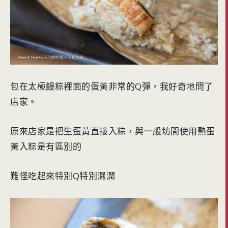
包在太極鰻粽裡面的蛋黃非常的Q彈，我好奇地問了
店家。
原來店家是把生蛋黃直接入粽，與一般坊間使用熟蛋
黃入粽是有區別的
難怪吃起來特別Q特別濕潤