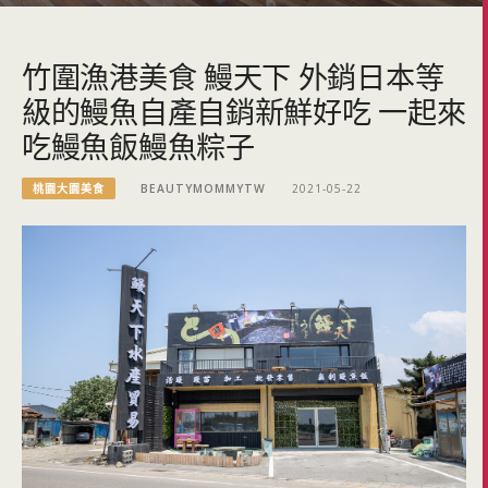
竹圍漁港美食 鰻天下 外銷日本等
級的鰻魚自產自銷新鮮好吃 一起來
吃鰻魚飯鰻魚粽子
桃園大園美食
BEAUTYMOMMYTW
2021-05-22