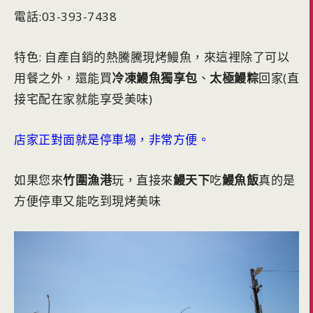
電話:03-393-7438
特色: 自產自銷的熱騰騰現烤鰻魚，來這裡除了可以
用餐之外，還能買
冷凍鰻魚獨享包
、
太極鰻粽
回家(直
接宅配在家就能享受美味)
店家正對面就是停車場，非常方便。
如果您來
竹圍漁港
玩，直接來
鰻天下
吃
鰻魚飯
真的是
方便停車又能吃到現烤美味