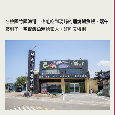
在
桃園竹圍漁港
，也能吃到現烤的
蒲燒鰻魚飯
，
端午
節
到了，
宅配鰻魚粽
給家人，好吃又特別