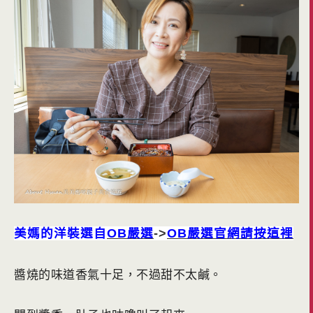
美媽的洋裝選自
OB嚴選
->
OB嚴選官網請按這裡
醬燒的味道香氣十足，不過甜不太鹹。