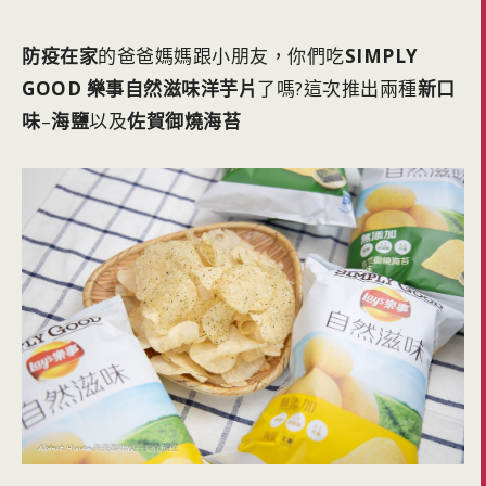
防疫在家
的爸爸媽媽跟小朋友，你們吃
SIMPLY
GOOD 樂事自然滋味洋芋片
了嗎?這次推出兩種
新口
味
–
海鹽
以及
佐賀御燒海苔