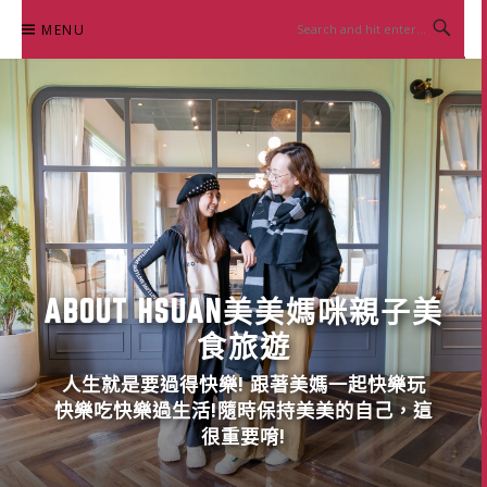
Skip
MENU
to
content
ABOUT HSUAN美美媽咪親子美
食旅遊
人生就是要過得快樂! 跟著美媽一起快樂玩
快樂吃快樂過生活!隨時保持美美的自己，這
很重要唷!