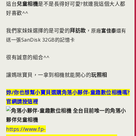
這台
兒童相機
是不是長得好可愛?就連我這個大人都
好喜歡^^
我們家妹妹選擇的是可愛的
拜訪款
，
原廠
富佳泰
還有
送一張SanDisk 32GB的記憶卡
很有誠意的組合^^
讓媽咪寶貝，一拿到相機就能開心的
玩照相
妳/你也想幫小寶貝選購角落小夥伴-童趣數位相機嗎?
官網請按這裡
https://www.fp-