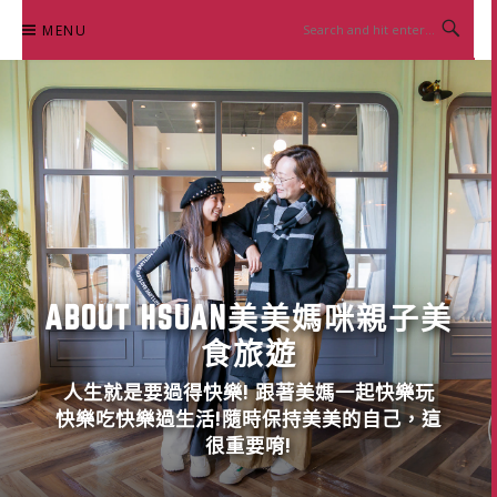
Skip
MENU
to
content
ABOUT HSUAN美美媽咪親子美
食旅遊
人生就是要過得快樂! 跟著美媽一起快樂玩
快樂吃快樂過生活!隨時保持美美的自己，這
很重要唷!