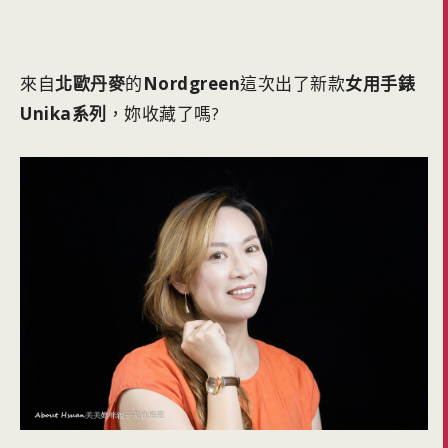
來自
北歐丹麥
的
Nordgreen
這次出了新款
女用手錶
Unika系列
，妳收藏了嗎?