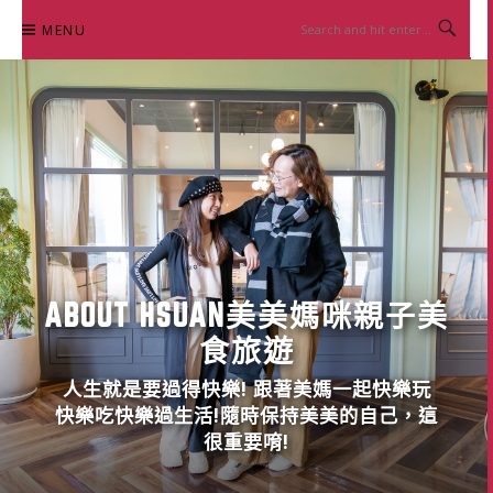
Skip
MENU
to
content
ABOUT HSUAN美美媽咪親子美
食旅遊
人生就是要過得快樂! 跟著美媽一起快樂玩
快樂吃快樂過生活!隨時保持美美的自己，這
很重要唷!