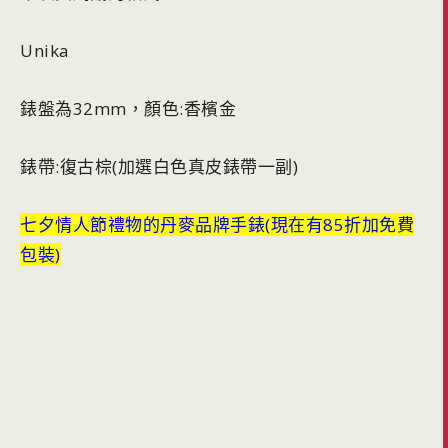
Unika
錶盤為32mm，顏色:香檳金
錶帶:復古棕(加選白色真皮錶帶一副)
七夕情人節禮物的丹麥品牌手錶(現在有85折加免費
包裝)