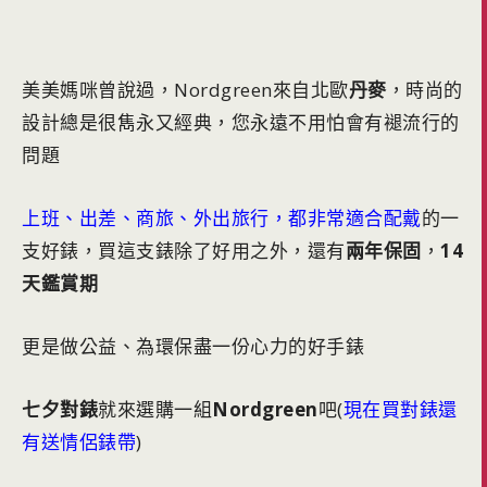
美美媽咪曾說過，Nordgreen來自北歐
丹麥
，時尚的
設計總是很雋永又經典，您永遠不用怕會有褪流行的
問題
上班、出差、商旅、外出旅行，都非常適合配戴
的一
支好錶，買這支錶除了好用之外，還有
兩年保固
，
14
天鑑賞期
更是做公益、為環保盡一份心力的好手錶
七夕對錶
就來選購一組
Nordgreen
吧(
現在買對錶還
有送情侶錶帶
)