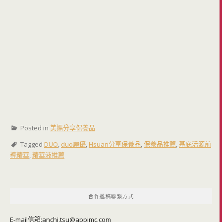
Posted in
美媽分享保養品
Tagged
DUO
,
duo麗優
,
Hsuan分享保養品
,
保養品推薦
,
基底活源前
導精華
,
精華液推薦
合作邀稿聯繫方式
E-mail信箱:
anchi.tsu@appimc.com