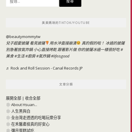
尋
關
鍵
美美媽咪的TIKTOK/YOUTUBE
字:
@beautymommytw
兒子超愛披薩 看見披薩
用水沖直接崩潰
真的假的啦！ 冰過的披薩
別急著放氣炸鍋 小心直接烤乾 跟著影片做 你的披薩冰過一樣很好吃
#
美食
#生活
#廚房
#氣炸鍋
#lifeisgood
♬ Rock and Roll Session - Canal Records JP
文章分類
展開全部
|
收合全部
About Hsuan...
人生黑與白
全台灣走透透的吃喝玩樂分享
在禾馨產檢真的好安心
彌月蛋糕試吃