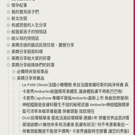
懷孕紀事
我的寶貝孩子們
新北住宿
有感而發的人生分享
給我家孩子的悄悄話
給父母的悄悄話
美媽住過的飯店民宿住宿、露營分享
美媽分享廚房料理
美媽分享給大家的好康
美媽分享給姊妹們的好康
必備時尚穿搭單品
美媽分享保養品
Le Petit Olivier法國小橄欖樹 來自法國普羅旺斯的純淨保
卡普秀Amberlin胎盤精萃美體乳 讓身體肌膚不再乾巴巴啦!
卡普秀Capshow 專櫃平替版Amberlin最新上市 角鯊烷修復
神經醯胺是皮膚科醫生不說的秘密武器 Amberlin神經醯胺精
盈可沛草本植萃養髮露 保養頭髮 就趁現在
DUO前導精華液 基底活源前導精華 連續3年 榮獲世界品質評鑑金
普瑞迪娜VC維他命多效活膚液 肌膚有狀況? 何不考慮看看這一瓶
保養頭髮難道不能很平價嗎? 卡普秀護髮時空膠囊 讓您的秀髮就