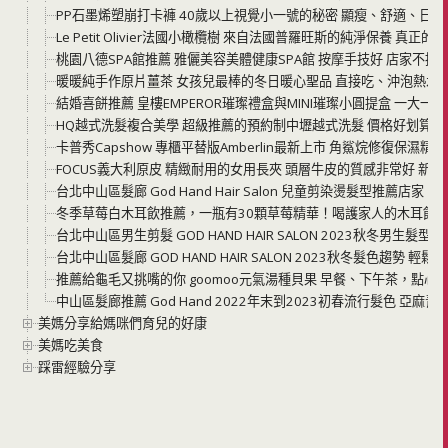
PP石墨烯塑崩打卡褲 40歲以上視覺小一號的秘密 顯瘦、舒適、日
Le Petit Olivier法國小橄欖樹 來自法國普羅旺斯的純淨保養 
桃園八德SPA館推薦 雅儷美容美體健康SPA館 按摩手技好 店家不
暖暖純手作原片薑茶 女孩兒最棒的冬日暖心聖品 直接吃、沖泡熱水
結婚喜餅推薦 皇樓EMPEROR璀璨禮盒與MINI璀璨小圓提盒 一大
HQ越式洗髮複合美學 超級推薦的預約制中壢越式洗髮 價格好划算 
卡普秀Capshow 專櫃平替版Amberlin最新上市 角鯊烷修復保濕
FOCUS義大利原皮 精緻耐用的女用長夾 頭層牛皮的質感非常好 新
台北中山區髮廊 God Hand Hair Salon 兒童剪染燙髮型推薦店家
冬季草莓白木耳飲推薦，一瓶有30顆草莓精華！喝護家人的木耳飲
台北中山區男生剪髮 GOD HAND HAIR SALON 2023秋冬男生
台北中山區髮廊 GOD HAND HAIR SALON 2023秋冬髮色趨勢 輕鬆打
推薦給龜毛又挑嘴的你 goomoo元氣湯種貝果 早餐、下午茶，點心
中山區髮廊推薦 God Hand 2022年末到2023初春流行髮色 亞
美媽分享給媽咪們育兒的好康
美媽吃美食
踩雷經驗分享