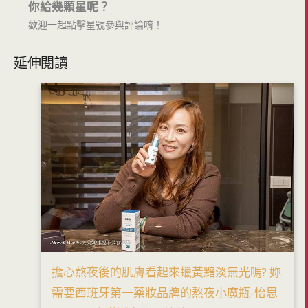
你給幾顆星呢？
歡迎一起點擊星號參與評論唷！
延伸閱讀
擔心熬夜後的肌膚看起來蠟黃黯淡無光嗎? 妳
需要西班牙第一藥妝品牌的熬夜小魔瓶-怡思