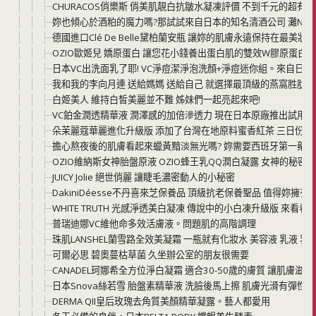
CHURACOS俏樂斯 俏美肌靚白抗皺水凝凍評價 不到千元的超有
妳也傾心於酒粕的魔力嗎?那試試來自日本的知名清酒公司 灘NAD
德國進口Clé De Belle黛柏蘭安瓶 讓妳的肌膚永遠保持在最美狀態
OZIO歐姬兒 嬌原蛋白 讓您花小錢養出蛋白肌的雙效W膠原蛋白
日本VC出洗面乳了耶! VC淨痘潔淨泡洗顏+淨痘迷你組。來自日
我和我的李向月連 送給媽媽 送給自己 就選擇最頂級的燕窩胜肽
白姬美人 維持白皙美麗並不難 姊妹們一起亮起來吧!
VC鉑金潤透精華液 潤澤感的加倍滲透力 現在日本原廠推出試用
朵茉麗蔻華麗進化升級版 添加了台灣在地原料蜜香紅茶 三日份試
擔心熬夜後的肌膚看起來蠟黃黯淡無光嗎? 妳需要西班牙第一藥妝品
OZIO維納斯女神胎盤原液 OZIO蜂王乳QQ潤白凝露 女神的秘密
JUICY Jolie 絕世俏麗 讓睫毛濃密動人的小秘密
DakiniDéesse不丹喜來芝保養品 頂級抗老保養聖品 值得妳擁有
WHITE TRUTH 光感淨透美白凝凍 傳說中的小白凍升級版 來看看
普瑞迪娜VC維他命多效活膚液。問題肌的高階調理
珠肌LANSHEL蘭雪路全效美凝霜 一瓶就有化妝水 美容液 乳液 乳
可爾必思 碧奧蔓枯草菌 久坐辦公室的朋友很需要
CANADEL珂娜希全方位淨白凝霜 適合30-50歲的膚質 讓肌膚滋
日本Snova絲若雪 胎盤素精華液 洗臉後馬上擦 肌膚光滑有彈性
DERMA QII皇后玫瑰去角質美顏精華凝露。藝人都愛用