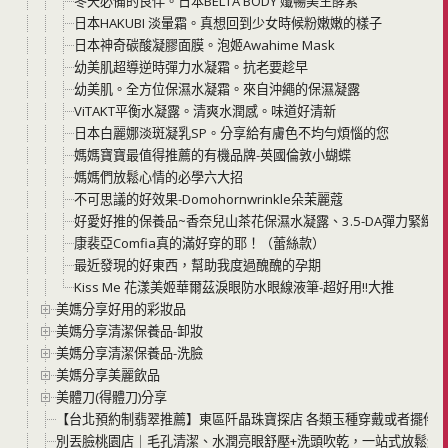
冬天必備的良伴。日本BELTA BODY 孅暢美生酵素
日本HAKUBI 淡暈霜。真想回到少女時候粉嫩嫩的樣子
日本神奇碳酸凝膠面膜。泡姬Awahime Mask
幼美肌超導逆時彈力水凝霜。抗老要趁早
幼美肌。全方位保濕水凝霜。來自沖繩的保濕凝露
ViTAKT平衡水凝露。清爽水潤感。味道好清新
日本白麗娜淡斑凝乳SP。分享給有膚色不均勻煩惱的您
媽媽寶寶最值得推薦的有機品牌-英國倫敦小蝴蝶
媽媽們放鬆心情的必學六大招
不可思議的好效果-Domohornwrinkle朵茉麗蔻
好愛好推的保養品~香奈兒山茶花保濕水凝露、3.5-DA彈力緊緻
康裴亞Comfia真的滿好穿的耶！（蕾絲款）
最近發現的好東西，幫助我度過醜醜的孕期
Kiss Me 花漾美姬華爾茲淚眼防水眼線液筆-超好用!!大推
美媽分享好用的彩妝品
美媽分享清潔保養品-卸妝
美媽分享清潔保養品-洗臉
美媽分享美麗飲品
美體刀(得體刀)分享
【台北預約制翡翠推薦】東區阡晶珠寶探店 各類玉種穿戴或者擺件
別丟臉桃園店｜毛孔清潔、水潤亮眼舒壓+洗頭吹乾，一站式放鬆體