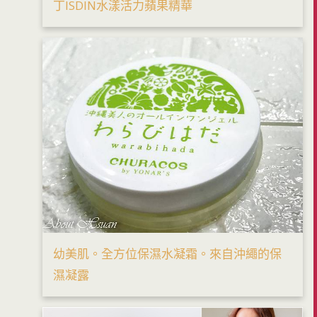
丁ISDIN水漾活力蘋果精華
幼美肌。全方位保濕水凝霜。來自沖繩的保
濕凝露