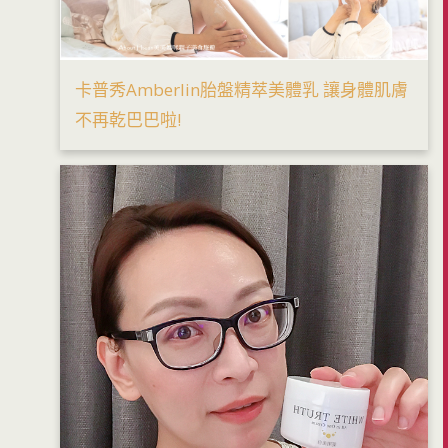
卡普秀Amberlin胎盤精萃美體乳 讓身體肌膚
不再乾巴巴啦!