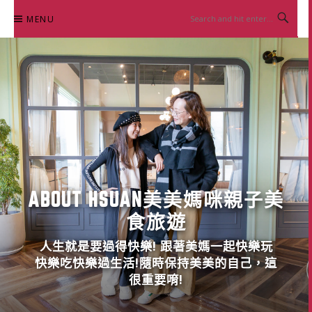
Skip
MENU
to
content
ABOUT HSUAN美美媽咪親子美
食旅遊
人生就是要過得快樂! 跟著美媽一起快樂玩
快樂吃快樂過生活!隨時保持美美的自己，這
很重要唷!