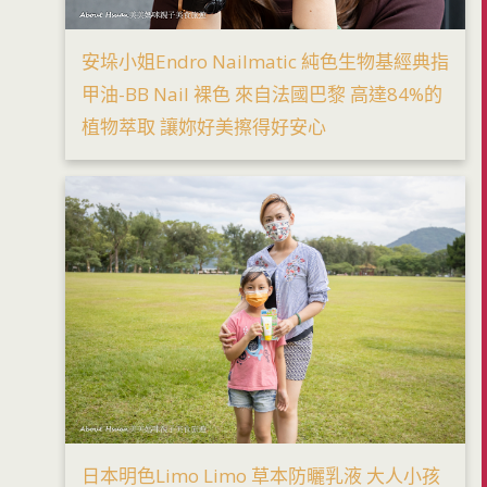
安垛小姐Endro Nailmatic 純色生物基經典指
甲油-BB Nail 裸色 來自法國巴黎 高達84%的
植物萃取 讓妳好美擦得好安心
日本明色Limo Limo 草本防曬乳液 大人小孩