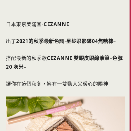
日本東京美滿堂-
CEZANNE
出了
2021的秋季最新色
調-
星紗眼影盤04焦糖棕
–
搭配最新的秋季款
CEZANNE 雙眼皮眼線液筆
–
色號
20 灰米
–
讓你在這個秋冬，擁有一雙動人又暖心的眼神