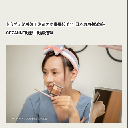
本文將示範美媽平常都怎麼
畫眼妝
唷^^
日本東京美滿堂
–
CEZANNE眼影
、
眼線液筆