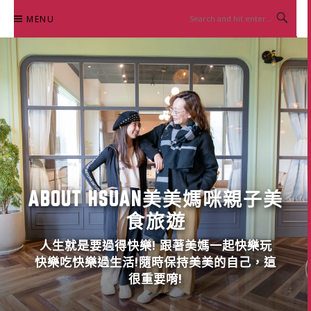
Skip
MENU
to
content
ABOUT HSUAN美美媽咪親子美
食旅遊
人生就是要過得快樂! 跟著美媽一起快樂玩
快樂吃快樂過生活!隨時保持美美的自己，這
很重要唷!