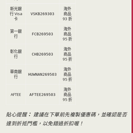
新光銀
海外
行 Visa
商品
VSKB269303
卡
93 折
海外
第一銀
商品
FCB269503
行
95 折
海外
彰化銀
商品
CHB269503
行
95 折
海外
華南銀
商品
HUWNAN269503
行
95 折
海外
AFTEE
商品
AFTEE269503
95 折
貼心提醒
：
建議在下單前先複製優惠碼，並確認是否
達到折抵門檻，以免錯過折扣喔！