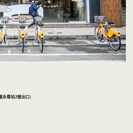
運永春站2號出口
)