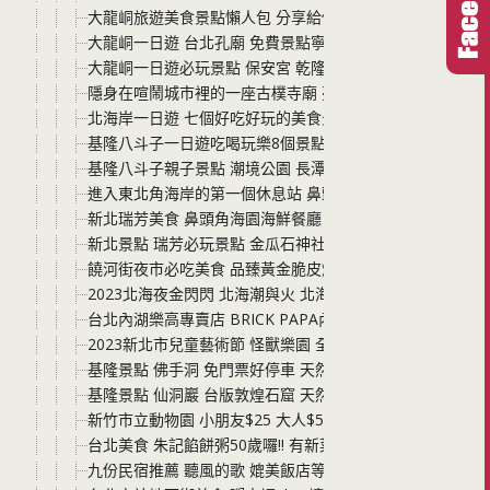
大龍峒旅遊美食景點懶人包 分享給你捷運下車後的三大必
大龍峒一日遊 台北孔廟 免費景點寧靜又好逛 圓山一日遊不
大龍峒一日遊必玩景點 保安宮 乾隆時期即建立的廟宇 搭
隱身在喧鬧城市裡的一座古樸寺廟 臺北臨濟護國禪寺 全臺
北海岸一日遊 七個好吃好玩的美食景點分享整理 必玩的
基隆八斗子一日遊吃喝玩樂8個景點這樣玩 大坪海岸、望幽
基隆八斗子親子景點 潮境公園 長潭里漁港潮間帶 必玩! 帶
進入東北角海岸的第一個休息站 鼻頭港服務區 有停車場、
新北瑞芳美食 鼻頭角海園海鮮餐廳 就在海旁邊的餐廳 吃
新北景點 瑞芳必玩景點 金瓜石神社遺址 可以說是台灣最具
饒河街夜市必吃美食 品臻黃金脆皮燒肉 酥酥脆脆 人手一盒
2023北海夜金閃閃 北海潮與火 北海岸一日遊 一年一度的
台北內湖樂高專賣店 BRICK PAPA內湖展示空間 樂高種
2023新北市兒童藝術節 怪獸樂園 全部玩透透 不用買票 免
基隆景點 佛手洞 免門票好停車 天然海蝕洞穴 喜歡探險的
基隆景點 仙洞巖 台版敦煌石窟 天然海蝕洞的廟宇 一線天
新竹市立動物園 小朋友$25 大人$50好好玩 近距離觀察動
台北美食 朱記餡餅粥50歲囉!! 有新菜色還有餡餅山大胃王
九份民宿推薦 聽風的歌 媲美飯店等級的chill 附停車場 走