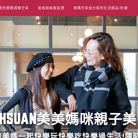
遊的實務經驗分享
姐姐妹妹看這裡
美媽分享給大家的生活選品/好康
UT HSUAN美美媽咪親子
跟著美媽一起快樂玩快樂吃快樂過生活!隨