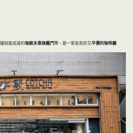
分鐘就能抵達的
咖竅永春旗艦門市
，是一家氣氛好又
平價的咖啡廳