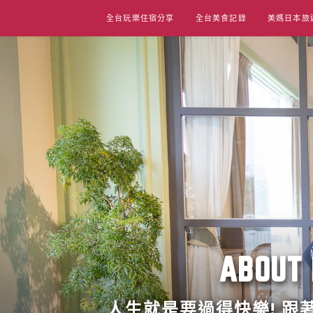
Skip
全台玩樂住宿分享
全台美食記錄
美媽日本旅
to
content
ABO
人生就是要過得快樂! 