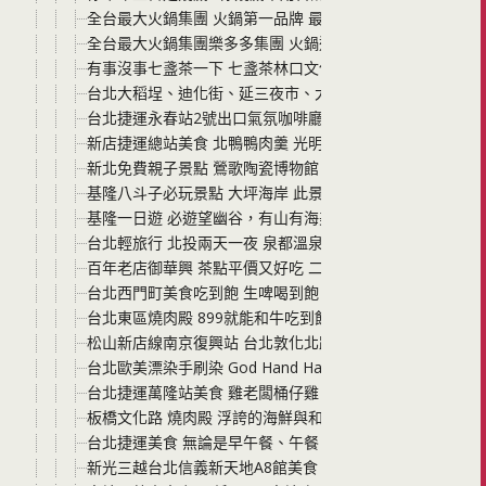
全台最大火鍋集團 火鍋第一品牌 最狂排隊名店 最潮台味狂
全台最大火鍋集團樂多多集團 火鍋迷必吃名店 肉多多火鍋
有事沒事七盞茶一下 七盞茶林口文化店門市 新鮮手作的幸
台北大稻埕、迪化街、延三夜市、大稻埕D.G Hotel花園
台北捷運永春站2號出口氣氛咖啡廳 咖竅COTCHA永春
新店捷運總站美食 北鴨鴨肉羹 光明商圈必吃 一碗羹裡有
新北免費親子景點 鶯歌陶瓷博物館 鶯歌藝術季 免門票 園
基隆八斗子必玩景點 大坪海岸 此景點真的非常美，但是也
基隆一日遊 必遊望幽谷，有山有海美景讓人好忘憂
台北輕旅行 北投兩天一夜 泉都溫泉會館泡湯 北投公園 綠
百年老店御華興 茶點平價又好吃 二樓座位新開幕 空間寬敞
台北西門町美食吃到飽 生啤喝到飽 串燒殿西門 空間寬敞 菜
台北東區燒肉殿 899就能和牛吃到飽 捷運忠孝敦化站走路4
松山新店線南京復興站 台北敦化北路 廚房客家美食 料理味
台北歐美漂染手刷染 God Hand Hair Salon 想要有型又
台北捷運萬隆站美食 雞老闆桶仔雞 不同於一般傳統桶仔雞
板橋文化路 燒肉殿 浮誇的海鮮與和牛 生啤酒無限暢飲 來
台北捷運美食 無論是早午餐、午餐、下午茶、喝咖啡、喝
新光三越台北信義新天地A8館美食 黃亞細肉骨茶 很適合喜