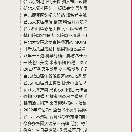
台北京站地下街美食 粥大福plus 讓你體驗盛夏一口吃粥一
新北人氣排隊名店 板橋美食 最強泰式火鍋 追樂秘式泰鍋物
台北捷運國父紀念館站 知名老字號餐廳 星辰牛排 來吃米其林
台北大安區串燒 梟夜 料理好好吃 2023母親節活動帶媽咪
台北松山區必吃美食 芳朵麻辣鍋 氣氛超優雅 還有包廂區座
林口燒肉Smile 想吃燒肉不用揪 一個人也能爽吃燒肉 還
台北大安區忠孝東路餐酒館 MUIM Taipei 放感情 木曜酒
【新北八里景點】桃樂絲柚香農場 免門票！親子看動物、
八里一日遊 桃樂絲柚香農場VS卡滋爆米花觀光工廠 有吃有
三峽老街美食 來來麻糬 四種口味全部手工現點現包 料餡滿
2023春季男生髮型 剪一種髮型 自己能變換成兩種造型 中山區人氣髮
台北松山區午餐晚餐宵夜吃火鍋 築間幸福鍋物台北復興南路
台北中山區男生剪髮 捷運中山站 God Hand 不用到東
新莊美食推薦 廟街夜市附近 元味當歸 想吃羊肉湯一個人也
野柳吃螃蟹 那就來阿杰萬里蟹啊! 自家漁船現撈，海鮮料
錦園漁夫料理 來野柳這樣吃，海鮮、龍蝦、花斑魚、九孔鮑
2022年整個7月 全台的小蒙牛讓你不只肉肉海鮮吃到飽還要芒
台北士林景點 台灣科學教育館7樓 NAKED URANAI TAIPEI AI
樂多多集團火鍋第一品牌 低於49折，多3元多3件 肉多多火
你今年生日是幾歲? 你幾歲不用告訴我，只要你去四川龍府