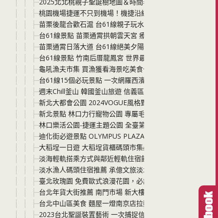
2025北北桃親子聖誕樹地圖＆時間表｜捷運開車一次看懂
桃園機場捷運不只到機場！機捷沿線景點美食一日遊懶人包
苗栗後龍合歡石滬 台61線親子玩水天堂，潮間帶抓螃蟹、
台61線景點 苗栗通霄拱朝雲天宮 療癒系台61線廟宇景點
苗栗通霄日落大道 台61線絕美夕陽，iPhone也能拍出專業
台61線景點 竹南后厝龍鳳宮 世界最大的坐身媽祖神像 廟
龜吼漁夫市集 買漁獲看海景吃美食一次滿足 高挑韓系質感
台61線15個必玩景點 一次網羅西濱快速公路沿線景點 
週末Chill釜山 韓國釜山旅遊 信義區香堤大道南段釜山Roa
新北大都會公園 2024VOGUE風格野餐日 免費入場 和家
新北景點 林口力行寵物公園 專屬毛小孩玩耍 讓狗狗快樂
林口樂活公園-捷運主題公園 全臺第一座以捷運為主題的共
迪化街必遊景點 OLYMPUS PLAZA TAIPEI大稻埕旗艦
大稻埕一日遊 大稻埕貨櫃碼頭市集必吃必玩分享 還要來逛
淡海輕軌搭乘方式與鄰近輕軌住宿飯店分享 台北新北親子
淡水漁人碼頭住宿推薦 承億文旅淡水吹風 鄰近淡海輕軌漁人
臺北玫瑰園 免費歐式浪漫花園，必訪「台版凡爾賽」，自備下午
台北年貨大街推薦 南門市場 新大樓乾淨舒適無異味 推嬰兒
台北中山區美食 麵屋一燈南京店拉麵 湯頭與麵條的滋味讓
2023台北聖誕裝置藝術 一次捕捉信義商圈與中山商圈兩大聖