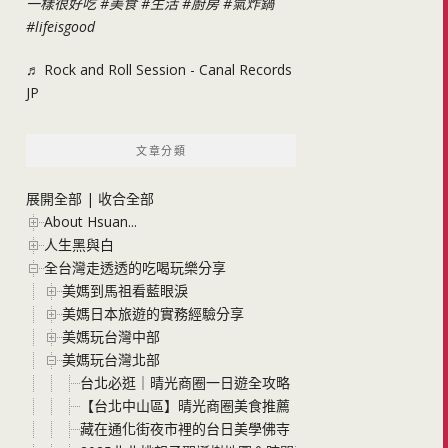
一樣很好吃
#美食
#生活
#廚房
#氣炸鍋
#lifeisgood
♬ Rock and Roll Session - Canal Records
JP
文章分類
展開全部
|
收合全部
About Hsuan...
人生黑與白
全台灣走透透的吃喝玩樂分享
美媽到馬祖看藍眼淚
美媽日本旅遊的實務經驗分享
美媽玩台灣中部
美媽玩台灣北部
台北必逛｜晴光商圈一日遊全攻略！從50年老店蔡家甜不辣
【台北中山區】晴光商圈美食推薦！城市冰品 大碗爆料黑糖
藏在通化街夜市裡的台日美學佛寺「天光願」，來自東京淺草