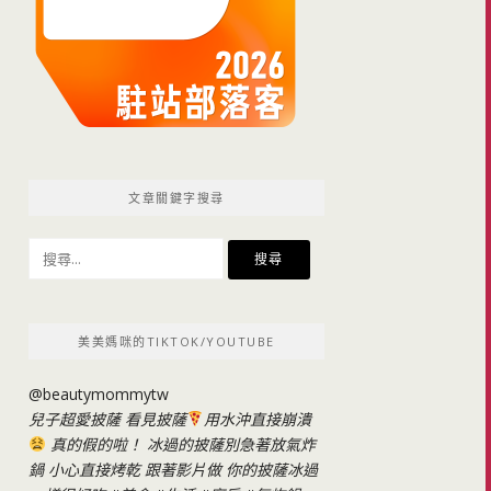
文章關鍵字搜尋
搜
尋
關
鍵
美美媽咪的TIKTOK/YOUTUBE
字:
@beautymommytw
兒子超愛披薩 看見披薩
用水沖直接崩潰
真的假的啦！ 冰過的披薩別急著放氣炸
鍋 小心直接烤乾 跟著影片做 你的披薩冰過