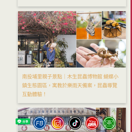
南投埔里親子景點｜木生昆蟲博物館 蝴蝶小
鎮生態園區，寓教於樂雨天備案，昆蟲導覽
互動體驗！