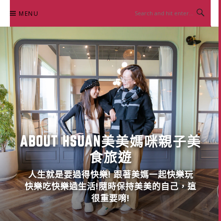
Skip
MENU
to
content
ABOUT HSUAN美美媽咪親子美
食旅遊
人生就是要過得快樂! 跟著美媽一起快樂玩
快樂吃快樂過生活!隨時保持美美的自己，這
很重要唷!