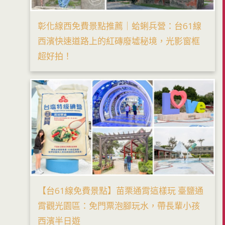
彰化線西免費景點推薦｜蛤蜊兵營：台61線
西濱快速道路上的紅磚廢墟秘境，光影窗框
超好拍！
【台61線免費景點】苗栗通霄這樣玩 臺鹽通
霄觀光園區：免門票泡腳玩水，帶長輩小孩
西濱半日遊