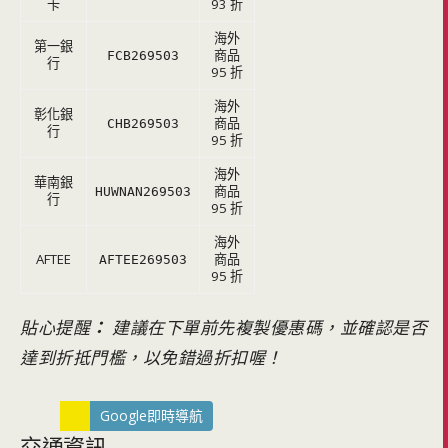
卡
93 折
海外
第一銀
商品
FCB269503
行
95 折
海外
彰化銀
商品
CHB269503
行
95 折
海外
華南銀
商品
HUWNAN269503
行
95 折
海外
AFTEE
商品
AFTEE269503
95 折
貼心提醒
：
建議在下單前先複製優惠碼，並確認是否
達到折抵門檻，以免錯過折扣喔！
Google即時導航
交通資訊