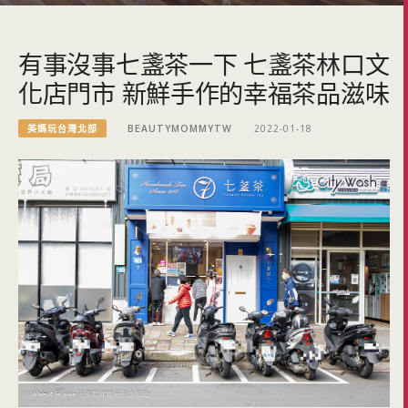
有事沒事七盞茶一下 七盞茶林口文
化店門市 新鮮手作的幸福茶品滋味
美媽玩台灣北部
BEAUTYMOMMYTW
2022-01-18