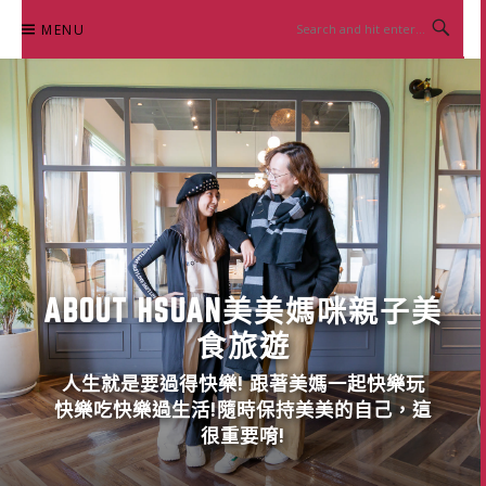
Skip
MENU
to
content
ABOUT HSUAN美美媽咪親子美
食旅遊
人生就是要過得快樂! 跟著美媽一起快樂玩
快樂吃快樂過生活!隨時保持美美的自己，這
很重要唷!