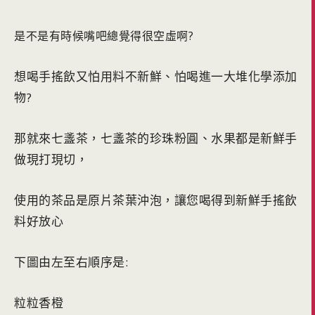
是不是有時候嘴吧總覺得很空虛啊?
想喝手搖飲又怕用料不新鮮、怕喝進一大堆化學添加
物?
那就來七盞茶，七盞茶的珍珠粉圓、水果都是新鮮手
做現打現切，
使用的茶品是原片茶葉沖泡，讓您喝得到新鮮手搖飲
料好放心
下圖由左至右順序是:
粒粒香橙