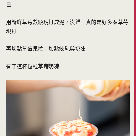
己
用新鮮草莓數顆現打成泥，沒錯，真的是好多顆草莓
現打
再切點草莓果粒，加點煉乳與奶凍
有了這杯粒粒
草莓奶凍