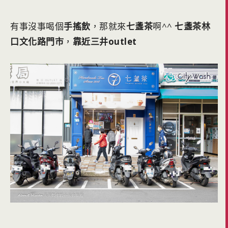
有事沒事喝個
手搖飲
，那就來
七盞茶
啊^^
七盞茶林
口文化路門市
，
靠近三井outlet