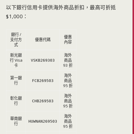
以下銀行信用卡提供海外商品折扣，最高可折抵
$1,000：
銀行 /
優惠
支付方
優惠代碼
內容
式
新光銀
海外
行 Visa
商品
VSKB269303
卡
93 折
海外
第一銀
商品
FCB269503
行
95 折
海外
彰化銀
商品
CHB269503
行
95 折
海外
華南銀
商品
HUWNAN269503
行
95 折