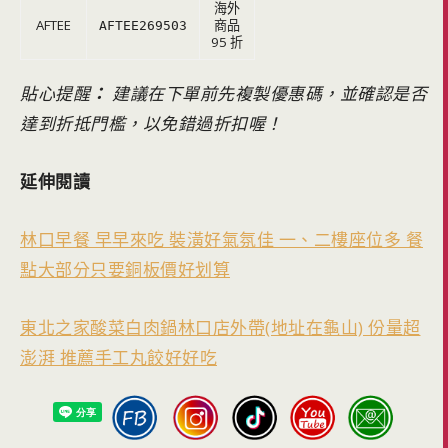
海外
AFTEE
商品
AFTEE269503
95 折
貼心提醒
：
建議在下單前先複製優惠碼，並確認是否
達到折抵門檻，以免錯過折扣喔！
延伸閱讀
林口早餐 早早來吃 裝潢好氣氛佳 一、二樓座位多 餐
點大部分只要銅板價好划算
東北之家酸菜白肉鍋林口店外帶(地址在龜山) 份量超
澎湃 推薦手工丸餃好好吃