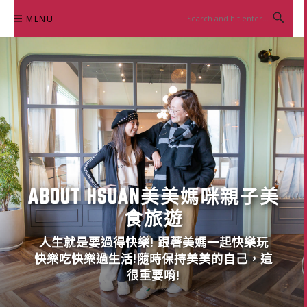
Skip
MENU
to
content
ABOUT HSUAN美美媽咪親子美
食旅遊
人生就是要過得快樂! 跟著美媽一起快樂玩
快樂吃快樂過生活!隨時保持美美的自己，這
很重要唷!