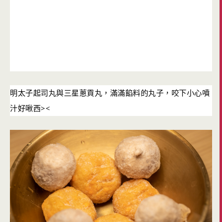
明太子起司丸與三星蔥貢丸，滿滿餡料的丸子，咬下小心噴
><
汁好啾西