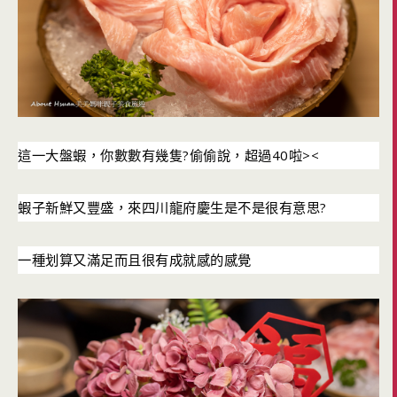
?
40
><
這一大盤蝦，你數數有幾隻
偷偷說，超過
啦
?
蝦子新鮮又豐盛，來四川龍府慶生是不是很有意思
一種划算又滿足而且很有成就感的感覺