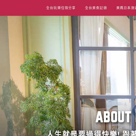
Skip
全台玩樂住宿分享
全台美食記錄
美媽日本旅
to
content
ABO
人生就是要過得快樂! 