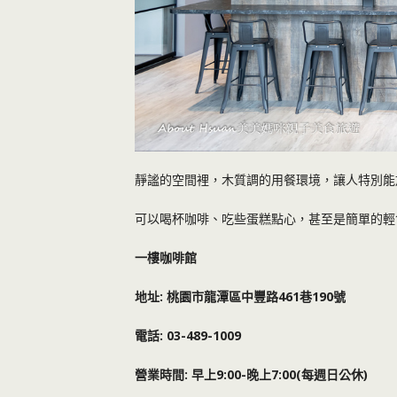
靜謐的空間裡，木質調的用餐環境，讓人特別能
可以喝杯咖啡、吃些蛋糕點心，甚至是簡單的輕
一樓咖啡館
:
461
190
地址
桃園市龍潭區中豐路
巷
號
: 03-489-1009
電話
:
9:00-
7:00(
)
營業時間
早上
晚上
每週日公休