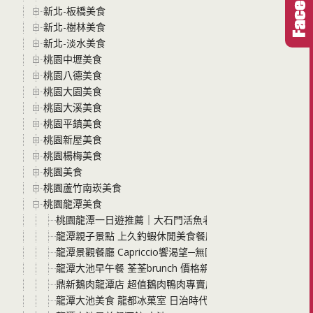
新北-板橋美食
新北-樹林美食
新北-淡水美食
桃園中壢美食
桃園八德美食
桃園大園美食
桃園大溪美食
桃園平鎮美食
桃園新屋美食
桃園楊梅美食
桃園美食
桃園蘆竹南崁美食
桃園龍潭美食
桃園龍潭一日遊推薦｜大石門活魚老店 明碼標價的一魚五
龍潭親子景點 上久釣蝦休閒美食餐廳 龍潭首創自動旋轉烤
龍潭景觀餐廳 Capriccio饗渴望─無國界料理餐廳 超級
龍潭大池早午餐 荃荃brunch 價格親民的龍潭早餐、龍潭早
鼎新鵝肉龍潭店 超值鵝肉鴨肉專賣店開幕 鵝肉嫩又香 而且
龍潭大池美食 龍都冰菓室 日治時代至今的冰品 80年老店