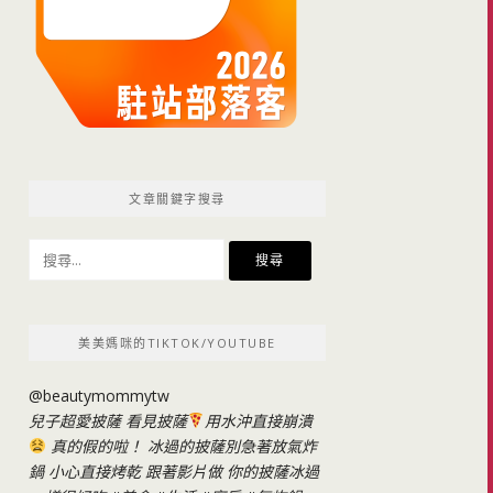
文章關鍵字搜尋
搜
尋
關
鍵
美美媽咪的TIKTOK/YOUTUBE
字:
@beautymommytw
兒子超愛披薩 看見披薩
用水沖直接崩潰
真的假的啦！ 冰過的披薩別急著放氣炸
鍋 小心直接烤乾 跟著影片做 你的披薩冰過