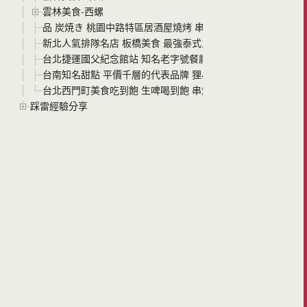
雲林美食-西螺
品 炭焼き 桃園中路特區居酒屋燒烤 串燒平價美味 假日還有現
新北人氣排隊名店 板橋美食 最強泰式火鍋 追樂秘式泰鍋物
台北捷運國父紀念館站 知名老字號餐廳 星辰牛排 來吃米其林設備
台南知名甜點 平價千層的代表品牌 狸小路冰冰千層蛋糕 今年
台北西門町美食吃到飽 生啤喝到飽 串燒殿西門 空間寬敞 菜色
踩雷經驗分享