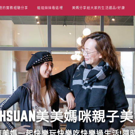
遊的實務經驗分享
姐姐妹妹看這裡
美媽分享給大家的生活選品/好康
UT HSUAN美美媽咪親子
跟著美媽一起快樂玩快樂吃快樂過生活!隨