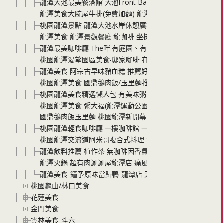
龍潭大池最美餐酒館 大池Front Bar&Bistro 還有室
龍潭美食大腕屋牛排(免費加麵) 龍潭高CP牛排館 最低$
桃園龍潭景點 龍潭大池水岸休憩廣場 龍咖啡 龍潭大池 觀光大
龍潭美食 龍潭景觀餐廳 龍咖啡 坐擁一大片大池美景 景觀
龍潭最美咖啡廳 The畔 有庭園、有湖畔美景、有美食還不
桃園龍潭渴望園區美食-邸家咖啡 在城堡裡吃早午餐、下午茶
龍潭美食 阿宗古早味豬血糕 推薦好喝的紅豆湯圓
桃園龍潭美食 國鼎鵝肉飯/玉里麵推出最新便當與澎湖狗母
桃園龍潭美食精選懶人包 有美味粥品 下班聚會熱炒 鵝肉飯玉
桃園龍潭美食 粥大福(龍潭運動公園對面) 以雞湯為底的美
國鼎鵝肉飯玉里麵 桃園龍潭新開幕 龍潭大池美食又多一家
桃園龍潭輕食咖啡廳 一樓咖啡館 一間隱身在商業大樓裡的
桃園龍潭交流道阿米哥複合式料理 年菜外帶、尾牙，熱炒
龍潭飲料推薦 植作茶 無咖啡因香氣順口 全用穀類豆類低溫烘
龍潭火鍋 超有肉涮涮屋龍潭店 痛風蝦 爆蒜蛤蜊雞 冷冷的
龍潭美食-鐘予原味當歸鴨-龍潭店 天涼了正適合吃當歸鴨
桃園龜山/林口美食
花蓮美食
金門美食
雲林美食-斗六