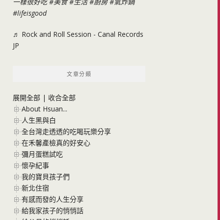
一樣很好吃
#美食
#生活
#廚房
#氣炸鍋
#lifeisgood
♬ Rock and Roll Session - Canal Records
JP
文章分類
展開全部
|
收合全部
About Hsuan...
人生黑與白
全台灣走透透的吃喝玩樂分享
在禾馨產檢真的好安心
彌月蛋糕試吃
懷孕紀事
我的寶貝孩子們
新北住宿
有感而發的人生分享
給我家孩子的悄悄話