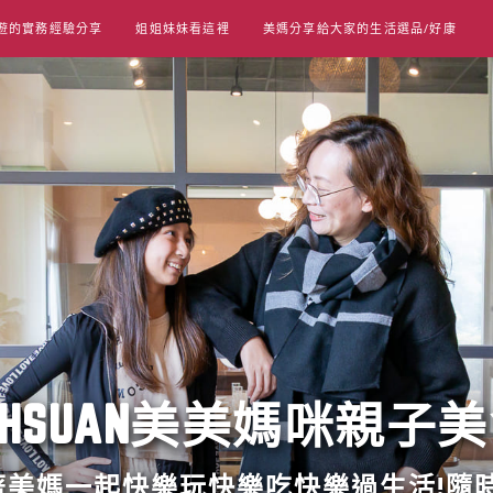
遊的實務經驗分享
姐姐妹妹看這裡
美媽分享給大家的生活選品/好康
UT HSUAN美美媽咪親子
跟著美媽一起快樂玩快樂吃快樂過生活!隨