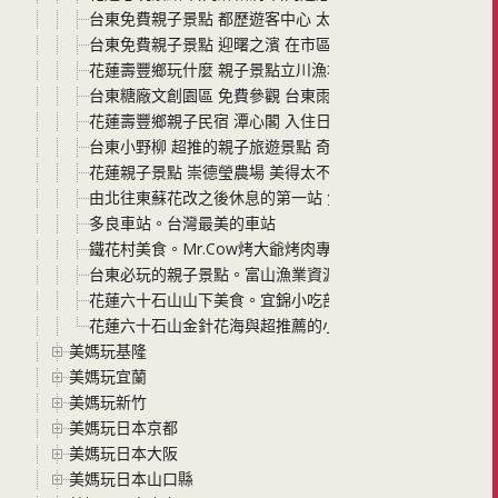
台東免費親子景點 都歷遊客中心 太美太美的景點 經過可別
台東免費親子景點 迎曙之濱 在市區就能到海邊玩的好景點
花蓮壽豐鄉玩什麼 親子景點立川漁場摸黃金蜆 小孩怎麼玩
台東糖廠文創園區 免費參觀 台東雨天備案 庫空間吃冰 逛
花蓮壽豐鄉親子民宿 潭心閣 入住日式家庭房 空間大好寬敞
台東小野柳 超推的親子旅遊景點 奇岩怪石區 豆腐岩 蜂窩岩
花蓮親子景點 崇德瑩農場 美得太不真實的免費景點 園內可
由北往東蘇花改之後休息的第一站 免費景點台泥DAKA園區 
多良車站。台灣最美的車站
鐵花村美食。Mr.Cow烤大爺烤肉專賣店。吃個串燒喝一杯放
台東必玩的親子景點。富山漁業資源保育區，魚兒多到好有
花蓮六十石山山下美食。宜錦小吃部/宜錦快炒。好喜歡玉
花蓮六十石山金針花海與超推薦的小瑞士觀景台。台灣旅遊
美媽玩基隆
美媽玩宜蘭
美媽玩新竹
美媽玩日本京都
美媽玩日本大阪
美媽玩日本山口縣