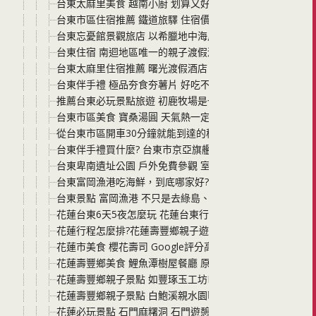
台東太麻里美食 越南小廚 划算又好吃的美食料理 鄰近曙
台東市區住宿推薦 鐵道旅驛 住宿價格划算 部分房型還有
台東忘憂館景觀旅店 以希臘地中海風格打造 來悠閒的渡假
台東住宿 南迴地區唯一的親子渡假酒店 曙光渡假酒店 晚餐
台東太麻里住宿推薦 曙光渡假酒店 看日出曙光 太麻里看金
台東伴手禮 極品夯食夯薯片 好吃不油膩 老闆為了寶貝女
推薦台東必玩景點旅遊 初鹿牧場是一定要去的 親子、情侶
台東市區美食 寶桑湯圓 天氣熱一定排隊 建議營業時間的
從台東市區開車30分鐘就能到達的秘境景點，更是台東親
台東伴手禮買什麼? 台東市京亞旗艦店 買自然又純粹結合
台東卑南遺址公園 戶外免費參觀 室內常設展認識卑南文化 
台東富岡漁港吃海鮮，到底哪家好? Google評論4.5顆星
台東景點 富岡漁港 不只是去綠島、蘭嶼的過繼站 也是看
花蓮台東6天5夜怎麼玩 花蓮台東行程懶人包一次給您
花蓮行程怎麼排?花蓮壽豐鄉親子遊怎麼玩?一次收錄壽豐
花蓮市美食 櫻花壽司 Google評分高 靠近花蓮翰品酒店 
花蓮壽豐鄉美食 鯉魚潭樹屋餐廳 原民風味料理 值得來嚐嚐
花蓮壽豐鄉親子景點 如豐琢玉工坊DIY 一塊台灣玉DIY體
花蓮壽豐鄉親子景點 白鮑溪親水園區 適合親子玩水的好地
花蓮必玩景點 石門麻糬洞 石門遊憩區 天然岩石景觀 滿滿