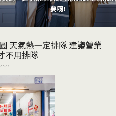
要唷!
圓 天氣熱一定排隊 建議營業
才不用排隊
-05-13