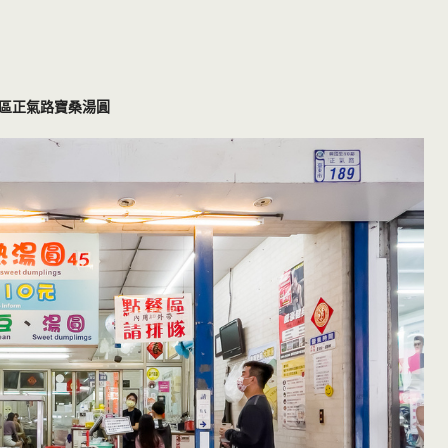
區正氣路寶桑湯圓