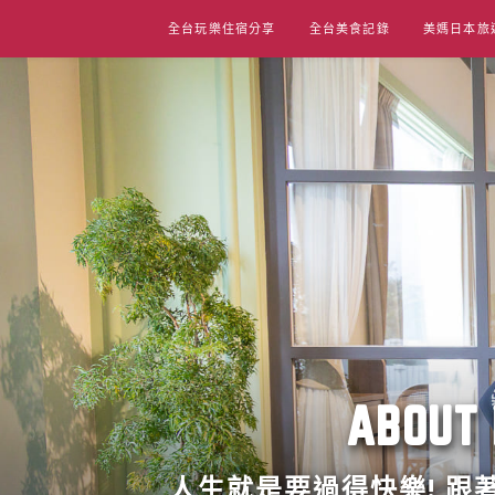
Skip
全台玩樂住宿分享
全台美食記錄
美媽日本旅
to
content
ABO
人生就是要過得快樂! 