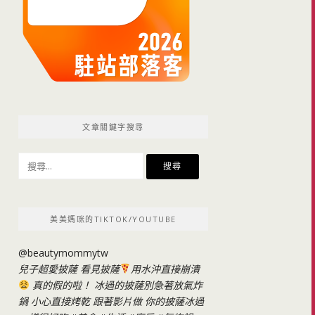
文章關鍵字搜尋
搜
尋
關
鍵
美美媽咪的TIKTOK/YOUTUBE
字:
@beautymommytw
兒子超愛披薩 看見披薩
用水沖直接崩潰
真的假的啦！ 冰過的披薩別急著放氣炸
鍋 小心直接烤乾 跟著影片做 你的披薩冰過