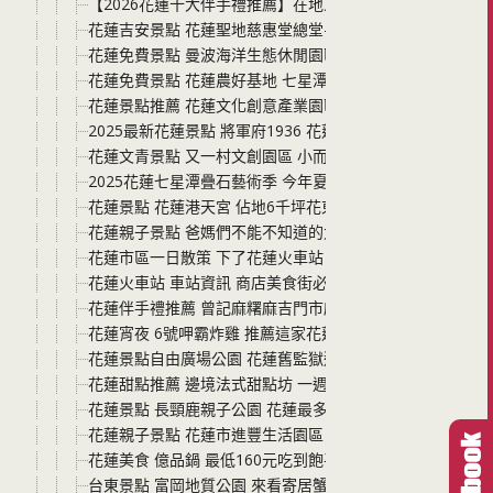
【2026花蓮十大伴手禮推薦】在地人激推10大必買名店，
花蓮吉安景點 花蓮聖地慈惠堂總堂-淵源堂 主祀瑤池金母
花蓮免費景點 曼波海洋生態休閒園區 曼波療癒花園與四八
花蓮免費景點 花蓮農好基地 七星潭營區改造變身 介紹農村
花蓮景點推薦 花蓮文化創意產業園區結合花蓮流行音樂AI實
2025最新花蓮景點 將軍府1936 花蓮免費景點超有誠意 
花蓮文青景點 又一村文創園區 小而美的花蓮市挖寶文創聖
2025花蓮七星潭疊石藝術季 今年夏天就來浪漫一下 花蓮海
花蓮景點 花蓮港天宮 佔地6千坪花東最大天上聖母廟 氣勢
花蓮親子景點 爸媽們不能不知道的太平洋公園 海景第一排
花蓮市區一日散策 下了花蓮火車站，周邊哪些景點好吃好玩
花蓮火車站 車站資訊 商店美食街必吃美食餐廳 伴手禮都分
花蓮伴手禮推薦 曾記麻糬麻吉門市麻糬故事館 有好多口味
花蓮宵夜 6號呷霸炸雞 推薦這家花蓮鹽酥雞 料好實在價格
花蓮景點自由廣場公園 花蓮舊監獄遺跡 昭和時期建立的刑
花蓮甜點推薦 邊境法式甜點坊 一週只營業三天的療癒系法
花蓮景點 長頸鹿親子公園 花蓮最多長頸鹿的地方 快帶孩
花蓮親子景點 花蓮市進豐生活園區 一次玩兩座公園-貓頭
花蓮美食 億品鍋 最低160元吃到飽平價百元火鍋，還有
台東景點 富岡地質公園 來看寄居蟹上演換殼秀