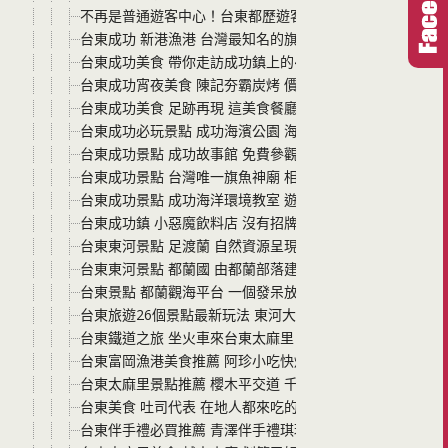
不再是普通遊客中心！台東都歷遊客中心，擁抱無敵海景與
台東成功 新港漁港 台灣最知名的旗魚拍賣市場 選對時間
台東成功美食 帶你走訪成功鎮上的4家當地人必買必吃的美食
台東成功宵夜美食 陳記夯霸炭烤 價格便宜又好吃
台東成功美食 足跡再現 這美食餐廳一定要來 大海旁邊吃飯
台東成功必玩景點 成功海濱公園 海洋環境教室 全台唯一
台東成功景點 成功故事館 免費參觀 了解更多成功鎮上人文
台東成功景點 台灣唯一旗魚神廟 相傳摸了旗魚就會心想事
台東成功景點 成功海洋環境教室 遊艇碼頭旁分享漁業知識
台東成功鎮 小惡魔飲料店 沒有招牌 只有當地人才知道的一
台東東河景點 足渡蘭 自然資源呈現出鄉村感的手作/手工皂
台東東河景點 都蘭國 由都蘭部落建立的資源整合與部落集
台東景點 都蘭觀海平台 一個發呆放空看海 夜晚看星星的
台東旅遊26個景點最新玩法 東河大風吹X成功人事電輔車之
台東鐵道之旅 坐火車來台東太麻里 兩天一夜吃喝玩樂景點
台東富岡漁港美食推薦 阿珍小吃快炒 老闆客氣料理新鮮又
台東太麻里景點推薦 櫻木平交道 千禧曙光紀念園區(曙光公
台東美食 吐司代表 在地人都來吃的美食 以熱壓吐司、鍋
台東伴手禮必買推薦 青澤伴手禮琪瑪酥鐵花館 免費試吃 不