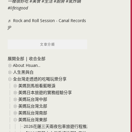
一樣很好吃
#美食
#生活
#廚房
#氣炸鍋
#lifeisgood
♬ Rock and Roll Session - Canal Records
JP
文章分類
展開全部
|
收合全部
About Hsuan...
人生黑與白
全台灣走透透的吃喝玩樂分享
美媽到馬祖看藍眼淚
美媽日本旅遊的實務經驗分享
美媽玩台灣中部
美媽玩台灣北部
美媽玩台灣南部
美媽玩台灣東部
2026花蓮三天兩夜包車旅遊行程推薦 花蓮最夯新景點+