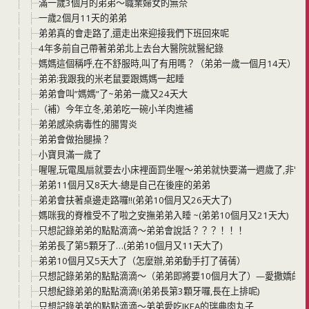
滿一歲3個月的弟弟～職業婦女的無奈
一歲2個月11天的弟弟
弟弟真的會走路了,還走出來迎接我們下班回來呢
4年多前自己帶著弟弟北上去台大醫院就醫紀錄
媽媽這個稱呼,在不舒服時,叫了有用嗎？（弟弟一歲一個月14天）
弟弟:我跟我的米老鼠要跟媽媽一起睡
弟弟會叫”媽媽”了~弟弟一歲又24天大
（補）今年立冬,弟弟吃一碗小羊肉進補
弟弟感染病毒性的腸胃炎
弟弟會做抬腿操？
小寶貝滿一歲了
喔喔,玩電風扇就要去小床裡面罰坐喔～弟弟就快要滿一週歲了,非常愛
弟弟11個月又8天大-總是自己在後座的弟弟
弟弟會扶著桌邊走路囉!!(弟弟10個月又26天大了)
媽咪我的脊椎受不了啦之安撫弟弟入睡 ~(弟弟10個月又21天大)
只想記錄弟弟的點點滴滴～弟弟會說話？？？！！！
弟弟長了第5顆牙了…(弟弟10個月又11天大了)
弟弟10個月又5天大了（怎麼辦,弟弟動手打了蒨蒨）
只想記錄弟弟的點點滴滴～（弟弟即將要10個月大了）—愛撒嬌的
只想紀錄弟弟的點點滴滴!(弟弟長第3顆牙囉,長在上排呢)
只想記錄弟弟的點點滴滴～弟弟愛吃IKEA的瑞典肉丸子