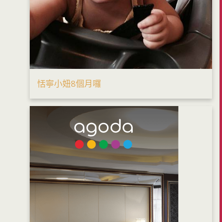
恬寧小妞8個月囉