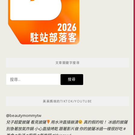
文章關鍵字搜尋
搜
尋
關
鍵
美美媽咪的TIKTOK/YOUTUBE
字:
@beautymommytw
兒子超愛披薩 看見披薩
用水沖直接崩潰
真的假的啦！ 冰過的披薩
別急著放氣炸鍋 小心直接烤乾 跟著影片做 你的披薩冰過一樣很好吃
#