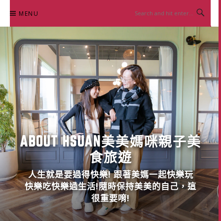
Skip
MENU
to
content
ABOUT HSUAN美美媽咪親子美
食旅遊
人生就是要過得快樂! 跟著美媽一起快樂玩
快樂吃快樂過生活!隨時保持美美的自己，這
很重要唷!