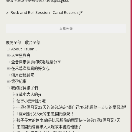
美食
#生活
#廚房
#氣炸鍋
#lifeisgood
♬ Rock and Roll Session - Canal Records JP
文章分類
展開全部
|
收合全部
About Hsuan...
人生黑與白
全台灣走透透的吃喝玩樂分享
在禾馨產檢真的好安心
彌月蛋糕試吃
懷孕紀事
我的寶貝孩子們
3歲小大人的yi
恬寧小妞8個月囉
一歲4個月又23天的弟弟,決定”靠自己”吃飯,媽咪一步步的學習放手
1歲4個月又6天的弟弟,開始厭奶！
孩子長大的速度,總是比我想像的還要快～弟弟1歲3個月又7天
弟弟開始會要求大人唸故事書給他聽了