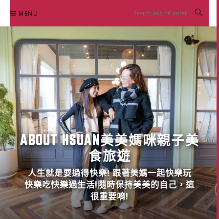
Skip
MENU
to
content
ABOUT HSUAN美美媽咪親子美
食旅遊
人生就是要過得快樂! 跟著美媽一起快樂玩
快樂吃快樂過生活!隨時保持美美的自己，這
很重要唷!