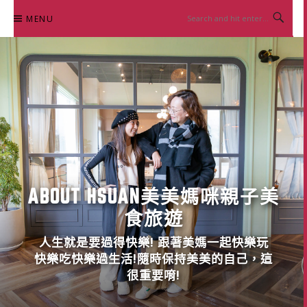
Skip
MENU
to
content
ABOUT HSUAN美美媽咪親子美
食旅遊
人生就是要過得快樂! 跟著美媽一起快樂玩
快樂吃快樂過生活!隨時保持美美的自己，這
很重要唷!