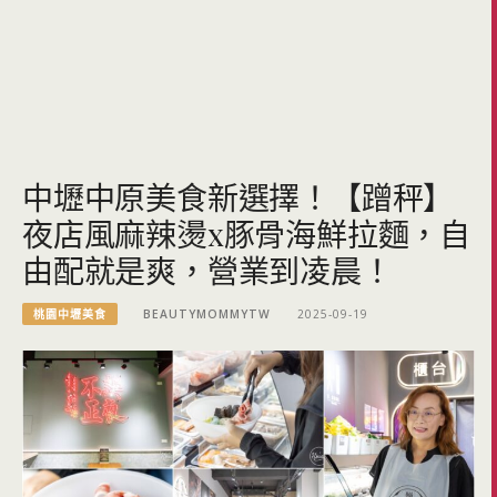
中壢中原美食新選擇！【蹭秤】
夜店風麻辣燙x豚骨海鮮拉麵，自
由配就是爽，營業到凌晨！
桃園中壢美食
BEAUTYMOMMYTW
2025-09-19