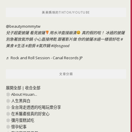
關
鍵
美美媽咪的TIKTOK/YOUTUBE
字:
@beautymommytw
兒子超愛披薩 看見披薩
用水沖直接崩潰
真的假的啦！ 冰過的披薩
別急著放氣炸鍋 小心直接烤乾 跟著影片做 你的披薩冰過一樣很好吃
#
美食
#生活
#廚房
#氣炸鍋
#lifeisgood
♬ Rock and Roll Session - Canal Records JP
文章分類
展開全部
|
收合全部
About Hsuan...
人生黑與白
全台灣走透透的吃喝玩樂分享
在禾馨產檢真的好安心
彌月蛋糕試吃
懷孕紀事