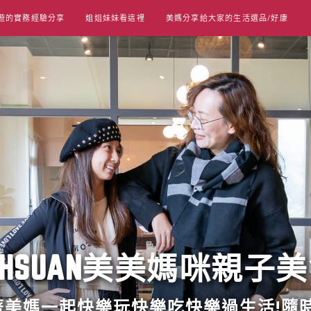
遊的實務經驗分享
姐姐妹妹看這裡
美媽分享給大家的生活選品/好康
UT HSUAN美美媽咪親子
跟著美媽一起快樂玩快樂吃快樂過生活!隨