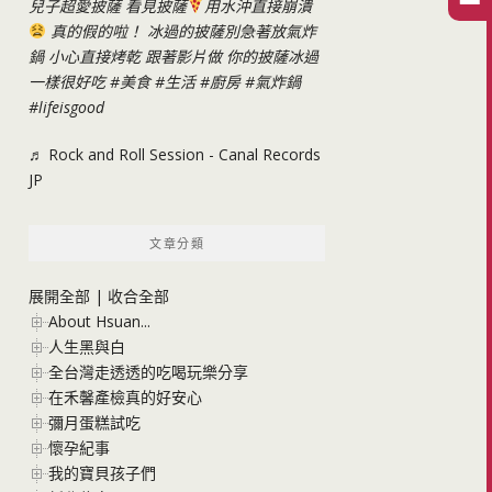
兒子超愛披薩 看見披薩
用水沖直接崩潰
真的假的啦！ 冰過的披薩別急著放氣炸
鍋 小心直接烤乾 跟著影片做 你的披薩冰過
一樣很好吃
#美食
#生活
#廚房
#氣炸鍋
#lifeisgood
♬ Rock and Roll Session - Canal Records
JP
文章分類
展開全部
|
收合全部
About Hsuan...
人生黑與白
全台灣走透透的吃喝玩樂分享
在禾馨產檢真的好安心
彌月蛋糕試吃
懷孕紀事
我的寶貝孩子們