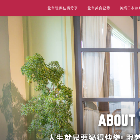
Skip
全台玩樂住宿分享
全台美食記錄
美媽日本旅
to
content
ABO
人生就是要過得快樂! 