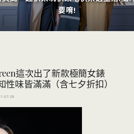
要唷!
green這次出了新款極簡女錶
味與知性味皆滿滿（含七夕折扣）
21-07-28