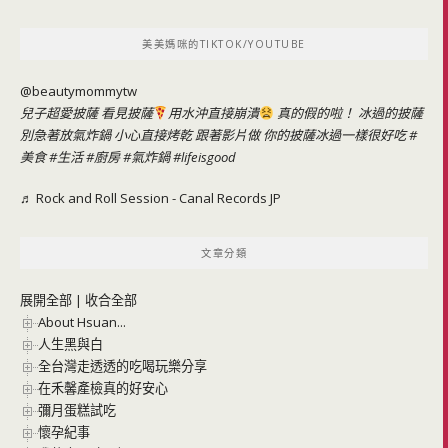
關
鍵
美美媽咪的TIKTOK/YOUTUBE
字:
@beautymommytw
兒子超愛披薩 看見披薩
用水沖直接崩潰
真的假的啦！ 冰過的披薩
別急著放氣炸鍋 小心直接烤乾 跟著影片做 你的披薩冰過一樣很好吃
#
美食
#生活
#廚房
#氣炸鍋
#lifeisgood
♬ Rock and Roll Session - Canal Records JP
文章分類
展開全部
|
收合全部
About Hsuan...
人生黑與白
全台灣走透透的吃喝玩樂分享
在禾馨產檢真的好安心
彌月蛋糕試吃
懷孕紀事