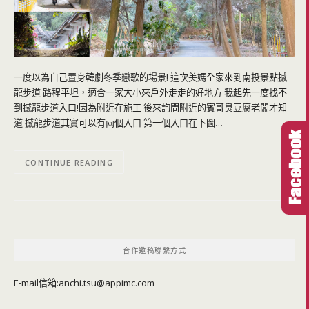
一度以為自己置身韓劇冬季戀歌的場景! 這次美媽全家來到南投景點撼
龍步道 路程平坦，適合一家大小來戶外走走的好地方 我起先一度找不
到撼龍步道入口!因為附近在施工 後來詢問附近的賓哥臭豆腐老闆才知
道 撼龍步道其實可以有兩個入口 第一個入口在下圖…
CONTINUE READING
合作邀稿聯繫方式
E-mail信箱:
anchi.tsu@appimc.com