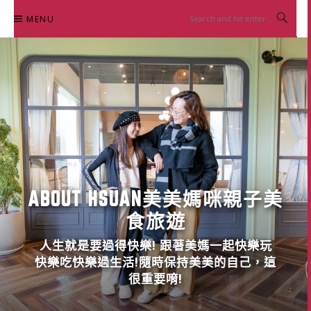
Skip
MENU
to
content
ABOUT HSUAN美美媽咪親子美
食旅遊
人生就是要過得快樂! 跟著美媽一起快樂玩
快樂吃快樂過生活!隨時保持美美的自己，這
很重要唷!