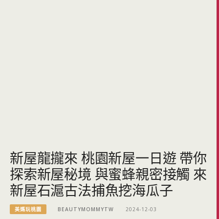
新屋龍攏來 桃園新屋一日遊 帶你
探索新屋秘境 與蜜蜂親密接觸 來
新屋石滬古法捕魚挖海瓜子
美媽玩桃園
BEAUTYMOMMYTW
2024-12-03