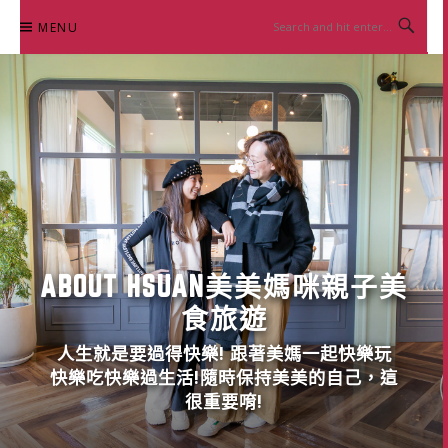
Skip
MENU
to
content
ABOUT HSUAN美美媽咪親子美
食旅遊
人生就是要過得快樂! 跟著美媽一起快樂玩
快樂吃快樂過生活!隨時保持美美的自己，這
很重要唷!