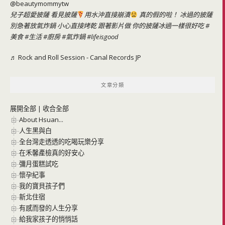
@beautymommytw
兒子超愛披薩 看見披薩
用水沖直接崩潰
真的假的啦！ 冰過的披薩
別急著放氣炸鍋 小心直接烤乾 跟著影片做 你的披薩冰過一樣很好吃
#
美食
#生活
#廚房
#氣炸鍋
#lifeisgood
♬ Rock and Roll Session - Canal Records JP
文章分類
展開全部
|
收合全部
About Hsuan...
人生黑與白
全台灣走透透的吃喝玩樂分享
在禾馨產檢真的好安心
彌月蛋糕試吃
懷孕紀事
我的寶貝孩子們
新北住宿
有感而發的人生分享
給我家孩子的悄悄話