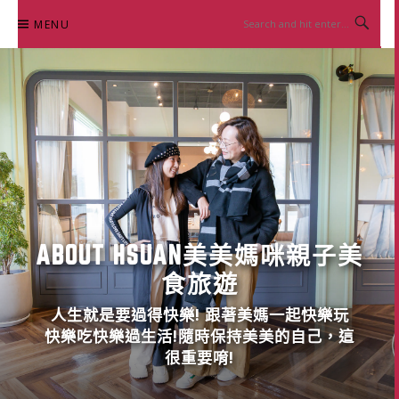
Skip
MENU
to
content
ABOUT HSUAN美美媽咪親子美
食旅遊
人生就是要過得快樂! 跟著美媽一起快樂玩
快樂吃快樂過生活!隨時保持美美的自己，這
很重要唷!