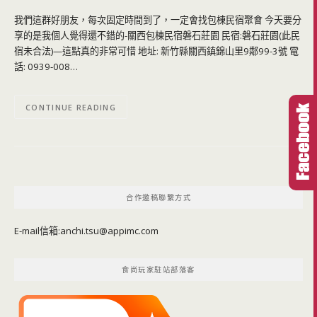
我們這群好朋友，每次固定時間到了，一定會找包棟民宿聚會 今天要分
享的是我個人覺得還不錯的-關西包棟民宿磐石莊園 民宿:磐石莊園(此民
宿未合法)—這點真的非常可惜 地址: 新竹縣關西鎮錦山里9鄰99-3號 電
話: 0939-008…
CONTINUE READING
合作邀稿聯繫方式
E-mail信箱:
anchi.tsu@appimc.com
食尚玩家駐站部落客