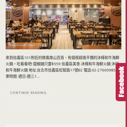
來到信義區101附近的微風南山百貨，有個很超值平價的沐樺和牛海鮮
火鍋，吃看看吧! 龍蝦鍋只要$559 信義區美食-沐樺和牛海鮮火鍋 沐樺
和牛海鮮火鍋 地址:台北市信義區松智路17號B2 電話:02-27600985 營
業時間: 週日-週三1…
CONTINUE READING