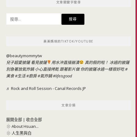
文章關鍵字搜尋
搜
尋
關
鍵
美美媽咪的TIKTOK/YOUTUBE
字:
@beautymommytw
兒子超愛披薩 看見披薩
用水沖直接崩潰
真的假的啦！ 冰過的披薩
別急著放氣炸鍋 小心直接烤乾 跟著影片做 你的披薩冰過一樣很好吃
#
美食
#生活
#廚房
#氣炸鍋
#lifeisgood
♬ Rock and Roll Session - Canal Records JP
文章分類
展開全部
|
收合全部
About Hsuan...
人生黑與白