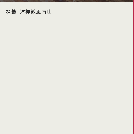
標籤:
沐樺微風南山