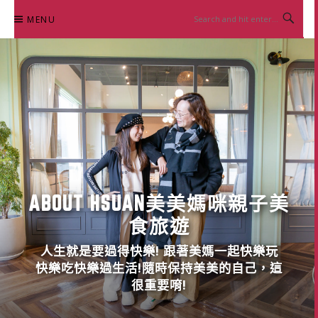
Skip
MENU
to
content
ABOUT HSUAN美美媽咪親子美
食旅遊
人生就是要過得快樂! 跟著美媽一起快樂玩
快樂吃快樂過生活!隨時保持美美的自己，這
很重要唷!