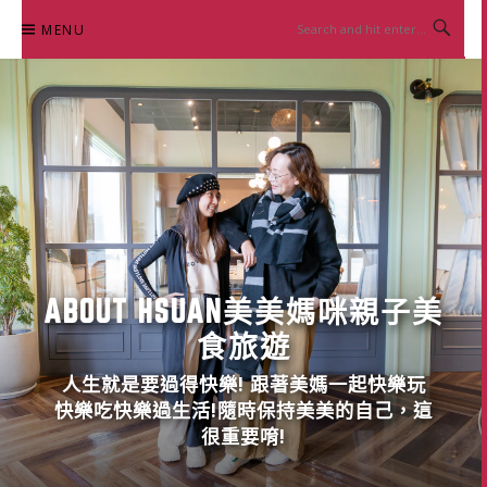
Skip
MENU
to
content
ABOUT HSUAN美美媽咪親子美
食旅遊
人生就是要過得快樂! 跟著美媽一起快樂玩
快樂吃快樂過生活!隨時保持美美的自己，這
很重要唷!