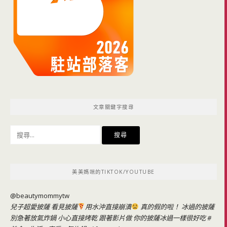
文章關鍵字搜尋
搜
尋
關
鍵
美美媽咪的TIKTOK/YOUTUBE
字:
@beautymommytw
兒子超愛披薩 看見披薩
用水沖直接崩潰
真的假的啦！ 冰過的披薩
別急著放氣炸鍋 小心直接烤乾 跟著影片做 你的披薩冰過一樣很好吃
#