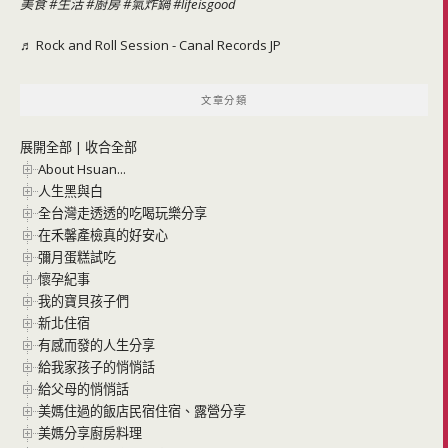
美食
#生活
#廚房
#氣炸鍋
#lifeisgood
♬ Rock and Roll Session - Canal Records JP
文章分類
展開全部
|
收合全部
About Hsuan...
人生黑與白
全台灣走透透的吃喝玩樂分享
在禾馨產檢真的好安心
彌月蛋糕試吃
懷孕紀事
我的寶貝孩子們
新北住宿
有感而發的人生分享
給我家孩子的悄悄話
給父母的悄悄話
美媽住過的飯店民宿住宿、露營分享
美媽分享廚房料理