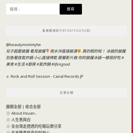
搜
尋
關
鍵
美美媽咪的TIKTOK/YOUTUBE
字:
@beautymommytw
兒子超愛披薩 看見披薩
用水沖直接崩潰
真的假的啦！ 冰過的披薩
別急著放氣炸鍋 小心直接烤乾 跟著影片做 你的披薩冰過一樣很好吃
#
美食
#生活
#廚房
#氣炸鍋
#lifeisgood
♬ Rock and Roll Session - Canal Records JP
文章分類
展開全部
|
收合全部
About Hsuan...
人生黑與白
全台灣走透透的吃喝玩樂分享
在禾馨產檢真的好安心