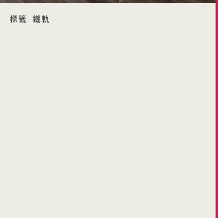
標籤:
鐵軌