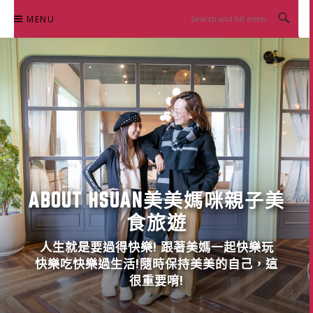
Skip
MENU
to
content
ABOUT HSUAN美美媽咪親子美
食旅遊
人生就是要過得快樂! 跟著美媽一起快樂玩
快樂吃快樂過生活!隨時保持美美的自己，這
很重要唷!