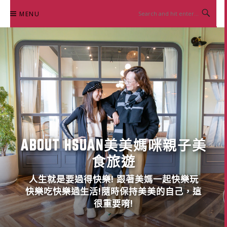
Skip
MENU
to
content
ABOUT HSUAN美美媽咪親子美
食旅遊
人生就是要過得快樂! 跟著美媽一起快樂玩
快樂吃快樂過生活!隨時保持美美的自己，這
很重要唷!