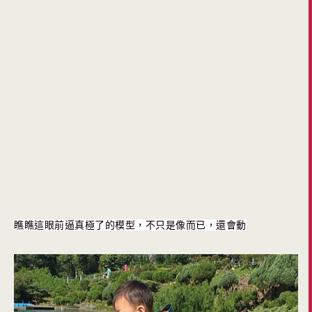
瞧瞧這眼前逼真極了的模型，不只是像而已，還會動