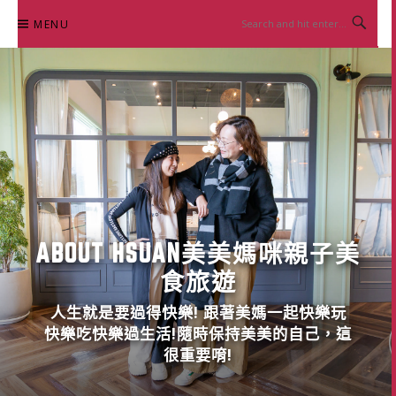
Skip
MENU
to
content
ABOUT HSUAN美美媽咪親子美
食旅遊
人生就是要過得快樂! 跟著美媽一起快樂玩
快樂吃快樂過生活!隨時保持美美的自己，這
很重要唷!