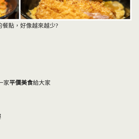
的餐點，好像越來越少?
一家
平價美食
給大家
樓