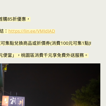
有首購85折優惠，
連結：
https://lin.ee/VMIdIAD
可集點兌換商品或折價券(消費100元可集1點)!
百元便當」，桃園區消費千元享免費外送服務。