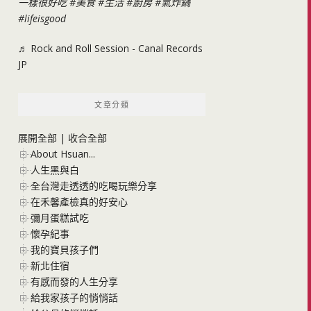
一樣很好吃
#美食
#生活
#廚房
#氣炸鍋
#lifeisgood
♬ Rock and Roll Session - Canal Records
JP
文章分類
展開全部
|
收合全部
About Hsuan...
人生黑與白
全台灣走透透的吃喝玩樂分享
在禾馨產檢真的好安心
彌月蛋糕試吃
懷孕紀事
我的寶貝孩子們
新北住宿
有感而發的人生分享
給我家孩子的悄悄話