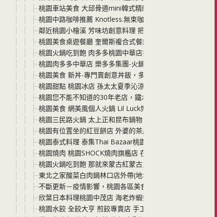
桃園車站美食 大邱骨道mini韓式精緻鍋物 不用羨慕韓劇 
桃園中路咖啡推薦 Knotless.無束咖啡 就在壽司郎附近 
鄰近桃園小檜溪 芳味坊創意料理 把食物原味發揮到極致美
桃園美食桌遊餐廳 奎爾斯複合式餐飲x彩虹桌遊 想放鬆一
桃園火鍋吃到飽 肉多多桃園中華店打卡就送! 每桌不限人
桃園肉多多中華店 樂多多集團-火鍋第一品牌 三人行，必
桃園美食 新丼-專門賣創意丼飯，多達26種丼飯選擇，料好
桃園甜點 桃園冰店 孫太太夏季沁涼冰菓室新開張(桃園店限定
桃園您不能不知道的30年老店，鐵木真麻辣鴛鴦火鍋 老店好
桃園美食 網美風個人火鍋 Lil Luck樂嗑即享鍋 平價鍋
桃園三民路火鍋 太上正和昆布鍋物 這是第一次，我覺得自己
桃園有位置坐的紅豆餅店 外婆的茶屋 有時候，就是想要坐
桃園泰式料理 泰集Thai Bazaar桃園藝文店 秋季必吃
桃園燒肉 桃園SHOCK燒肉旗艦店 在包廂裡盡情燒肉吃到飽+
桃園火鍋吃到飽 那就來蒙古紅蒙古火鍋吧 食材新鮮 選擇多
東北之家酸菜白肉鍋林口店外帶(地址在龜山) 份量超澎湃 
不斷更新－疫情影響，桃園各區美食店家/餐廳，是否有推
欣葉日本料理桃園中茂店 海老炸蝦祭 5種創意炸蝦以及新菜色看這
桃園水餃 全餃大亨 煎餃專賣店 手工水餃沒有味精的餃子餡 