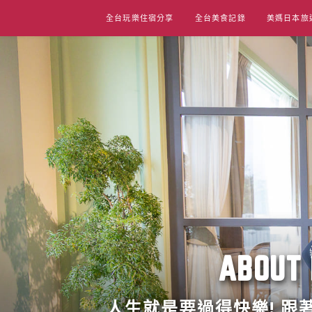
Skip
全台玩樂住宿分享
全台美食記錄
美媽日本旅
to
content
ABO
人生就是要過得快樂! 