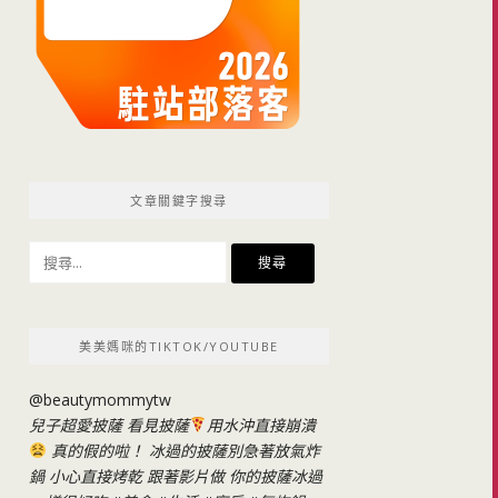
文章關鍵字搜尋
搜
尋
關
鍵
美美媽咪的TIKTOK/YOUTUBE
字:
@beautymommytw
兒子超愛披薩 看見披薩
用水沖直接崩潰
真的假的啦！ 冰過的披薩別急著放氣炸
鍋 小心直接烤乾 跟著影片做 你的披薩冰過