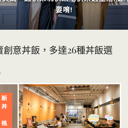
要唷!
賣創意丼飯，多達26種丼飯選
3