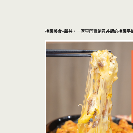
桃園美食
–
新丼
，一家專門賣
創意丼飯
的
桃園平