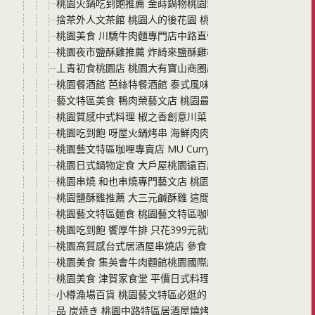
桃園火鍋吃到飽推薦 金蒔鍋物桃園站前店 雙人套餐吃和牛
捨茶外人文茶館 桃園人的後花園 桃園古色古香巷弄裡的茶
桃園美食 川驕牛肉麵專門店中路直營店 這家桃園牛肉麵真的
桃園夜市鹽酥雞推薦 炸綺來鹽酥雞桃園中正店下午3:30就
丄青初食桃園店 桃園大有寶山商圈超人氣早午餐 桃園網美風
桃園餐酒館 芭絲特餐酒館 泰式風味料理、進口酒類，價格
藝文特區美食 鴨肉榮藝文店 桃園最文青的鴨肉店 就像咖啡
桃園質感中式料理 椒之香創意川菜 辣、麻、香卻不嗆不死
桃園吃到飽 呀屋火鍋烤串 海鮮肉肉火鍋 串烤 生啤任你吃 
桃園藝文特區咖哩專賣店 MU Curry 暮咖哩 停車方便無
桃園日式鍋物定食 大戶屋桃園遠百店 平價日式高品質好料
桃園串燒 和也串燒專門藝文店 桃園最有氣氛的串燒居酒屋 
桃園鹽酥雞推薦 大三元鹹酥雞 這間絕對可以說是桃園特色美
桃園藝文特區麵食 桃園藝文特區咖啡廳 潮月沙茶匠私房麵
桃園吃到飽 饗厚牛排 只花399元就能海鮮、披薩、中西
桃園高質感台式居酒屋串燒店 參食 桃園火車站走路5分鐘 
桃園美食 集英會牛肉麵館桃園國際店 店家環境好乾淨 牛肉
桃園美食 津賀家食堂 平價日式料理與串燒 午餐或者下班後
小樽漁場百貨 桃園藝文特區必逛的日本吃喝玩樂專賣店 日
品 炭焼き 桃園中路特區居酒屋燒烤 串燒平價美味 假日還