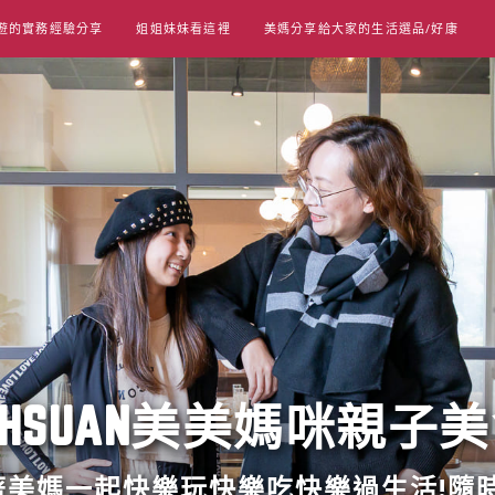
遊的實務經驗分享
姐姐妹妹看這裡
美媽分享給大家的生活選品/好康
UT HSUAN美美媽咪親子
跟著美媽一起快樂玩快樂吃快樂過生活!隨