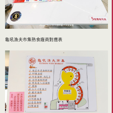
龜吼漁夫市集熟食廠商對應表