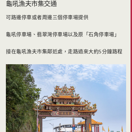
龜吼漁夫市集交通
可路邊停車或者周邊三個停車場提供
龜吼停車場、翡翠灣停車場以及原「石角停車場」
接在龜吼漁夫市集鄰近處，走路過來大約5分鐘路程