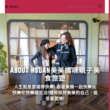
Skip
MENU
to
content
ABOUT HSUAN美美媽咪親子美
食旅遊
人生就是要過得快樂! 跟著美媽一起快樂玩
快樂吃快樂過生活!隨時保持美美的自己，這
很重要唷!