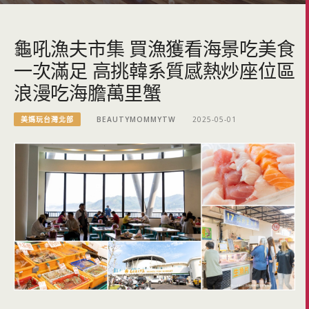
龜吼漁夫市集 買漁獲看海景吃美食
一次滿足 高挑韓系質感熱炒座位區
浪漫吃海膽萬里蟹
美媽玩台灣北部
BEAUTYMOMMYTW
2025-05-01