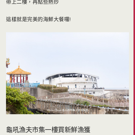
帶上二樓，再點些熱炒
這樣就是完美的海鮮大餐囉!
龜吼漁夫市集一樓買新鮮漁獲