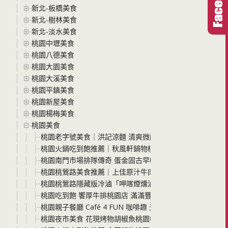
新北-板橋美食
新北-樹林美食
新北-淡水美食
桃園中壢美食
桃園八德美食
桃園大園美食
桃園大溪美食
桃園平鎮美食
桃園新屋美食
桃園楊梅美食
桃園美食
桃園老字號美食｜洪記涼麵 清爽微酸的Q彈麵條，配上爆
桃園火鍋吃到飽推薦｜秋風軒鍋物桃園ATT筷食尚店 全新
桃園南門市場排隊傳奇 蛋金固古早味現烤蛋糕 必吃口味、預
桃園桃鶯路美食推薦｜上佳原汁牛肉麵-桃園店，高CP值牛肉
桃園桃鶯路隱藏版冷滷「呷喀煙燻滷味」在地人激推的冷滷
桃園吃到飽 饗厚牛排桃園店 滿滿豐盛自助吧任你夾 只要$399超
桃園親子餐廳 Café 4 FUN 咖啡趣 光是遊戲區就有三個
桃園夜市美食 花現烤物胡椒魚桃園中正店 怕土味的快來 這