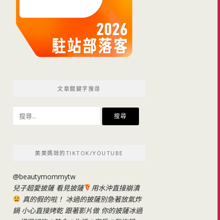
文章關鍵字搜尋
搜
尋
關
鍵
美美媽咪的TIKTOK/YOUTUBE
字:
@beautymommytw
兒子超愛披薩 看見披薩
用水沖直接崩潰
真的假的啦！ 冰過的披薩別急著放氣炸
鍋 小心直接烤乾 跟著影片做 你的披薩冰過