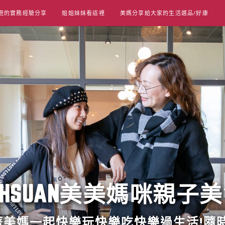
遊的實務經驗分享
姐姐妹妹看這裡
美媽分享給大家的生活選品/好康
UT HSUAN美美媽咪親子
跟著美媽一起快樂玩快樂吃快樂過生活!隨