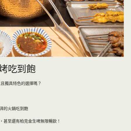
火烤吃到飽
值且獨具特色的選擇嗎？
湃的火鍋吃到飽
，甚至還有柏克金生啤無限暢飲！