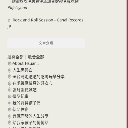
一樣很好吃
#美食
#生活
#廚房
#氣炸鍋
#lifeisgood
♬ Rock and Roll Session - Canal Records
JP
文章分類
展開全部
|
收合全部
About Hsuan...
人生黑與白
全台灣走透透的吃喝玩樂分享
在禾馨產檢真的好安心
彌月蛋糕試吃
懷孕紀事
我的寶貝孩子們
新北住宿
有感而發的人生分享
給我家孩子的悄悄話