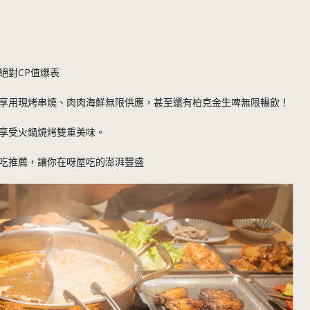
絕對CP值爆表
享用現烤串燒、肉肉海鮮無限供應，甚至還有柏克金生啤無限暢飲！
享受火鍋燒烤雙重美味。
吃推薦，讓你在呀屋吃的澎湃豐盛