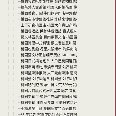
桃園火鍋吃到飽推薦 金蒔鍋物桃園站前店 雙人套餐吃和牛
捨茶外人文茶館 桃園人的後花園 桃園古色古香巷弄裡的茶
桃園美食 川驕牛肉麵專門店中路直營店 這家桃園牛肉麵真的
桃園夜市鹽酥雞推薦 炸綺來鹽酥雞桃園中正店下午3:30就
丄青初食桃園店 桃園大有寶山商圈超人氣早午餐 桃園網美風
桃園餐酒館 芭絲特餐酒館 泰式風味料理、進口酒類，價格
藝文特區美食 鴨肉榮藝文店 桃園最文青的鴨肉店 就像咖啡
桃園質感中式料理 椒之香創意川菜 辣、麻、香卻不嗆不死
桃園吃到飽 呀屋火鍋烤串 海鮮肉肉火鍋 串烤 生啤任你吃 
桃園藝文特區咖哩專賣店 MU Curry 暮咖哩 停車方便無
桃園日式鍋物定食 大戶屋桃園遠百店 平價日式高品質好料
桃園串燒 和也串燒專門藝文店 桃園最有氣氛的串燒居酒屋 
桃園鹽酥雞推薦 大三元鹹酥雞 這間絕對可以說是桃園特色美
桃園藝文特區麵食 桃園藝文特區咖啡廳 潮月沙茶匠私房麵
桃園吃到飽 饗厚牛排 只花399元就能海鮮、披薩、中西
桃園高質感台式居酒屋串燒店 參食 桃園火車站走路5分鐘 
桃園美食 集英會牛肉麵館桃園國際店 店家環境好乾淨 牛肉
桃園美食 津賀家食堂 平價日式料理與串燒 午餐或者下班後
小樽漁場百貨 桃園藝文特區必逛的日本吃喝玩樂專賣店 日
品 炭焼き 桃園中路特區居酒屋燒烤 串燒平價美味 假日還