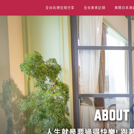
Skip
全台玩樂住宿分享
全台美食記錄
美媽日本旅
to
content
ABO
人生就是要過得快樂! 