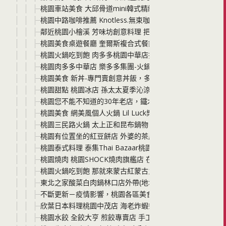
桃園車站美食 大邱骨道mini韓式精緻鍋物 不用羨慕韓劇 
桃園中路咖啡推薦 Knotless.無束咖啡 就在壽司郎附近 
鄰近桃園小檜溪 芳味坊創意料理 把食物原味發揮到極致美
桃園美食桌遊餐廳 奎爾斯複合式餐飲x彩虹桌遊 想放鬆一
桃園火鍋吃到飽 肉多多桃園中華店打卡就送! 每桌不限人
桃園肉多多中華店 樂多多集團-火鍋第一品牌 三人行，必
桃園美食 新丼-專門賣創意丼飯，多達26種丼飯選擇，料好
桃園甜點 桃園冰店 孫太太夏季沁涼冰菓室新開張(桃園店限定
桃園您不能不知道的30年老店，鐵木真麻辣鴛鴦火鍋 老店好
桃園美食 網美風個人火鍋 Lil Luck樂嗑即享鍋 平價鍋
桃園三民路火鍋 太上正和昆布鍋物 這是第一次，我覺得自己
桃園有位置坐的紅豆餅店 外婆的茶屋 有時候，就是想要坐
桃園泰式料理 泰集Thai Bazaar桃園藝文店 秋季必吃
桃園燒肉 桃園SHOCK燒肉旗艦店 在包廂裡盡情燒肉吃到飽+
桃園火鍋吃到飽 那就來蒙古紅蒙古火鍋吧 食材新鮮 選擇多
東北之家酸菜白肉鍋林口店外帶(地址在龜山) 份量超澎湃 
不斷更新－疫情影響，桃園各區美食店家/餐廳，是否有推
欣葉日本料理桃園中茂店 海老炸蝦祭 5種創意炸蝦以及新菜色看這
桃園水餃 全餃大亨 煎餃專賣店 手工水餃沒有味精的餃子餡 