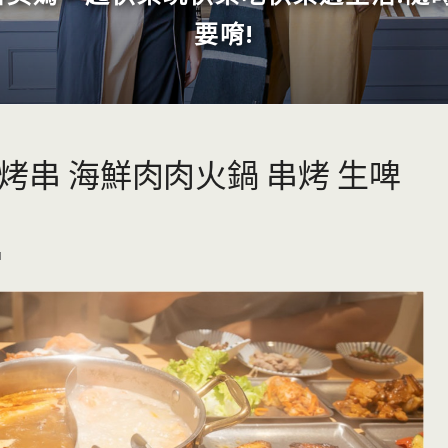
要唷!
烤串 海鮮肉肉火鍋 串烤 生啤
1