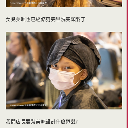
女兒美咪也已經修剪完畢洗完頭髮了
我問店長要幫美咪設計什麼捲髮?