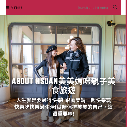
Skip
MENU
to
content
ABOUT HSUAN美美媽咪親子美
食旅遊
人生就是要過得快樂! 跟著美媽一起快樂玩
快樂吃快樂過生活!隨時保持美美的自己，這
很重要唷!