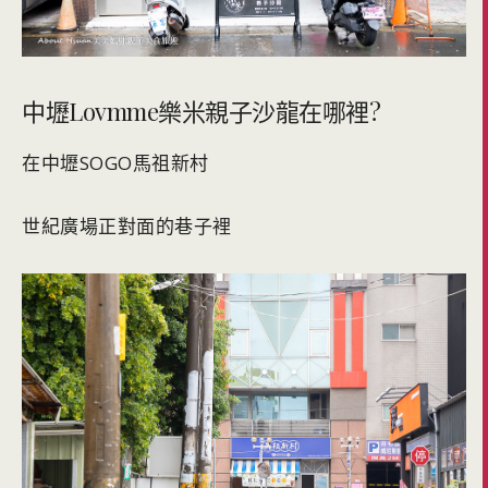
中壢Lovmme樂米親子沙龍在哪裡?
在中壢SOGO馬祖新村
世紀廣場正對面的巷子裡