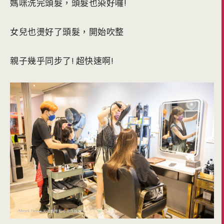
媽咪洗完頭髮，頭髮也染好囉!
女兒也燙好了頭髮，開始吹整
親子幾乎同步了! 超快速啊!