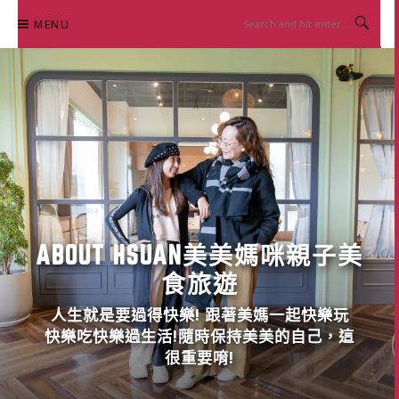
Skip
MENU
to
content
ABOUT HSUAN美美媽咪親子美
食旅遊
人生就是要過得快樂! 跟著美媽一起快樂玩
快樂吃快樂過生活!隨時保持美美的自己，這
很重要唷!