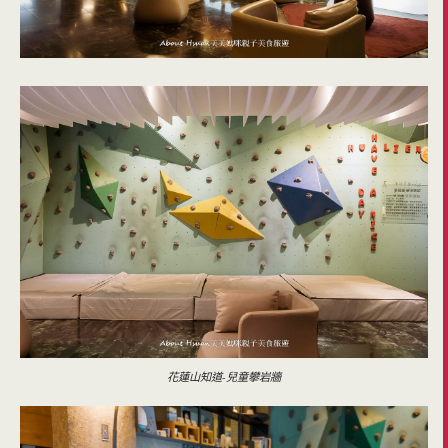
花蓮山知道-兒童攀岩牆