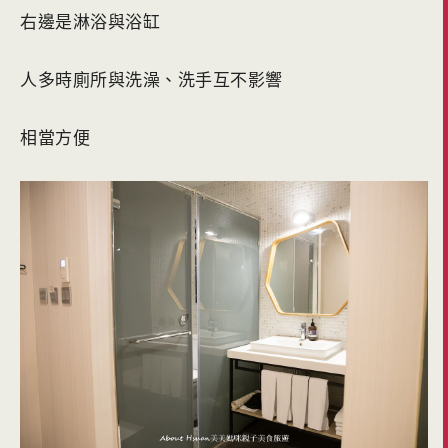
右邊是淋浴與浴缸
人多時廁所與洗澡、洗手互不影響
相當方便