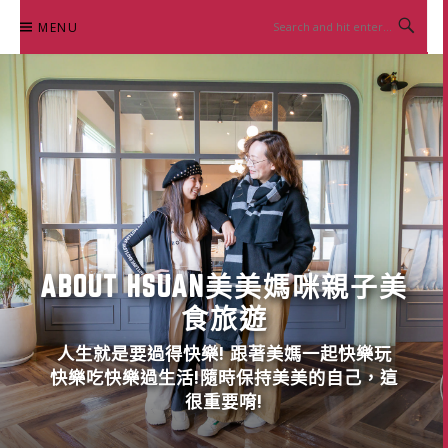
Skip
MENU
to
content
ABOUT HSUAN美美媽咪親子美
食旅遊
人生就是要過得快樂! 跟著美媽一起快樂玩
快樂吃快樂過生活!隨時保持美美的自己，這
很重要唷!