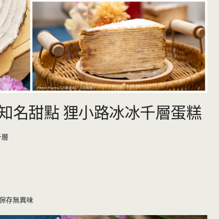
知名甜點 狸小路冰冰千層蛋糕
千層
保存無異味