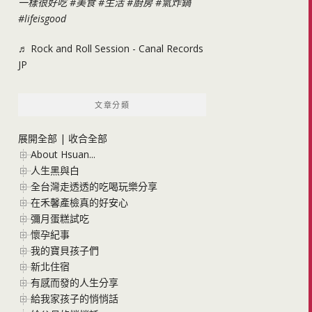
一樣很好吃
#美食
#生活
#廚房
#氣炸鍋
#lifeisgood
♬ Rock and Roll Session - Canal Records
JP
文章分類
展開全部
|
收合全部
About Hsuan...
人生黑與白
全台灣走透透的吃喝玩樂分享
在禾馨產檢真的好安心
彌月蛋糕試吃
懷孕紀事
我的寶貝孩子們
新北住宿
有感而發的人生分享
給我家孩子的悄悄話