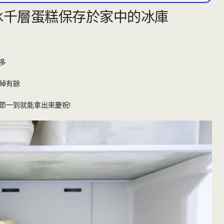
冰千層蛋糕保存於家中的冰庫
多
綽有餘
節一到就能拿出來慶祝!