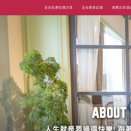
Skip
全台玩樂住宿分享
全台美食記錄
美媽日本旅
to
content
ABO
人生就是要過得快樂! 