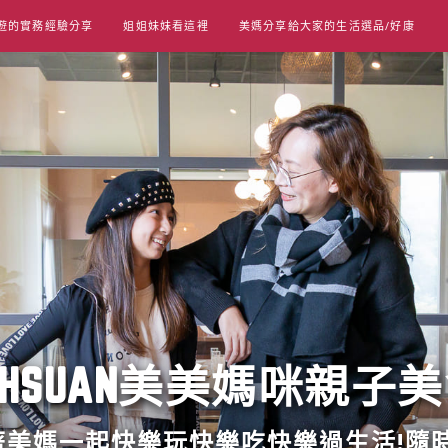
遊的實務經驗分享
姐姐妹妹看這裡
美媽分享給大家的生活選品/好康
UT HSUAN美美媽咪親子
跟著美媽一起快樂玩快樂吃快樂過生活!隨