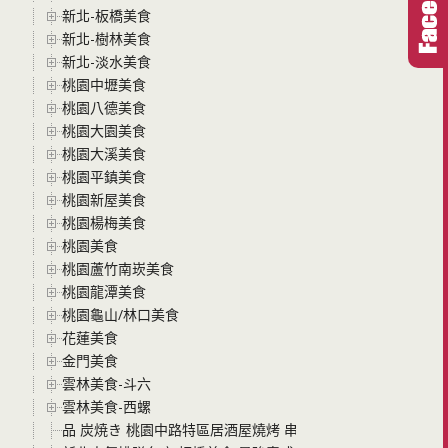
新北-板橋美食
新北-樹林美食
新北-淡水美食
桃園中壢美食
桃園八德美食
桃園大園美食
桃園大溪美食
桃園平鎮美食
桃園新屋美食
桃園楊梅美食
桃園美食
桃園蘆竹南崁美食
桃園龍潭美食
桃園龜山/林口美食
花蓮美食
金門美食
雲林美食-斗六
雲林美食-西螺
品 炭焼き 桃園中路特區居酒屋燒烤 串燒平價美味 假日還有現