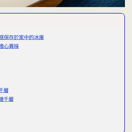
糕保存於家中的冰庫
擔心異味
千層
糖千層