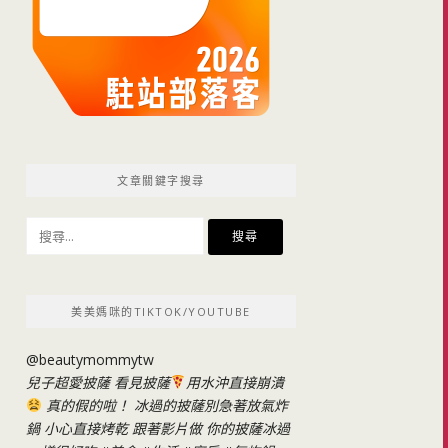
文章關鍵字搜尋
搜
尋
關
鍵
美美媽咪的TIKTOK/YOUTUBE
字:
@beautymommytw
兒子超愛披薩 看見披薩
用水沖直接崩潰
真的假的啦！ 冰過的披薩別急著放氣炸
鍋 小心直接烤乾 跟著影片做 你的披薩冰過