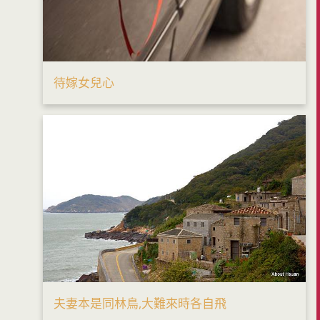
待嫁女兒心
夫妻本是同林鳥,大難來時各自飛