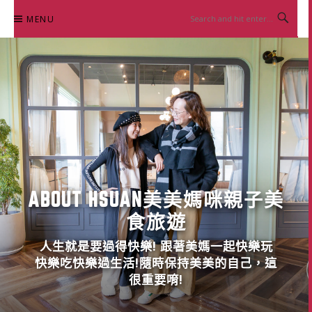
Skip
MENU
to
content
ABOUT HSUAN美美媽咪親子美
食旅遊
人生就是要過得快樂! 跟著美媽一起快樂玩
快樂吃快樂過生活!隨時保持美美的自己，這
很重要唷!