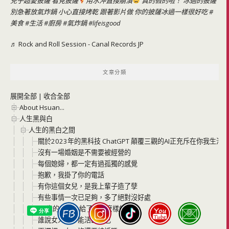
兒子超愛披薩 看見披薩
用水沖直接崩潰
真的假的啦！ 冰過的披薩
別急著放氣炸鍋 小心直接烤乾 跟著影片做 你的披薩冰過一樣很好吃
#
美食
#生活
#廚房
#氣炸鍋
#lifeisgood
♬ Rock and Roll Session - Canal Records JP
文章分類
展開全部
|
收合全部
About Hsuan...
人生黑與白
人生的黑白之間
關於2023年的黑科技 ChatGPT 顛覆三觀的AI正充斥在你我生
沒有一場婚姻是不需要被經營的
每個媳婦，都一定有過孤獨的感覺
抱歉，我掛了你的電話
有你這個女兒，是我上輩子造了孽
有些事情一次已足夠，多了絕對沒好處
35歲的自己，給了我甚麼樣的禮物
誰說女人就不能活出自己