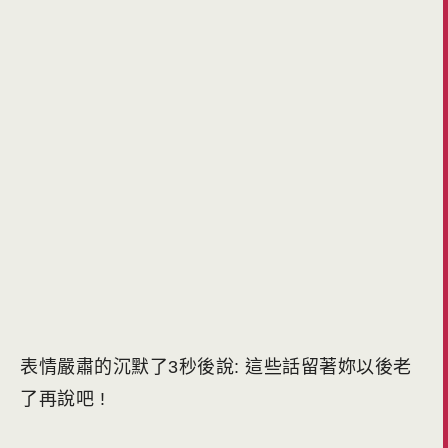
表情嚴肅的沉默了3秒後說: 這些話留著妳以後老
了再說吧 !