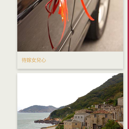
待嫁女兒心