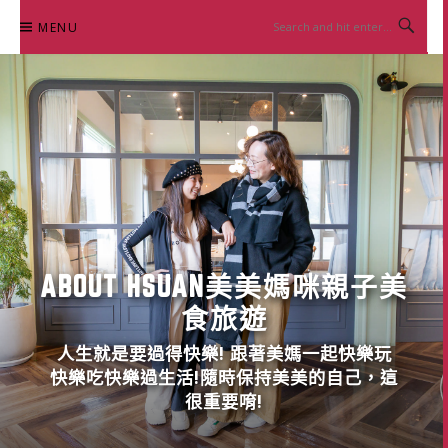
Skip
MENU
to
content
ABOUT HSUAN美美媽咪親子美
食旅遊
人生就是要過得快樂! 跟著美媽一起快樂玩
快樂吃快樂過生活!隨時保持美美的自己，這
很重要唷!