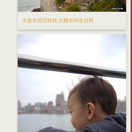
夫妻本是同林鳥,大難來時各自飛