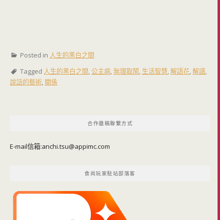
Posted in
人生的黑白之間
Tagged
人生的黑白之間
,
公主病
,
無理取鬧
,
生活智慧
,
解語花
,
解讀
,
說話的藝術
,
關係
合作邀稿聯繫方式
E-mail信箱:
anchi.tsu@appimc.com
食尚玩家駐站部落客