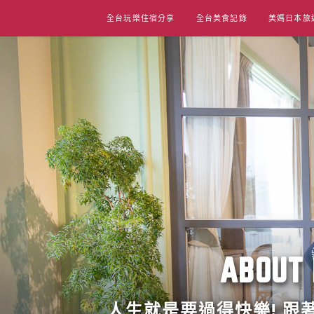
Skip
全台玩樂住宿分享
全台美食記錄
美媽日本旅
to
content
ABO
人生就是要過得快樂! 