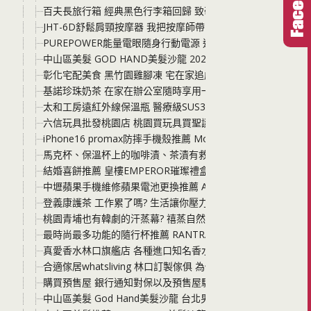
百夫長旅行箱 經典黑色行李箱回歸 致敬2015年-2019年的華
JHT-6D舒鬆肩頸按摩器 我把按摩師帶回家了! 價格便宜到誇
PUREPOWER能量電眼隨身行動電源 通勤、出遊，住宿不再
中山區美髮 GOD HAND美髮沙龍 2025女生燙髮 羊毛捲、
彰化宅配美食 黑竹園雞腳凍 宅在家追劇、露營、野餐，宵夜
基諾珍珠奶茶 在家在辦公室隨時享用一杯珍奶 有了基諾真的
太和工房遠紅外線保溫瓶 醫療級SUS316不鏽鋼製造 最經典
六信玩具批發桃園店 桃園買玩具買聖誕禮物、生日禮物一定要
iPhone16 promax防摔手機殼推薦 Monocozzi 吃
馬克杯、保溫杯上的咖啡漬、茶漬有救了! 只要使用過碳酸鈉 
結婚喜餅推薦 皇樓EMPEROR璀璨禮盒與MINI璀璨小圓提
中壢蘋果手機維修蘋果電池更換推薦 Ace Fix手機維修 iPho
登義康護茶 工作累了嗎? 生活讓你壓力好大? 隨時來一杯康護
桃園青埔也有韓劇的汗蒸幕? 禧蒸自然美學汗蒸館 不用飛韓國啦
最時尚最多功能的隨行杯推薦 RANTRA隨行杯 可以是隨行
真愛香水林口旗艦店 各種進口知名香水 男香女香禮盒、單瓶 
合適傢居whatsliving 林口訂製傢俱 為你的家客製化屬於合
購買預售屋 銀行通知對保以及預售屋驗屋 這其中的細節與小眉
中山區美髮 God Hand美髮沙龍 台北男生剪髮推薦 捷運中山