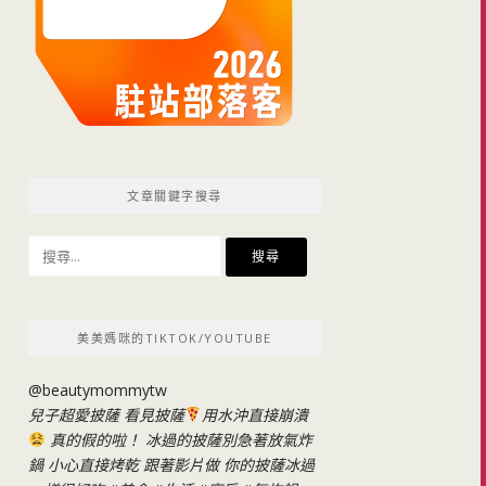
文章關鍵字搜尋
搜
尋
關
鍵
美美媽咪的TIKTOK/YOUTUBE
字:
@beautymommytw
兒子超愛披薩 看見披薩
用水沖直接崩潰
真的假的啦！ 冰過的披薩別急著放氣炸
鍋 小心直接烤乾 跟著影片做 你的披薩冰過