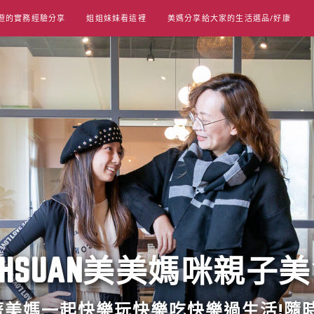
遊的實務經驗分享
姐姐妹妹看這裡
美媽分享給大家的生活選品/好康
UT HSUAN美美媽咪親子
跟著美媽一起快樂玩快樂吃快樂過生活!隨