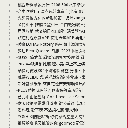
桃園新開幕家具行-2108 500坪床墊沙發家具展示中心 選擇
台中甜點Huii達克瓦茲專賣店(也有彌月蛋糕) 一間只做外帶
先消費後支付的新形態第一品牌-zingala 銀角零卡，先享受後
金門租車 推薦金豐租車 金門機場取車好便利 汽機車都很新 
居家收納 就交給日本山崎生活美學YAMAZAKI 日本百年居家
旅遊行程規劃APP 使用去趣APP 再也不需要用word複製貼
陸寶LOHAS Pottery 悠享咖啡滴濾套組 一天中的美好時刻 
熊后Bear Queen牛軋餅 2023中秋送禮 平日下午茶 給自
SUSSI-筋放鬆 肩頸深層揉捏按摩儀 肩腰背腿都好用 讓你真
2023中秋月餅推薦 狸小路 皇上不上朝-流心月餅與綜合月餅
鍋寶可微波304不鏽鋼保鮮盒 分隔、不分隔都有，可以放微波
威德WEIDER雙茶花速崩錠 外食族、愛吃美食，不用忍! 分享
新味醬油米果 來自花蓮吉安鄉農會出產的天皇御用米「吉野1
PLUS替換式開箱刀個資保護章 紙箱上、廢棄文件甚至是小孩
台北中山區髮廊 God Hand Hair Salon 女生染髮 男生剪
磁吸收納型電動升降桌 辦公首選! 當居家辦公桌、兒童學習桌
愛料理 愛下廚 不沾鍋推薦 義大利CUOCO S3大寶鍋 鈦 高碳
YOSHIKI防霾紗窗 你們家落塵量大嗎? 建議更換成防霾紗網真
推薦給龜毛又挑嘴的你 goomoo元氣湯種貝果 早餐、下午茶