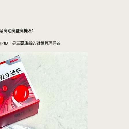
是
高油高鹽高糖
嗎?
LIPID，是
三高族
新的對策管理保養