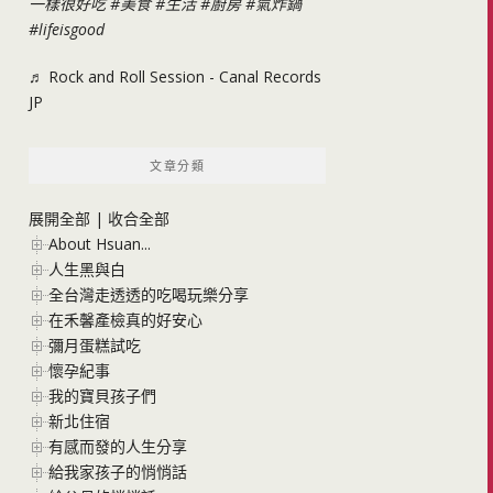
一樣很好吃
#美食
#生活
#廚房
#氣炸鍋
#lifeisgood
♬ Rock and Roll Session - Canal Records
JP
文章分類
展開全部
|
收合全部
About Hsuan...
人生黑與白
全台灣走透透的吃喝玩樂分享
在禾馨產檢真的好安心
彌月蛋糕試吃
懷孕紀事
我的寶貝孩子們
新北住宿
有感而發的人生分享
給我家孩子的悄悄話