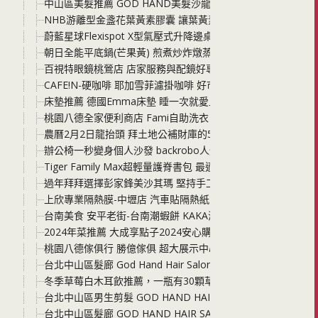
中山區美髮推薦 GOD HAND美髮沙龍 2024夏天女生髮型
NHB游離型金盞花葉黃素膠囊 讓葉黃素給你最堅強的支持 工
蔚藍星球Flexispot X型氣壓式升降邊桌 小空間必備的邊桌
朝日全能平底鍋(芒果黃) 煎煮炒炸燉蒸 無油少水料理 烘烤麵包
百視特眼鏡桃鶯店 店家服務與配鏡好專業 眼鏡與隱形眼鏡的
CAFE!N-硬咖啡 耶加雪菲濾掛咖啡 好市多新上架販售的高CP
床墊推薦 德國Emma床墊 睡一次就愛上的Q度 能讓你好好睡
桃園八德全家便利商店 Fami自助洗衣 在便利商店洗衣服喝咖
農曆2月2日龍抬頭 拜土地公補財庫的5個秘技分享 便利商店
辦公椅一秒變身個人沙發 backrobo人體工學貝果椅 智慧完
Tiger Family Max超輕量護脊書包 最適合國小中高年級學
過年拜拜選擇彭家鋒美沙其瑪 堅持手工蓬鬆口感的好味道 一
上欣專業隔熱膜-中壢店 汽車貼隔熱紙交給上欣 高CP汽車隔
台南美食 安平老街-台南潮蝦餅 KAKA海洋燒鬼滅之刃桶裝版
2024年菜推薦 大成享點子2024安心購年菜 年年獲獎的年菜6
桃園八德傢俱行 勝億傢俱 超大展示中心 沙發、床組、從客廳
台北中山區髮廊 God Hand Hair Salon 兒童剪染燙髮型推薦店
冬季草莓白木耳飲推薦，一瓶有30顆草莓精華！喝護家人的木
台北中山區男生剪髮 GOD HAND HAIR SALON 2023
台北中山區髮廊 GOD HAND HAIR SALON 2023秋冬髮色趨