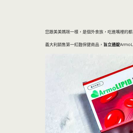
您跟美美媽咪一樣，是個外食族，吃進嘴裡的都
義大利銷售第一紅麴保健商品，
旨立通錠
Armo