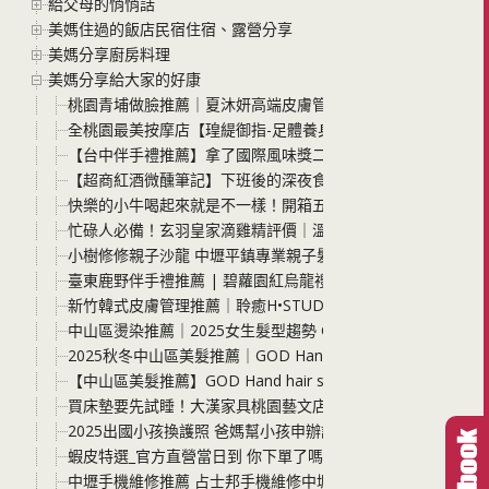
給父母的悄悄話
美媽住過的飯店民宿住宿、露營分享
美媽分享廚房料理
美媽分享給大家的好康
桃園青埔做臉推薦｜夏沐妍高端皮膚管理中心．AI肌膚檢測＋
全桃園最美按摩店【瑝緹御指-足體養身會館(三民店)按摩調理】
【台中伴手禮推薦】拿了國際風味獎二星卻還在夜市擺攤！小烏
【超商紅酒微醺筆記】下班後的深夜食堂 這兩支「紗莉那紅酒
快樂的小牛喝起來就是不一樣！開箱五梅鮮乳 單一牧場的純粹
忙碌人必備！玄羽皇家滴雞精評價｜溫柔補給全家元氣，告別
小樹修修親子沙龍 中壢平鎮專業親子髮廊，兒童剪髮、染護髮
臺東鹿野伴手禮推薦 | 碧蘿園紅烏龍禮盒開箱、花香風味設計茶
新竹韓式皮膚管理推薦｜聆癒H•STUDIO：非侵入式液態皮秒
中山區燙染推薦｜2025女生髮型趨勢 GOD Hand hair sa
2025秋冬中山區美髮推薦｜GOD Hand hair salon：
【中山區美髮推薦】GOD Hand hair salon Taki店長 
買床墊要先試睡！大漢家具桃園藝文店打造床墊沉浸式試睡體
2025出國小孩換護照 爸媽幫小孩申辦護照注意事項一次報你知 
蝦皮特選_官方直營當日到 你下單了嗎? 優惠超多 無外包裝價
中壢手機維修推薦 占士邦手機維修中壢店 iPhone/Andro